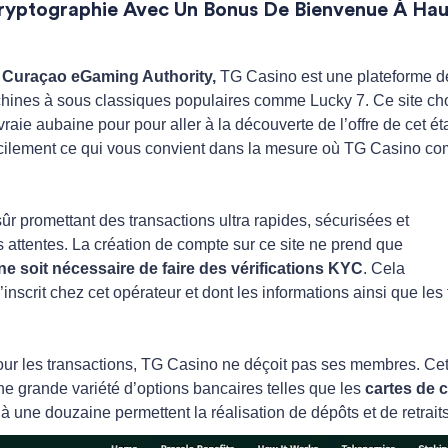
ryptographie Avec Un Bonus De Bienvenue À Hau
a
Curaçao eGaming Authority,
TG Casino est une plateforme de
achines à sous classiques populaires comme Lucky 7. Ce site cho
e vraie aubaine pour pour aller à la découverte de l’offre de cet
cilement ce qui vous convient dans la mesure où TG Casino comp
ûr promettant des transactions ultra rapides, sécurisées et
 attentes. La création de compte sur ce site ne prend que
 ne soit nécessaire de faire des vérifications KYC
. Cela
s’inscrit chez cet opérateur et dont les informations ainsi que le
r les transactions, TG Casino ne déçoit pas ses membres. Cett
une grande variété d’options bancaires telles que les
cartes de cr
à une douzaine permettent la réalisation de dépôts et de retrai