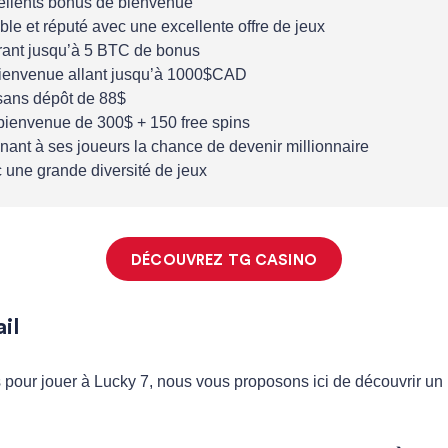
ellents bonus de bienvenue
ble et réputé avec une excellente offre de jeux
frant jusqu’à 5 BTC de bonus
 bienvenue allant jusqu’à 1000$CAD
sans dépôt de 88$
 bienvenue de 300$ + 150 free spins
nant à ses joueurs la chance de devenir millionnaire
 une grande diversité de jeux
DÉCOUVREZ TG CASINO
il
s pour jouer à Lucky 7, nous vous proposons ici de découvrir un