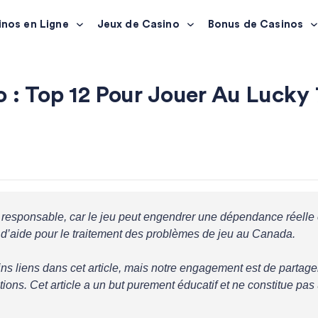
inos en Ligne
Jeux de Casino
Bonus de Casinos
o : Top 12 Pour Jouer Au Lucky
esponsable, car le jeu peut engendrer une dépendance réelle e
e d’aide pour le traitement des problèmes de jeu au Canada.
s liens dans cet article, mais notre engagement est de partager
ons. Cet article a un but purement éducatif et ne constitue pas