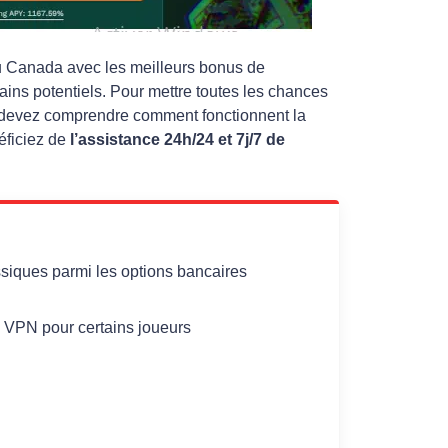
au Canada avec les meilleurs bonus de
ns potentiels. Pour mettre toutes les chances
us devez comprendre comment fonctionnent la
éficiez de
l’assistance 24h/24 et 7j/7 de
siques parmi les options bancaires
de VPN pour certains joueurs