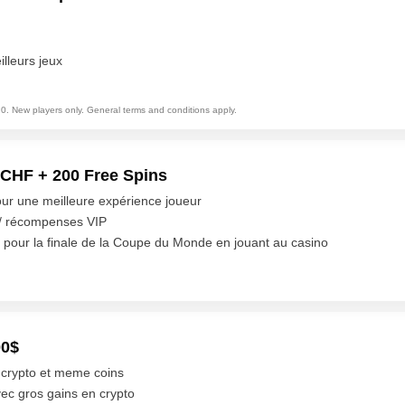
lleurs jeux
20. New players only. General terms and conditions apply.
CHF + 200 Free Spins
our une meilleure expérience joueur
 / récompenses VIP
pour la finale de la Coupe du Monde en jouant au casino
00$
crypto et meme coins
vec gros gains en crypto