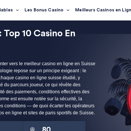
iables
Les Bonus Casino
Meilleurs Casinos en Lig
: Top 10 Casino En
ter vers le meilleur casino en ligne en Suisse
ologie repose sur un principe exigeant : le
chaque casino en ligne suisse étudié, y
té du parcours joueur, ce qui révèle des
ilité des paiements, conditions effectives des
rme est ensuite notée sur la sécurité, la
des conditions — de quoi écarter les opérateurs
s en ligne et sites de paris sportifs de Suisse.
80