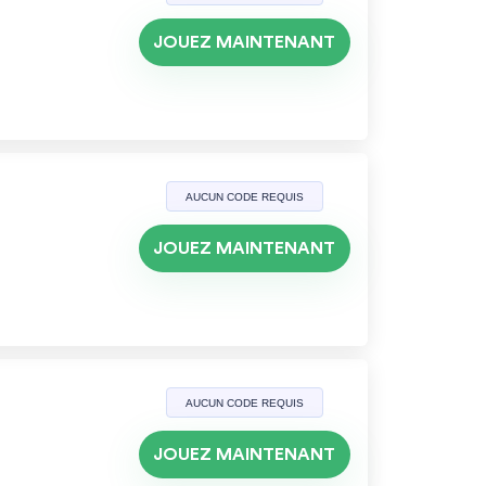
JOUEZ MAINTENANT
AUCUN CODE REQUIS
JOUEZ MAINTENANT
AUCUN CODE REQUIS
JOUEZ MAINTENANT