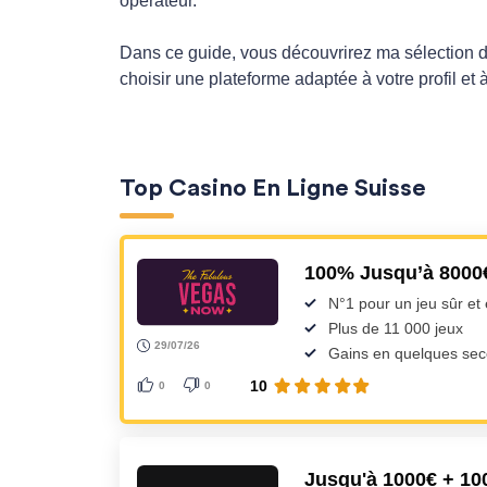
opérateur.
Dans ce guide, vous découvrirez ma sélection 
choisir une plateforme adaptée à votre profil et 
Top Casino En Ligne Suisse
100% Jusqu’à 8000€
N°1 pour un jeu sûr et 
Plus de 11 000 jeux
29/07/26
Gains en quelques se
10
0
0
Jusqu'à 1000€ + 10