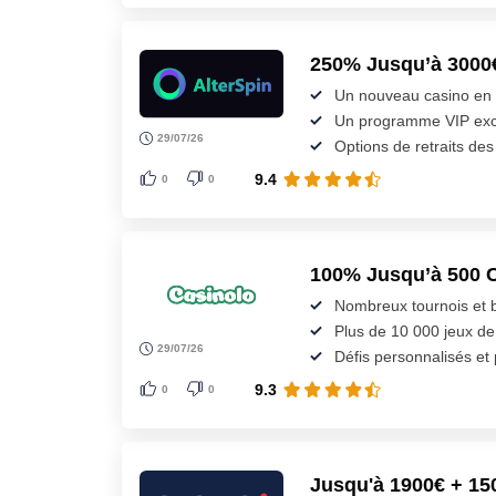
250% Jusqu’à 3000€
Un nouveau casino en 
Un programme VIP exclu
29/07/26
Options de retraits des
9.4
0
0
100% Jusqu’à 500 C
Nombreux tournois et
Plus de 10 000 jeux de
29/07/26
Défis personnalisés e
9.3
0
0
Jusqu'à 1900€ + 15