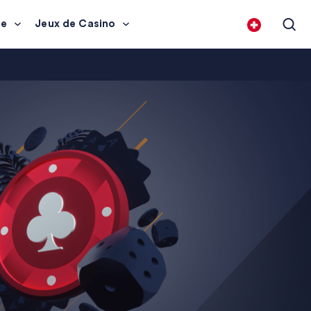
ne
Jeux de Casino