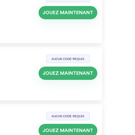
JOUEZ MAINTENANT
AUCUN CODE REQUIS
JOUEZ MAINTENANT
AUCUN CODE REQUIS
JOUEZ MAINTENANT