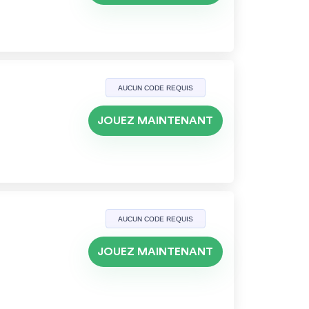
AUCUN CODE REQUIS
JOUEZ MAINTENANT
AUCUN CODE REQUIS
JOUEZ MAINTENANT