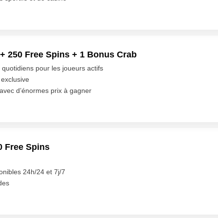
+ 250 Free Spins + 1 Bonus Crab
uotidiens pour les joueurs actifs
 exclusive
 avec d’énormes prix à gagner
0 Free Spins
nibles 24h/24 et 7j/7
des