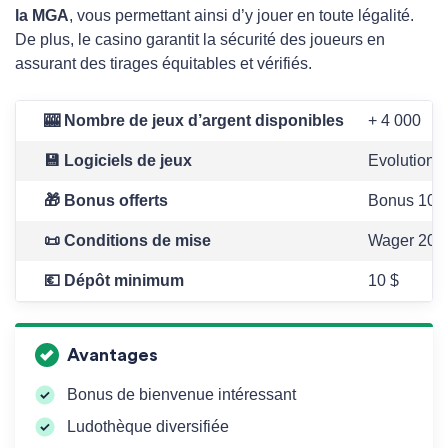
la MGA
, vous permettant ainsi d’y jouer en toute légalité.
De plus, le casino garantit la sécurité des joueurs en
assurant des tirages équitables et vérifiés.
🎰
Nombre de jeux d’argent disponibles
+ 4 000
💾
Logiciels de jeux
Evolution 
🎁
Bonus offerts
Bonus 100%
📜
Conditions de mise
Wager 20x
💶
Dépôt minimum
10 $
Avantages
Bonus de bienvenue intéressant
Ludothèque diversifiée