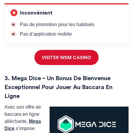
Inconvénient
Pas de promotion pour les habitués
Pas d’application mobile
VISITER WSM CASINO
3. Mega Dice – Un Bonus De Bienvenue
Exceptionnel Pour Jouer Au Baccara En
Ligne
Avec son offre de
baccara en ligne
alléchante,
Mega
Dice
s’impose