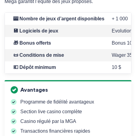
Mega garantit l’équité des jeux proposés.
🎰
Nombre de jeux d’argent disponibles
+ 1 000
💾
Logiciels de jeux
Evolution 
🎁
Bonus offerts
Bonus 100%
📜
Conditions de mise
Wager 35x
💶
Dépôt minimum
10 $
Avantages
Programme de fidélité avantageux
Section live casino complète
Casino régulé par la MGA
Transactions financières rapides