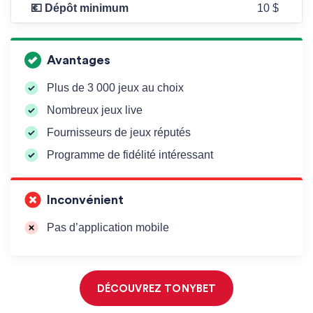
💶
Dépôt minimum
10 $
Avantages
Plus de 3 000 jeux au choix
Nombreux jeux live
Fournisseurs de jeux réputés
Programme de fidélité intéressant
Inconvénient
Pas d’application mobile
DÉCOUVREZ TONYBET