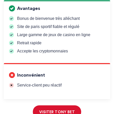
Avantages
Bonus de bienvenue très alléchant
Site de paris sportif fiable et régulé
Large gamme de jeux de casino en ligne
Retrait rapide
Accepte les cryptomonnaies
Inconvénient
Service-client peu réactif
VISITER TONY BET