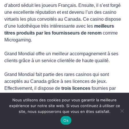
d’abord séduit les joueurs Français. Ensuite, il s’est forgé
une excellente réputation et est devenu l’un des casino
virtuels les plus convoités au Canada. Ce casino dispose
d’une ludothèque très intéressante avec les
meilleurs
titres produits par les fournisseurs de renom
comme
Microgaming.
Grand Mondial offre un meilleur accompagnement à ses
clients grâce à un service clientèle de haute qualité.
Grand Mondial fait partie des rares casinos qui sont
acceptés au Canada grâce à ses licences de jeux.
Effectivement, il dispose de
trois licences
fournies par
Kanawhake Gambling commission Canada Québec,
Nous utilisons des cookies pour vous garantir la meilleure
l’autorité de jeux Maltaise et l’UK Gambling commission.
expérience sur notre site web. Si vous continuez à utiliser ce
site, nous supposerons que vous en êtes satisfait.
Pour encourager les nouveaux membres, Grand Mondial
Ok
offre
150 spins sur la Mega Money Wheel.
Il suffit