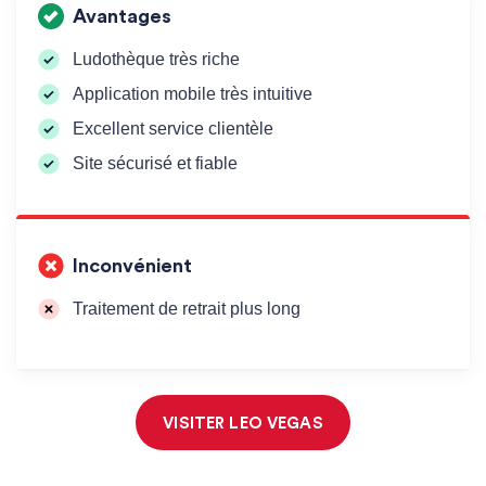
Avantages
Ludothèque très riche
Application mobile très intuitive
Excellent service clientèle
Site sécurisé et fiable
Inconvénient
Traitement de retrait plus long
VISITER LEO VEGAS