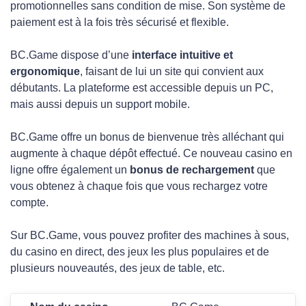
promotionnelles sans condition de mise. Son système de
paiement est à la fois très sécurisé et flexible.
BC.Game dispose d’une
interface intuitive et
ergonomique
, faisant de lui un site qui convient aux
débutants. La plateforme est accessible depuis un PC,
mais aussi depuis un support mobile.
BC.Game offre un bonus de bienvenue très alléchant qui
augmente à chaque dépôt effectué. Ce nouveau casino en
ligne offre également un
bonus de rechargement
que
vous obtenez à chaque fois que vous rechargez votre
compte.
Sur BC.Game, vous pouvez profiter des machines à sous,
du casino en direct, des jeux les plus populaires et de
plusieurs nouveautés, des jeux de table, etc.