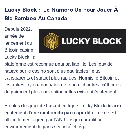
Lucky Block : Le Numéro Un Pour Jouer À
Big Bamboo Au Canada
Depuis 2022,
année de
lancement du
Bitcoin casino
Lucky Block, la
plateforme est reconnue pour sa fiabilité. Les jeux de
hasard sur le casino sont plus équitables , plus
transparents et surtout plus rapides. Hormis le Bitcoin et
les autres crypto-monnaies de renom, d’autres méthodes
de paiement plus conventionnelles existent également.
En plus des jeux de hasard en ligne, Lucky Block dispose
également d’une
section de paris sportifs.
Le site est
officiellement agréé par l’ANJ, ce qui garantit un
environnement de paris sécurisé et légal.