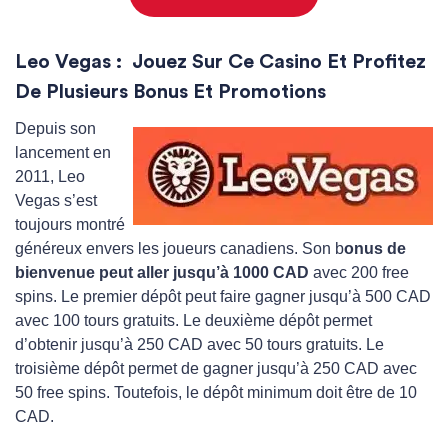
Leo Vegas : Jouez Sur Ce Casino Et Profitez
De Plusieurs Bonus Et Promotions
Depuis son
lancement en
2011, Leo
Vegas s’est
toujours montré
généreux envers les joueurs canadiens. Son b
onus de
bienvenue peut aller jusqu’à 1000 CAD
avec 200 free
spins. Le premier dépôt peut faire gagner jusqu’à 500 CAD
avec 100 tours gratuits. Le deuxième dépôt permet
d’obtenir jusqu’à 250 CAD avec 50 tours gratuits. Le
troisième dépôt permet de gagner jusqu’à 250 CAD avec
50 free spins. Toutefois, le dépôt minimum doit être de 10
CAD.