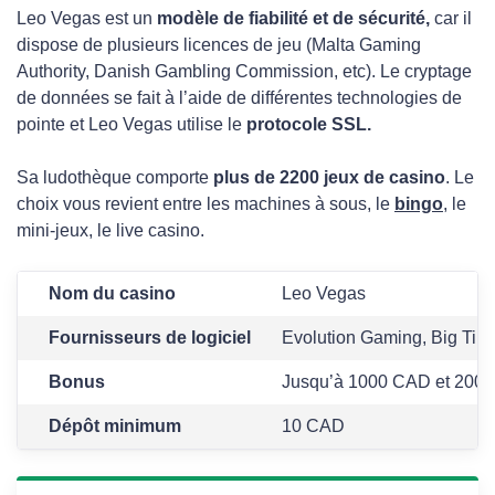
Leo Vegas est un
modèle de fiabilité et de sécurité,
car il
dispose de plusieurs licences de jeu (Malta Gaming
Authority, Danish Gambling Commission, etc). Le cryptage
de données se fait à l’aide de différentes technologies de
pointe et Leo Vegas utilise le
protocole SSL.
Sa ludothèque comporte
plus de 2200 jeux de casino
. Le
choix vous revient entre les machines à sous, le
bingo
, le
mini-jeux, le live casino.
Nom du casino
Leo Vegas
Fournisseurs de logiciel
Evolution Gaming, Big Tim
Bonus
Jusqu’à 1000 CAD et 200 t
Dépôt minimum
10 CAD