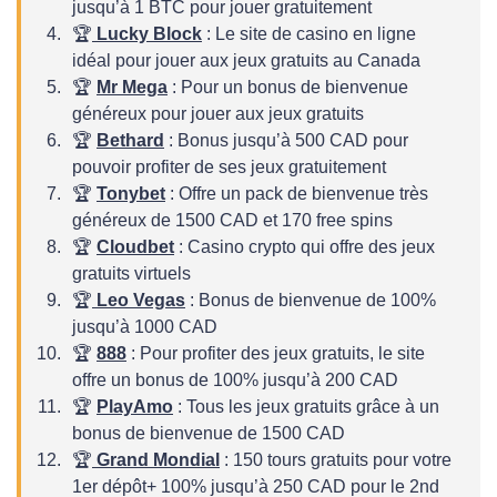
jusqu’à 1 BTC pour jouer gratuitement
🏆
Lucky Block
: Le site de casino en ligne
idéal pour jouer aux jeux gratuits au Canada
🏆
Mr Mega
: Pour un bonus de bienvenue
généreux pour jouer aux jeux gratuits
🏆
Bethard
: Bonus jusqu’à 500 CAD pour
pouvoir profiter de ses jeux gratuitement
🏆
Tonybet
: Offre un pack de bienvenue très
généreux de 1500 CAD et 170 free spins
🏆
Cloudbet
: Casino crypto qui offre des jeux
gratuits virtuels
🏆
Leo Vegas
: Bonus de bienvenue de 100%
jusqu’à 1000 CAD
🏆
888
: Pour profiter des jeux gratuits, le site
offre un bonus de 100% jusqu’à 200 CAD
🏆
PlayAmo
: Tous les jeux gratuits grâce à un
bonus de bienvenue de 1500 CAD
🏆
Grand Mondial
: 150 tours gratuits pour votre
1er dépôt+ 100% jusqu’à 250 CAD pour le 2nd