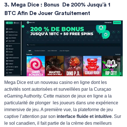
3. Mega Dice : Bonus De 200% Jusqu’à 1
BTC Afin De Jouer Gratuitement
Mega Dice est un nouveau casino en ligne dont les
activités sont autorisées et surveillées par la Curaçao
eGaming Authority. Cette maison de jeux en ligne a la
particularité de plonger les joueurs dans une expérience
immersive de jeu. A première vue, la plateforme de jeu
captive l’attention par son
interface fluide et intuitive
. Sur
le sol canadien, il fait partie de la crème des meilleurs