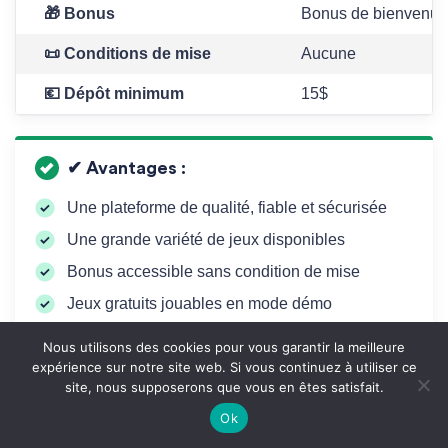
🎁
Bonus
Bonus de bienvenue 
📜
Conditions de mise
Aucune
💶
Dépôt minimum
15$
✔
Avantages :
Une plateforme de qualité, fiable et sécurisée
Une grande variété de jeux disponibles
Bonus accessible sans condition de mise
Jeux gratuits jouables en mode démo
Un support clientèle compétent
Nous utilisons des cookies pour vous garantir la meilleure
expérience sur notre site web. Si vous continuez à utiliser ce
site, nous supposerons que vous en êtes satisfait.
⚠ Inconvénients
Ok
Délai d’attribution de bonus très court