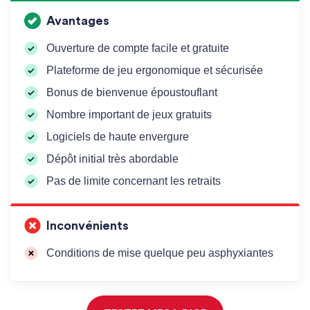
Avantages
Ouverture de compte facile et gratuite
Plateforme de jeu ergonomique et sécurisée
Bonus de bienvenue époustouflant
Nombre important de jeux gratuits
Logiciels de haute envergure
Dépôt initial très abordable
Pas de limite concernant les retraits
Inconvénients
Conditions de mise quelque peu asphyxiantes