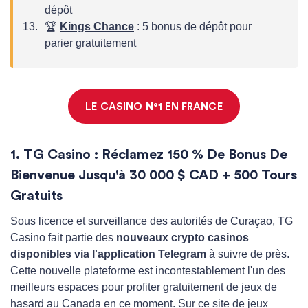
dépôt
🏆
Kings Chance
: 5 bonus de dépôt pour
parier gratuitement
LE CASINO N°1 EN FRANCE
1. TG Casino : Réclamez 150 % De Bonus De
Bienvenue Jusqu'à 30 000 $ CAD + 500 Tours
Gratuits
Sous licence et surveillance des autorités de Curaçao, TG
Casino fait partie des
nouveaux crypto casinos
disponibles via l'application Telegram
à suivre de près.
Cette nouvelle plateforme est incontestablement l'un des
meilleurs espaces pour profiter gratuitement de jeux de
hasard au Canada en ce moment. Sur ce site de jeux