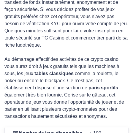
transfert de fonds instantanément, anonymement et de
façon sécurisée. Si vous décidez profiter de vos jeux
gratuits préférés chez cet opérateur, vous n'avez pas
besoin de vérification KYC pour ouvrir votre compte de jeu.
Quelques minutes suffisent pour faire votre inscription en
toute sécurité sur TG Casino et commencer tirer parti de sa
riche ludothèque.
Au démarrage effectif des activités de ce crypto casino,
vous aurez droit à jeux gratuits tels que les machines à
sous, les jeux
tables classiques
comme la roulette, le
poker ou encore le blackjack. Ce n'est pas, cet
établissement dispose d'une section de
paris sportifs
é
galement très bien fournie. Cerise sur le gâteau, cet
opérateur de jeux vous donne l'opportunité de jouer et de
parier en utilisant plusieurs crypto-monnaies pour des
transactions hautement sécurisées et anonymes.