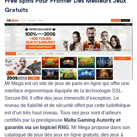
Free Spins Pour Profiter Des Meilleurs Jeux
Gratuits
Mr Mega est un site de jeux de paris en ligne qui offre une
interface ergonomique équipée de la technologie SSL-
Secure-Bit. Il offre des jeux immersifs d’exception. Le
niveau de fiabilité et de sécurité offert par cette ludothèque
est d’un très haut niveau. Tous ses jeux sont d’ailleurs
certifiés par la prestigieuse
Malta Gaming Autority et
garantis via un logiciel RNG
. Mr Mega propose dans son
catalogue de jeux des jeux en ligne gratuits, des jeux à