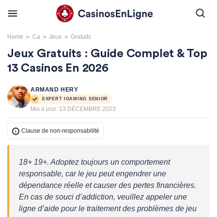
»
»
»
Home
Ca
Jeux
Gratuits
Jeux Gratuits : Guide Complet & Top
13 Casinos En 2026
ARMAND HERY
EXPERT IGAMING SENIOR
Mis à jour:
13 DÉCEMBRE 2023
Clause de non-responsabilité
18+ 19+. Adoptez toujours un comportement
responsable, car le jeu peut engendrer une
dépendance réelle et causer des pertes financières.
En cas de souci d’addiction, veuillez appeler une
ligne d’aide pour le traitement des problèmes de jeu