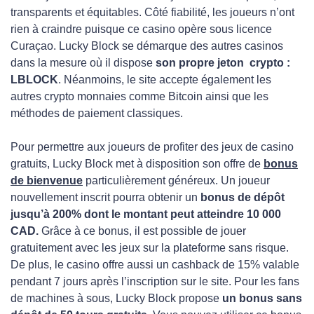
transparents et équitables. Côté fiabilité, les joueurs n’ont
rien à craindre puisque ce casino opère sous licence
Curaçao. Lucky Block se démarque des autres casinos
dans la mesure où il dispose
son propre jeton crypto :
LBLOCK
. Néanmoins, le site accepte également les
autres crypto monnaies comme Bitcoin ainsi que les
méthodes de paiement classiques.
Pour permettre aux joueurs de profiter des jeux de casino
gratuits, Lucky Block met à disposition son offre de
bonus
de bienvenue
particulièrement généreux. Un joueur
nouvellement inscrit pourra obtenir un
bonus de dépôt
jusqu’à 200% dont le montant peut atteindre 10 000
CAD.
Grâce à ce bonus, il est possible de jouer
gratuitement avec les jeux sur la plateforme sans risque.
De plus, le casino offre aussi un cashback de 15% valable
pendant 7 jours après l’inscription sur le site. Pour les fans
de machines à sous, Lucky Block propose
un bonus sans