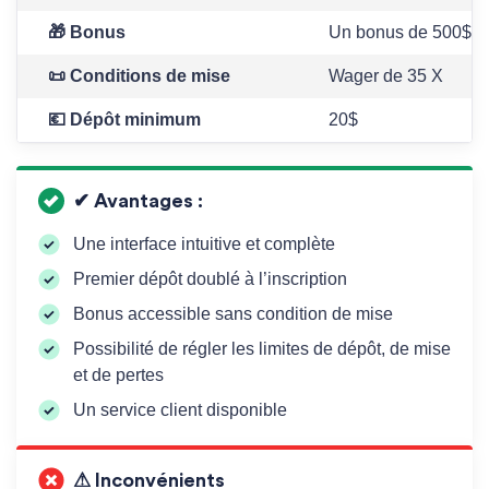
🎁
Bonus
Un bonus de 500$ + 
📜
Conditions de mise
Wager de 35 X
💶
Dépôt minimum
20$
✔
Avantages :
Une interface intuitive et complète
Premier dépôt doublé à l’inscription
Bonus accessible sans condition de mise
Possibilité de régler les limites de dépôt, de mise
et de pertes
Un service client disponible
⚠ Inconvénients