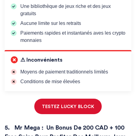
Une bibliothèque de jeux riche et des jeux
gratuits
Aucune limite sur les retraits
Paiements rapides et instantanés aves les crypto
monnaies
⚠ Inconvénients
Moyens de paiement traditionnels limités
Conditions de mise élevées
TESTEZ LUCKY BLOCK
5. Mr Mega : Un Bonus De 200 CAD + 100