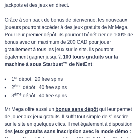
jackpots et des jeux en direct.
Grâce à son pack de bonus de bienvenue, les nouveaux
joueurs pourront accéder à des jeux gratuits de Mr Mega.
Pour leur premier dépôt, ils pourront bénéficier de 100% de
bonus avec un maximum de 200 CAD pour jouer
gratuitement à tous les jeux sur le site. Ils pourront
également gagner jusqu’à
100 tours gratuits sur la
machine à sous Starbust™
de NetEnt
:
er
1
dépôt : 20 free spins
ème
2
dépôt : 40 free spins
ème
3
dépôt : 40 free spins
Mr Mega offre aussi un
bonus sans dépôt
qui leur permet
de jouer aux jeux gratuits. Il suffit tout simple de s’inscrire
sur le site en quelques clics. Il met également à disposition
des
jeux gratuits sans inscription avec le mode démo :