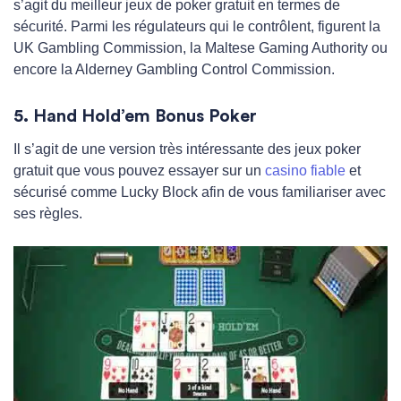
s’agit du meilleur jeux de poker gratuit en termes de
sécurité. Parmi les régulateurs qui le contrôlent, figurent la
UK Gambling Commission, la Maltese Gaming Authority ou
encore la Alderney Gambling Control Commission.
5. Hand Hold’em Bonus Poker
Il s’agit de une version très intéressante des jeux poker
gratuit que vous pouvez essayer sur un
casino fiable
et
sécurisé comme Lucky Block afin de vous familiariser avec
ses règles.