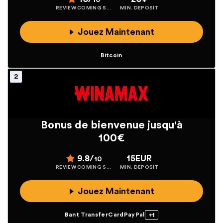
10
REVIEW COMING SOON
MIN. DEPOSIT
Jouez Maintenant
Bitcoin
Bonus de bienvenue jusqu'à
100€
9.8/
15EUR
10
REVIEW COMING SOON
MIN. DEPOSIT
Jouez Maintenant
Bant Transfer
Card
PayPal
+1