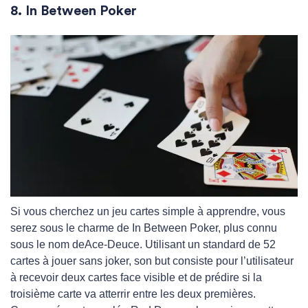
8. In Between Poker
Si vous cherchez un jeu cartes simple à apprendre, vous
serez sous le charme de In Between Poker, plus connu
sous le nom deAce-Deuce. Utilisant un standard de 52
cartes à jouer sans joker, son but consiste pour l’utilisateur
à recevoir deux cartes face visible et de prédire si la
troisième carte va atterrir entre les deux premières.