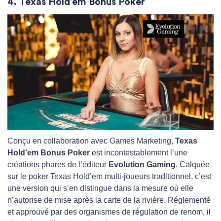
4. Texas Hold’em Bonus Poker
Conçu en collaboration avec Games Marketing,
Texas
Hold’em Bonus Poker
est incontestablement l’une
créations phares de l’éditeur
Evolution Gaming
. Calquée
sur le poker Texas Hold’em multi-joueurs traditionnel, c’est
une version qui s’en distingue dans la mesure où elle
n’autorise de mise après la carte de la rivière. Réglementé
et approuvé par des organismes de régulation de renom, il