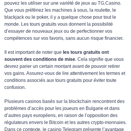
pouvez les utiliser sur une variété de jeux au TG.Casino.
Que vous préfériez les machines à sous, la roulette, le
blackjack ou le poker, il y a quelque chose pour tout le
monde. Les tours gratuits vous donnent la possibilité
d’essayer de nouveaux jeux ou de perfectionner vos
compétences sur vos favoris, sans aucun risque financier.
Il est important de noter que
les tours gratuits ont
souvent des conditions de mise
. Cela signifie que vous
devrez parier un certain montant avant de pouvoir retirer
vos gains. Assurez-vous de lire attentivement les termes et
conditions associés aux tours gratuits pour éviter toute
confusion.
Plusieurs casinos basés sur la blockchain rencontrent des
problèmes d’accès pour les joueurs en Bulgarie et dans
d’autres pays européens, en raison de l’opposition des
régulateurs envers le Bitcoin et les autres crypto-monnaies.
Dans ce contexte, le casino Telegram présente l’avantage