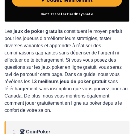
Jouez Maintenant
Bant Transfer
Card
Payssafe
Les
jeux de poker gratuits
constituent le moyen parfait
pour les joueurs d’améliorer leurs stratégies, tester
diverses variantes et apprendre à réaliser des
combinaisons gagnantes sans dépenser de l’argent ni
effectuer de téléchargement. Si vous vous posez des
questions sur les jeux poker en ligne gratuit, vous serez
ravi de parcourir cette page. Dans ce guide, nous vous
révélons les
13 meilleurs
jeux de poker gratuit
sans
téléchargement sans inscription que vous pouvez jouer au
Canada. De plus, nous vous montrons également
comment jouer gratuitement en ligne au poker depuis le
confort de votre salon.
🏆
CoinPoker