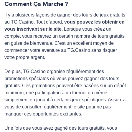
Comment Ça Marche ?
Il y a plusieurs façons de gagner des tours de jeux gratuits
au TG.Casino. Tout d’abord,
vous pouvez les obtenir en
vous inscrivant sur le site
. Lorsque vous créez un
compte, vous recevrez un certain nombre de tours gratuits
en guise de bienvenue. C’est un excellent moyen de
commencer votre aventure au TG.Casino sans risquer
votre propre argent.
De plus, TG.Casino organise régulièrement des
promotions spéciales où vous pouvez gagner des tours
gratuits. Ces promotions peuvent être basées sur un dépôt
minimum, une participation à un tournoi ou même
simplement en jouant à certains jeux spécifiques. Assurez-
vous de consulter régulièrement le site pour ne pas
manquer ces opportunités excitantes.
Une fois que vous avez gagné des tours gratuits, vous