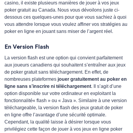
casino, il existe plusieurs manières de jouer à vos jeux
poker gratuit au Canada. Nous vous dévoilons juste ci-
dessous ces quelques-unes pour que vous sachiez à quoi
vous attendre lorsque vous voulez affiner vos stratégies au
poker en ligne en jouant sans miser de l’argent réel.
En Version Flash
La version flash est une option qui convient parfaitement
aux joueurs canadiens qui souhaitent s’entraîner aux j
eux
de poker gratuit sans téléchargement. En effet, de
nombreuses plateformes
jouer gratuitement au poker en
ligne sans s’inscrire ni téléchargement
. Il s’agit d’une
option disponible sur votre ordinateur en exploitant la
fonctionnalité« flash » ou « Java ». Similaire à une version
téléchargeable, la version flash des jeux gratuit de poker
en ligne offre l’avantage d’une sécurité optimale.
Cependant, la qualité laisse à désirer lorsque vous
privilégiez cette façon de jouer à vos jeux en ligne poker