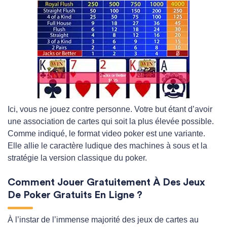
Ici, vous ne jouez contre personne. Votre but étant d’avoir
une association de cartes qui soit la plus élevée possible.
Comme indiqué, le format video poker est une variante.
Elle allie le caractère ludique des machines à sous et la
stratégie la version classique du poker.
Comment Jouer Gratuitement À Des Jeux
De Poker Gratuits En Ligne ?
À l’instar de l’immense majorité des jeux de cartes au