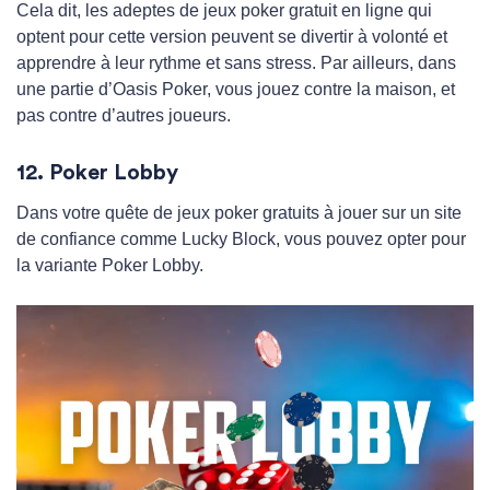
Cela dit, les adeptes de jeux poker gratuit en ligne qui
optent pour cette version peuvent se divertir à volonté et
apprendre à leur rythme et sans stress. Par ailleurs, dans
une partie d’Oasis Poker, vous jouez contre la maison, et
pas contre d’autres joueurs.
12. Poker Lobby
Dans votre quête de jeux poker gratuits à jouer sur un site
de confiance comme Lucky Block, vous pouvez opter pour
la variante Poker Lobby.