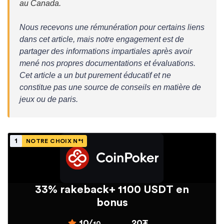
au Canada.
Nous recevons une rémunération pour certains liens
dans cet article, mais notre engagement est de
partager des informations impartiales après avoir
mené nos propres documentations et évaluations.
Cet article a un but purement éducatif et ne
constitue pas une source de conseils en matière de
jeux ou de paris.
NOTRE CHOIX N°1
33% rakeback+ 1100 USDT en
bonus
10/
20₮