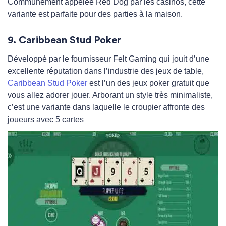
Communément appelée Red Dog par les casinos, cette
variante est parfaite pour des parties à la maison.
9. Caribbean Stud Poker
Développé par le fournisseur Felt Gaming qui jouit d’une
excellente réputation dans l’industrie des jeux de table,
Caribbean Stud Poker
est l’un des jeux poker gratuit que
vous allez adorer jouer. Arborant un style très minimaliste,
c’est une variante dans laquelle le croupier affronte des
joueurs avec 5 cartes