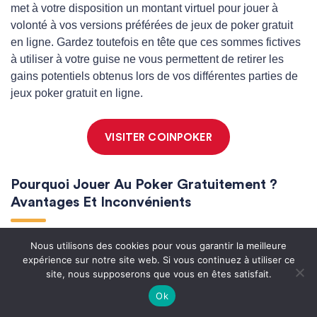
met à votre disposition un montant virtuel pour jouer à
volonté à vos versions préférées de jeux de poker gratuit
en ligne. Gardez toutefois en tête que ces sommes fictives
à utiliser à votre guise ne vous permettent de retirer les
gains potentiels obtenus lors de vos différentes parties de
jeux poker gratuit en ligne.
VISITER COINPOKER
Pourquoi Jouer Au Poker Gratuitement ?
Avantages Et Inconvénients
Jouer aux jeux poker gratuit en ligne présente de
Nous utilisons des cookies pour vous garantir la meilleure
nombreux avantages pour le joueur qui privilégie cette
expérience sur notre site web. Si vous continuez à utiliser ce
pratique. Toutefois, vous devez savoir que tester
site, nous supposerons que vous en êtes satisfait.
gratuitement ses diverses variantes et ainsi vous
Ok
perfectionner en termes aussi bien de stratégies que de