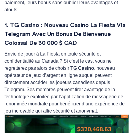
paiement, leurs bonus sans oublier leurs avantages et
atouts.
1. TG Casino : Nouveau Casino La Fiesta Via
Telegram Avec Un Bonus De Bienvenue
Colossal De 30 000 $ CAD
Envie de jouer à La Fiesta en toute sécurité et
confidentialité au Canada ? Si c’est le cas, vous ne
regretterez pas alors de choisir
TG Casino
, nouveau
opérateur de jeux d’argent en ligne auquel peuvent
directement accéder les joueurs canadiens depuis
Telegram. Ses membres peuvent tirer avantage de la
technologie exploitée par l’application de messagerie de
renommée mondiale pour bénéficier d’une expérience de
jeu incroyable qui allie sécurité et anonymat.