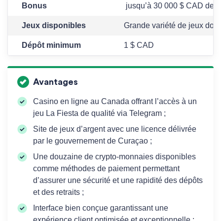
Bonus
jusqu’à 30 000 $ CAD de 
Jeux disponibles
Grande variété de jeux dont
Dépôt minimum
1 $ CAD
Avantages
Casino en ligne au Canada offrant l’accès à un
jeu La Fiesta de qualité via Telegram ;
Site de jeux d’argent avec une licence délivrée
par le gouvernement de Curaçao ;
Une douzaine de crypto-monnaies disponibles
comme méthodes de paiement permettant
d’assurer une sécurité et une rapidité des dépôts
et des retraits ;
Interface bien conçue garantissant une
expérience client optimisée et exceptionnelle ;