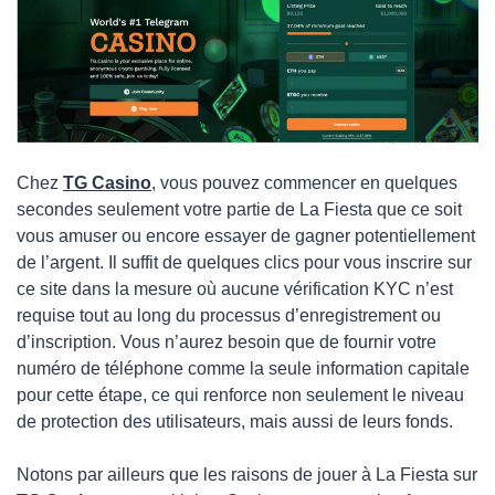
Chez
TG Casino
, vous pouvez commencer en quelques
secondes seulement votre partie de La Fiesta que ce soit
vous amuser ou encore essayer de gagner potentiellement
de l’argent. Il suffit de quelques clics pour vous inscrire sur
ce site dans la mesure où aucune vérification KYC n’est
requise tout au long du processus d’enregistrement ou
d’inscription. Vous n’aurez besoin que de fournir votre
numéro de téléphone comme la seule information capitale
pour cette étape, ce qui renforce non seulement le niveau
de protection des utilisateurs, mais aussi de leurs fonds.
Notons par ailleurs que les raisons de jouer à La Fiesta sur