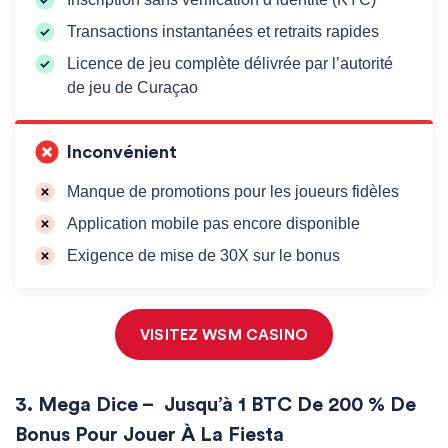
Transactions instantanées et retraits rapides
Licence de jeu complète délivrée par l’autorité
de jeu de Curaçao
Inconvénient
Manque de promotions pour les joueurs fidèles
Application mobile pas encore disponible
Exigence de mise de 30X sur le bonus
VISITEZ WSM CASINO
3. Mega Dice – Jusqu’à 1 BTC De 200 % De
Bonus Pour Jouer À La Fiesta