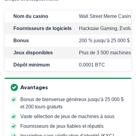
Nom du casino
Wall Street Meme Casino
Fournisseurs de logiciels
Hacksaw Gaming, Evolution
Bonus
200 % jusqu’à 25 000 $ + 2
Jeux disponibles
Plus de 3 500 machines à 
Dépôt minimum
0,0001 BTC
Avantages
Bonus de bienvenue généreux jusqu’à 25 000 $
et 200 tours gratuits
Vaste sélection de jeux de machines à sous
Fournisseurs de jeux fiables et réputés
Inscription sans vérification d’identité (KYC)