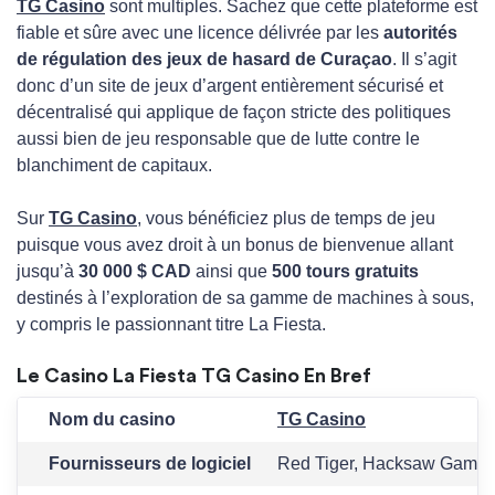
TG Casino
sont multiples. Sachez que cette plateforme est
fiable et sûre avec une licence délivrée par les
autorités
de régulation des jeux de hasard de Curaçao
. Il s’agit
donc d’un site de jeux d’argent entièrement sécurisé et
décentralisé qui applique de façon stricte des politiques
aussi bien de jeu responsable que de lutte contre le
blanchiment de capitaux.
Sur
TG Casino
, vous bénéficiez plus de temps de jeu
puisque vous avez droit à un bonus de bienvenue allant
jusqu’à
30 000 $ CAD
ainsi que
500 tours gratuits
destinés à l’exploration de sa gamme de machines à sous,
y compris le passionnant titre La Fiesta.
Le Casino La Fiesta TG Casino En Bref
Nom du casino
TG Casino
Fournisseurs de logiciel
Red Tiger, Hacksaw Gaming,