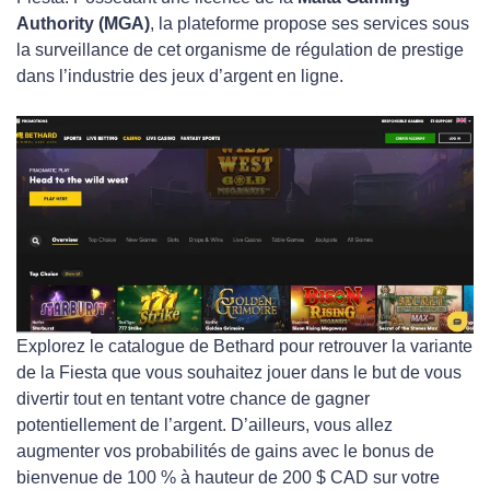
Authority (MGA)
, la plateforme propose ses services sous
la surveillance de cet organisme de régulation de prestige
dans l’industrie des jeux d’argent en ligne.
Explorez le catalogue de Bethard pour retrouver la variante
de la Fiesta que vous souhaitez jouer dans le but de vous
divertir tout en tentant votre chance de gagner
potentiellement de l’argent. D’ailleurs, vous allez
augmenter vos probabilités de gains avec le bonus de
bienvenue de 100 % à hauteur de 200 $ CAD sur votre