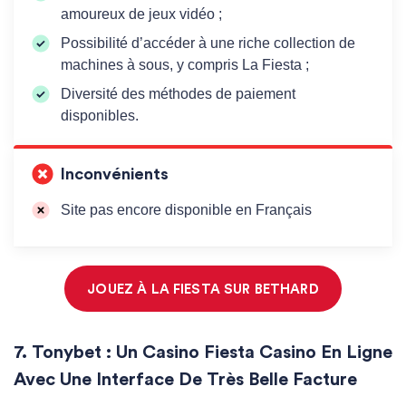
amoureux de jeux vidéo ;
Possibilité d’accéder à une riche collection de
machines à sous, y compris La Fiesta ;
Diversité des méthodes de paiement
disponibles.
Inconvénients
Site pas encore disponible en Français
JOUEZ À LA FIESTA SUR BETHARD
7. Tonybet : Un Casino Fiesta Casino En Ligne
Avec Une Interface De Très Belle Facture