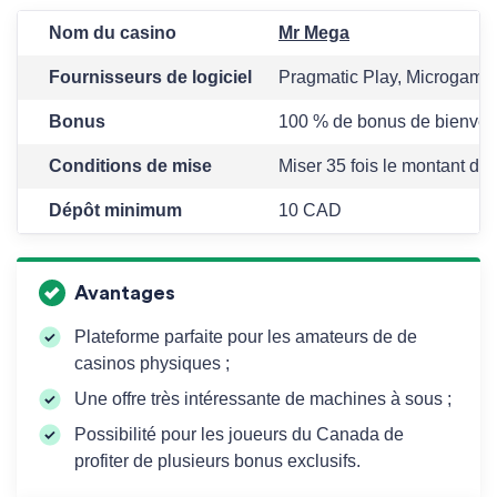
Nom du casino
Mr Mega
Fournisseurs de logiciel
Pragmatic Play, Microgaming
Bonus
100 % de bonus de bienvenu
Conditions de mise
Miser 35 fois le montant du
Dépôt minimum
10 CAD
Avantages
Plateforme parfaite pour les amateurs de de
casinos physiques ;
Une offre très intéressante de machines à sous ;
Possibilité pour les joueurs du Canada de
profiter de plusieurs bonus exclusifs.