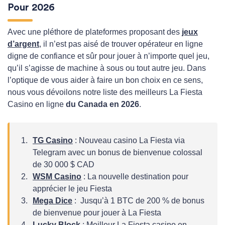
Pour 2026
Avec une pléthore de plateformes proposant des
jeux
d’argent
, il n’est pas aisé de trouver opérateur en ligne
digne de confiance et sûr pour jouer à n’importe quel jeu,
qu’il s’agisse de machine à sous ou tout autre jeu. Dans
l’optique de vous aider à faire un bon choix en ce sens,
nous vous dévoilons notre liste des meilleurs La Fiesta
Casino en ligne
du Canada en 2026
.
TG Casino
: Nouveau casino La Fiesta via
Telegram avec un bonus de bienvenue colossal
de 30 000 $ CAD
WSM Casino
:
La nouvelle destination pour
apprécier le jeu Fiesta
Mega Dice
: Jusqu’à 1 BTC de 200 % de bonus
de bienvenue pour jouer à La Fiesta
Lucky Block
: Meilleur La Fiesta casino en