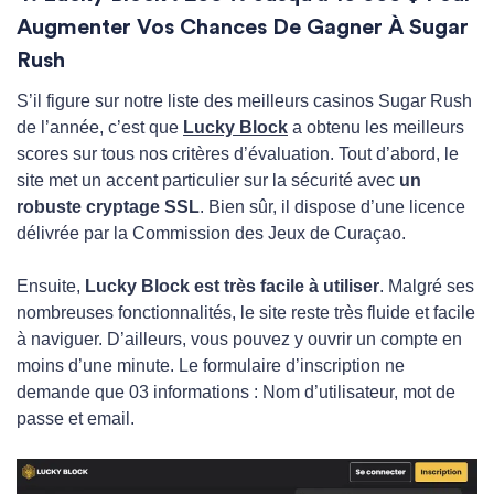
Augmenter Vos Chances De Gagner À Sugar
Rush
S’il figure sur notre liste des meilleurs casinos Sugar Rush
de l’année, c’est que
Lucky Block
a obtenu les meilleurs
scores sur tous nos critères d’évaluation. Tout d’abord, le
site met un accent particulier sur la sécurité avec
un
robuste cryptage SSL
. Bien sûr, il dispose d’une licence
délivrée par la Commission des Jeux de Curaçao.
Ensuite,
Lucky Block est très facile à utiliser
. Malgré ses
nombreuses fonctionnalités, le site reste très fluide et facile
à naviguer. D’ailleurs, vous pouvez y ouvrir un compte en
moins d’une minute. Le formulaire d’inscription ne
demande que 03 informations : Nom d’utilisateur, mot de
passe et email.