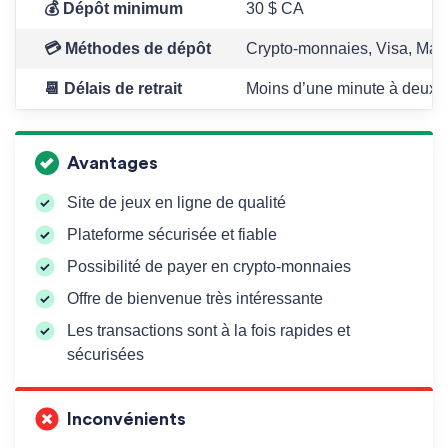
💰
Dépôt minimum
30 $ CA
💳
Méthodes de dépôt
Crypto-monnaies, Visa, Mast
📆
Délais de retrait
Moins d’une minute à deux j
Avantages
Site de jeux en ligne de qualité
Plateforme sécurisée et fiable
Possibilité de payer en crypto-monnaies
Offre de bienvenue très intéressante
Les transactions sont à la fois rapides et
sécurisées
Inconvénients