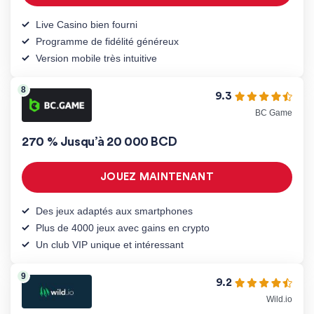
Live Casino bien fourni
Programme de fidélité généreux
Version mobile très intuitive
9.3
BC Game
270 % Jusqu’à 20 000 BCD
JOUEZ MAINTENANT
Des jeux adaptés aux smartphones
Plus de 4000 jeux avec gains en crypto
Un club VIP unique et intéressant
9.2
Wild.io