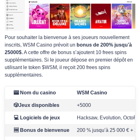
Pour souhaiter la bienvenue à ses joueurs nouvellement
inscrits, WSM Casino prévoit un
bonus de 200% jusqu’à
25000$.
A cette offre de bonus s’ajoutent 10 frees spins
supplémentaires. Si le joueur dépose en premier dépôt en
utilisant le token $WSM, il reçoit 200 frees spins
supplémentaires.
🎰
Nom du casino
WSM Casino
🎲
Jeux disponibles
+5000
💻
Logiciels de jeux
Hacksaw, Evolution, OctoPl
🆓
Bonus de bienvenue
200 % jusqu’à 25 000 € + 10