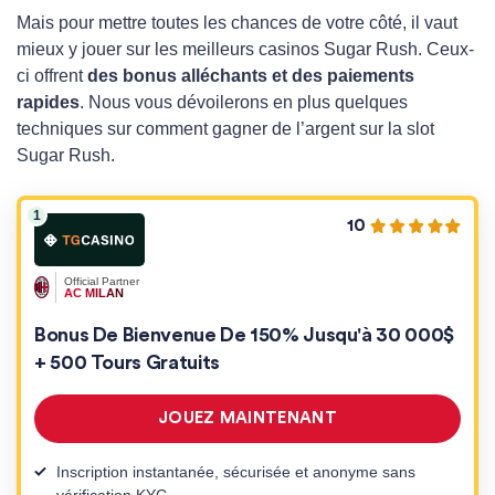
Mais pour mettre toutes les chances de votre côté, il vaut
mieux y jouer sur les meilleurs casinos Sugar Rush. Ceux-
ci offrent
des bonus alléchants et des paiements
rapides
. Nous vous dévoilerons en plus quelques
techniques sur comment gagner de l’argent sur la slot
Sugar Rush.
10
Official Partner
AC MILAN
Bonus De Bienvenue De 150% Jusqu'à 30 000$
+ 500 Tours Gratuits
JOUEZ MAINTENANT
Inscription instantanée, sécurisée et anonyme sans