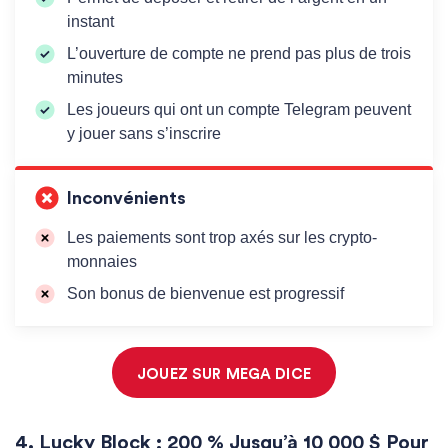
instant
L’ouverture de compte ne prend pas plus de trois
minutes
Les joueurs qui ont un compte Telegram peuvent
y jouer sans s’inscrire
Inconvénients
Les paiements sont trop axés sur les crypto-
monnaies
Son bonus de bienvenue est progressif
JOUEZ SUR MEGA DICE
4. Lucky Block : 200 % Jusqu’à 10 000 $ Pour