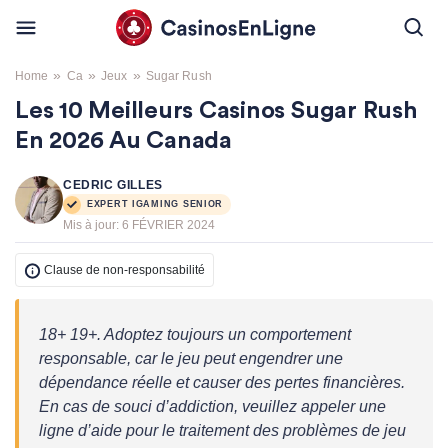
»
»
»
Home
Ca
Jeux
Sugar Rush
Les 10 Meilleurs Casinos Sugar Rush
En 2026 Au Canada
CEDRIC GILLES
EXPERT IGAMING SENIOR
Mis à jour:
6 FÉVRIER 2024
Clause de non-responsabilité
18+ 19+. Adoptez toujours un comportement
responsable, car le jeu peut engendrer une
dépendance réelle et causer des pertes financières.
En cas de souci d’addiction, veuillez appeler une
ligne d’aide pour le traitement des problèmes de jeu