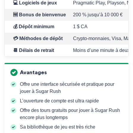
💻
Logiciels de jeux
Pragmatic Play, Playson, N
🆓
Bonus de bienvenue
200 % jusqu’à 10 000 €
💰
Dépôt minimum
1 $ CA
💳
Méthodes de dépôt
Crypto-monnaies, Visa, Mast
📆
Délais de retrait
Moins d’une minute à deux j
Avantages
Offre une interface sécurisée et pratique pour
jouer à Sugar Rush
L’ouverture de compte est ultra rapide
Offre des tours gratuits pour jouer à Sugar Rush
encore plus longtemps
Sa bibliothèque de jeu est très riche