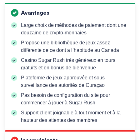
Avantages
Large choix de méthodes de paiement dont une
douzaine de crypto-monnaies
Propose une bibliothèque de jeux assez
différente de ce dont a l’habitude au Canada
Casino Sugar Rush très généreux en tours
gratuits et en bonus de bienvenue
Plateforme de jeux approuvée et sous
surveillance des autorités de Curaçao
Pas besoin de configuration du site pour
commencer à jouer à Sugar Rush
Support client joignable à tout moment et à la
hauteur des attentes des membres