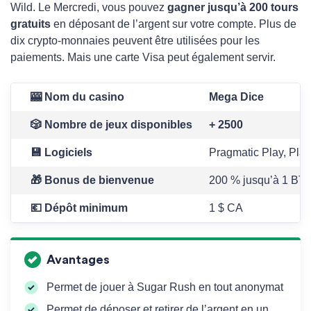
Wild. Le Mercredi, vous pouvez
gagner jusqu’à 200 tours
gratuits
en déposant de l’argent sur votre compte. Plus de
dix crypto-monnaies peuvent être utilisées pour les
paiements. Mais une carte Visa peut également servir.
🎰
Nom du casino
Mega Dice
🎲 Nombre de jeux disponibles
+ 2500
💾
Logiciels
Pragmatic Play, Play
🎁
Bonus de bienvenue
200 % jusqu’à 1 BTC 
💶
Dépôt minimum
1 $ CA
Avantages
Permet de jouer à Sugar Rush en tout anonymat
Permet de déposer et retirer de l’argent en un