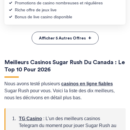
Promotions de casino nombreuses et régulières
Riche offre de jeux live
Bonus de live casino disponible
+
Afficher
5
Autres Offres
Meilleurs Casinos Sugar Rush Du Canada : Le
Top 10 Pour 2026
Nous avons testé plusieurs
casinos en ligne fiables
Sugar Rush pour vous. Voici la liste des dix meilleurs,
nous les décrivons en détail plus bas.
TG Casino
: L’un des meilleurs casinos
Telegram du moment pour jouer Sugar Rush au