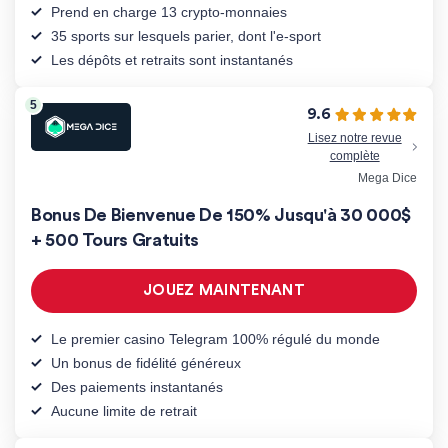
Prend en charge 13 crypto-monnaies
35 sports sur lesquels parier, dont l'e-sport
Les dépôts et retraits sont instantanés
9.6
Lisez notre revue
complète
Mega Dice
Bonus De Bienvenue De 150% Jusqu'à 30 000$
+ 500 Tours Gratuits
JOUEZ MAINTENANT
Le premier casino Telegram 100% régulé du monde
Un bonus de fidélité généreux
Des paiements instantanés
Aucune limite de retrait