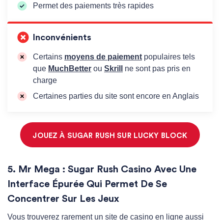
Permet des paiements très rapides
Inconvénients
Certains
moyens de paiement
populaires tels
que
MuchBetter
ou
Skrill
ne sont pas pris en
charge
Certaines parties du site sont encore en Anglais
JOUEZ À SUGAR RUSH SUR LUCKY BLOCK
5. Mr Mega : Sugar Rush Casino Avec Une
Interface Épurée Qui Permet De Se
Concentrer Sur Les Jeux
Vous trouverez rarement un site de casino en ligne aussi