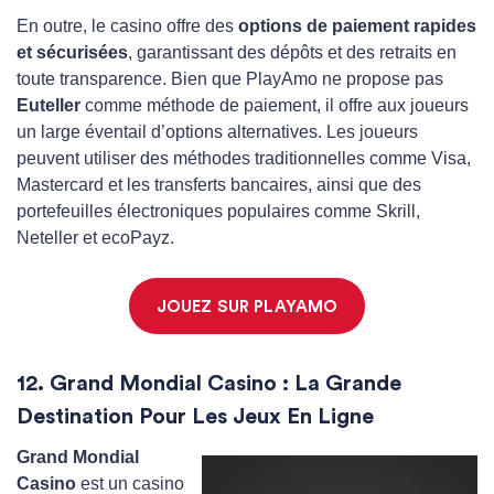
En outre, le casino offre des
options de paiement rapides
et sécurisées
, garantissant des dépôts et des retraits en
toute transparence. Bien que PlayAmo ne propose pas
Euteller
comme méthode de paiement, il offre aux joueurs
un large éventail d’options alternatives. Les joueurs
peuvent utiliser des méthodes traditionnelles comme Visa,
Mastercard et les transferts bancaires, ainsi que des
portefeuilles électroniques populaires comme Skrill,
Neteller et ecoPayz.
JOUEZ SUR PLAYAMO
12. Grand Mondial Casino : La Grande
Destination Pour Les Jeux En Ligne
Grand Mondial
Casino
est un casino