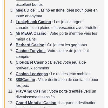
excellent bonus
Mega Dice
: Casino en ligne idéal pour jouer en
toute anonymat
Luckyblock Casino
: Les jeux d’argent
canadiens en pleine effervescence avec Euteller
Mr MEGA Casino
: Votre porte d’entrée vers les
méga gains
Bethard Casino
: Où jouent les gagnants
Casino Tonybet
: Votre centre de jeux tout
compris
CloudBet Casino
: Élevez votre jeu à de
nouveaux sommets
Casino LeoVegas
: Le roi des jeux mobiles
888Casino
: Votre destination de confiance pour
les jeux
PlayAmo Casino
: Votre porte d’entrée vers un
divertissement sans fin
Grand Mondial Casino
: La grande destination