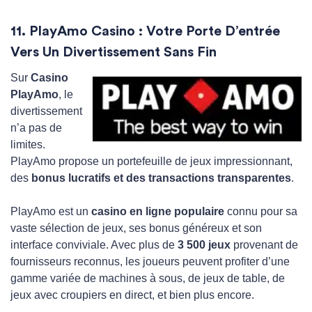
11. PlayAmo Casino : Votre Porte D’entrée
Vers Un Divertissement Sans Fin
Sur
Casino
PlayAmo
, le
divertissement
n’a pas de
limites.
PlayAmo propose un portefeuille de jeux impressionnant,
des
bonus lucratifs et des transactions transparentes
.
PlayAmo est un
casino en ligne populaire
connu pour sa
vaste sélection de jeux, ses bonus généreux et son
interface conviviale. Avec plus de
3 500 jeux
provenant de
fournisseurs reconnus, les joueurs peuvent profiter d’une
gamme variée de machines à sous, de jeux de table, de
jeux avec croupiers en direct, et bien plus encore.