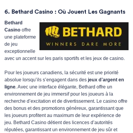
6. Bethard Casino : Où Jouent Les Gagnants
Bethard
Casino
offre
une plateforme
de jeu
exceptionnelle
avec un accent sur les paris sportifs et les jeux de casino.
Pour les joueurs canadiens, la sécurité est une priorité
absolue lorsqu’ils s’engagent dans des
jeux d’argent en
ligne
. Avec une interface élégante, Bethard offre un
environnement de jeu immersif pour les joueurs à la
recherche d’excitation et de divertissement. Le casino offre
des bonus et des promotions généreux, garantissant que
les joueurs profitent au maximum de leur expérience de
jeu. Bethard Casino détient des licences d’autorités
réputées, garantissant un environnement de jeu sûr et