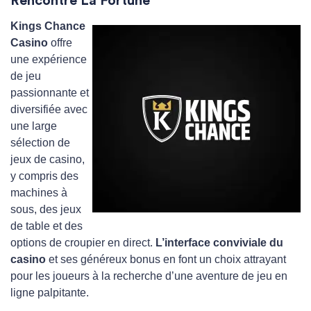
Rencontre La Fortune
Kings Chance
Casino
offre
une expérience
de jeu
passionnante et
diversifiée avec
une large
sélection de
jeux de casino,
y compris des
machines à
sous, des jeux
de table et des
options de croupier en direct.
L’interface conviviale du
casino
et ses généreux bonus en font un choix attrayant
pour les joueurs à la recherche d’une aventure de jeu en
ligne palpitante.