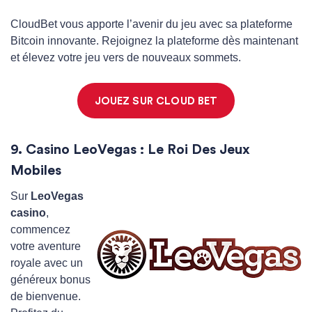
CloudBet vous apporte l’avenir du jeu avec sa plateforme
Bitcoin innovante. Rejoignez la plateforme dès maintenant
et élevez votre jeu vers de nouveaux sommets.
JOUEZ SUR CLOUD BET
9. Casino LeoVegas : Le Roi Des Jeux
Mobiles
Sur
LeoVegas
casino
,
commencez
votre aventure
royale avec un
généreux bonus
de bienvenue.