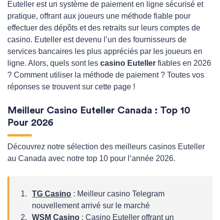
Euteller est un système de paiement en ligne sécurisé et
pratique, offrant aux joueurs une méthode fiable pour
effectuer des dépôts et des retraits sur leurs comptes de
casino. Euteller est devenu l’un des fournisseurs de
services bancaires les plus appréciés par les joueurs en
ligne. Alors, quels sont les
casino Euteller
fiables en 2026
? Comment utiliser la méthode de paiement ? Toutes vos
réponses se trouvent sur cette page !
Meilleur Casino Euteller Canada : Top 10
Pour 2026
Découvrez notre sélection des meilleurs casinos Euteller
au Canada avec notre top 10 pour l’année 2026.
TG Casino
: Meilleur casino Telegram
nouvellement arrivé sur le marché
WSM Casino
: Casino Euteller offrant un