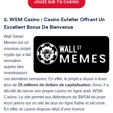
JOUEZ SUR TG CASINO
2. WSM Casino : Casino Euteller Offrant Un
Excellent Bonus De Bienvenue
Wall Street
Memes est un
nouveau projet
crypto qui a fait
sensation
auprès des
investisseurs
ces dernières semaines. En effet, le projet a réussi à lever
plus de
25 millions de dollars de capitalisation.
Ainsi, il a
décidé de lancer son propre casino en ligne avec WSM
Casino. Le site permet aux détenteurs de $WSM de jouer
leurs jetons sur un site de jeux en ligne fiable et sécurisé.
En effet, le casino dispose déjà d’une licence