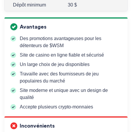
Dépôt minimum
30 $
Avantages
Des promotions avantageuses pour les
détenteurs de $WSM
Site de casino en ligne fiable et sécurisé
Un large choix de jeu disponibles
Travaille avec des fournisseurs de jeu
populaires du marché
Site moderne et unique avec un design de
qualité
Accepte plusieurs crypto-monnaies
Inconvénients