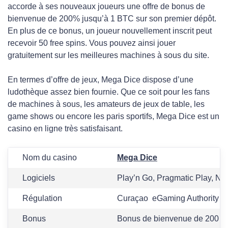
accorde à ses nouveaux joueurs une offre de bonus de
bienvenue de 200% jusqu’à 1 BTC sur son premier dépôt.
En plus de ce bonus, un joueur nouvellement inscrit peut
recevoir 50 free spins. Vous pouvez ainsi jouer
gratuitement sur les meilleures machines à sous du site.
En termes d’offre de jeux, Mega Dice dispose d’une
ludothèque assez bien fournie. Que ce soit pour les fans
de machines à sous, les amateurs de jeux de table, les
game shows ou encore les paris sportifs, Mega Dice est un
casino en ligne très satisfaisant.
Nom du casino
Mega Dice
Logiciels
Play’n Go, Pragmatic Play, Ne
Régulation
Curaçao eGaming Authority
Bonus
Bonus de bienvenue de 200 % 