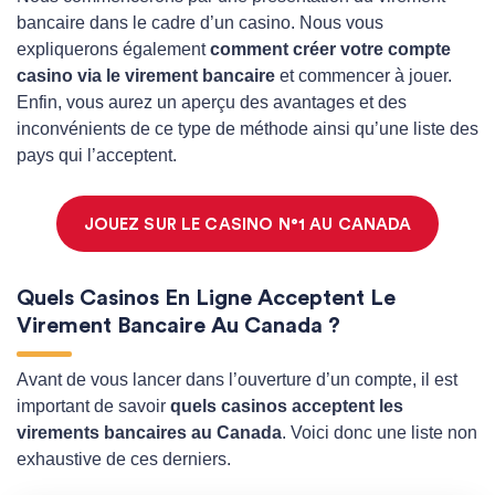
bancaire dans le cadre d’un casino. Nous vous
expliquerons également
comment créer votre compte
casino via le virement bancaire
et commencer à jouer.
Enfin, vous aurez un aperçu des avantages et des
inconvénients de ce type de méthode ainsi qu’une liste des
pays qui l’acceptent.
JOUEZ SUR LE CASINO N°1 AU CANADA
Quels Casinos En Ligne Acceptent Le
Virement Bancaire Au Canada ?
Avant de vous lancer dans l’ouverture d’un compte, il est
important de savoir
quels casinos acceptent les
virements bancaires au Canada
. Voici donc une liste non
exhaustive de ces derniers.