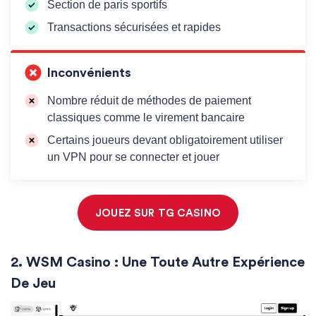
Section de paris sportifs
Transactions sécurisées et rapides
Inconvénients
Nombre réduit de méthodes de paiement
classiques comme le virement bancaire
Certains joueurs devant obligatoirement utiliser
un VPN pour se connecter et jouer
JOUEZ SUR TG CASINO
2. WSM Casino : Une Toute Autre Expérience
De Jeu