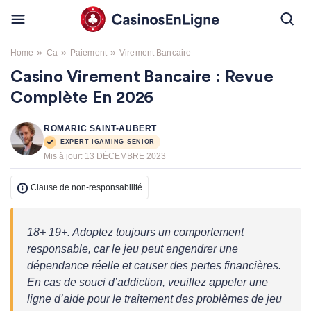
»
»
»
Home
Ca
Paiement
Virement Bancaire
Casino Virement Bancaire : Revue
Complète En 2026
ROMARIC SAINT-AUBERT
EXPERT IGAMING SENIOR
Mis à jour:
13 DÉCEMBRE 2023
Clause de non-responsabilité
18+ 19+. Adoptez toujours un comportement
responsable, car le jeu peut engendrer une
dépendance réelle et causer des pertes financières.
En cas de souci d’addiction, veuillez appeler une
ligne d’aide pour le traitement des problèmes de jeu