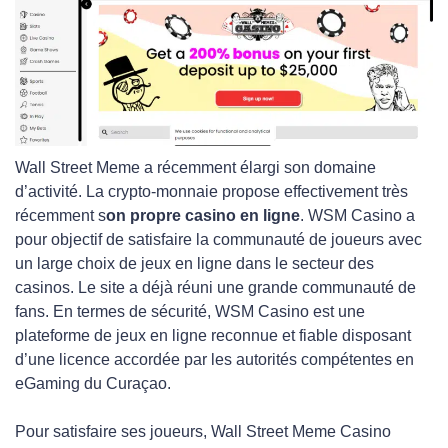
Wall Street Meme a récemment élargi son domaine
d’activité. La crypto-monnaie propose effectivement très
récemment s
on propre casino en ligne
. WSM Casino a
pour objectif de satisfaire la communauté de joueurs avec
un large choix de jeux en ligne dans le secteur des
casinos. Le site a déjà réuni une grande communauté de
fans. En termes de sécurité, WSM Casino est une
plateforme de jeux en ligne reconnue et fiable disposant
d’une licence accordée par les autorités compétentes en
eGaming du Curaçao.
Pour satisfaire ses joueurs, Wall Street Meme Casino