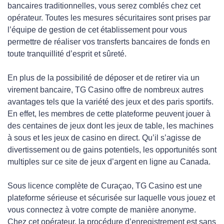
bancaires traditionnelles, vous serez comblés chez cet
opérateur. Toutes les mesures sécuritaires sont prises par
l’équipe de gestion de cet établissement pour vous
permettre de réaliser vos transferts bancaires de fonds en
toute tranquillité d’esprit et sûreté.
En plus de la possibilité de déposer et de retirer via un
virement bancaire, TG Casino offre de nombreux autres
avantages tels que la variété des jeux et des paris sportifs.
En effet, les membres de cette plateforme peuvent jouer à
des centaines de jeux dont les jeux de table, les machines
à sous et les jeux de casino en direct. Qu’il s’agisse de
divertissement ou de gains potentiels, les opportunités sont
multiples sur ce site de jeux d’argent en ligne au Canada.
Sous licence complète de Curaçao, TG Casino est une
plateforme sérieuse et sécurisée sur laquelle vous jouez et
vous connectez à votre compte de manière anonyme.
Chez cet opérateur, la procédure d’enregistrement est sans