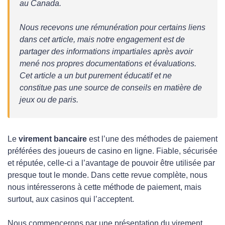
au Canada.
Nous recevons une rémunération pour certains liens
dans cet article, mais notre engagement est de
partager des informations impartiales après avoir
mené nos propres documentations et évaluations.
Cet article a un but purement éducatif et ne
constitue pas une source de conseils en matière de
jeux ou de paris.
Le
virement bancaire
est l’une des méthodes de paiement
préférées des joueurs de casino en ligne. Fiable, sécurisée
et réputée, celle-ci a l’avantage de pouvoir être utilisée par
presque tout le monde. Dans cette revue complète, nous
nous intéresserons à cette méthode de paiement, mais
surtout, aux casinos qui l’acceptent.
Nous commencerons par une présentation du virement