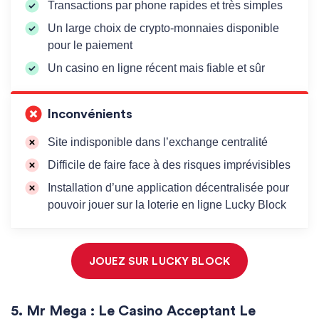
Transactions par phone rapides et très simples
Un large choix de crypto-monnaies disponible
pour le paiement
Un casino en ligne récent mais fiable et sûr
Inconvénients
Site indisponible dans l’exchange centralité
Difficile de faire face à des risques imprévisibles
Installation d’une application décentralisée pour
pouvoir jouer sur la loterie en ligne Lucky Block
JOUEZ SUR LUCKY BLOCK
5. Mr Mega : Le Casino Acceptant Le