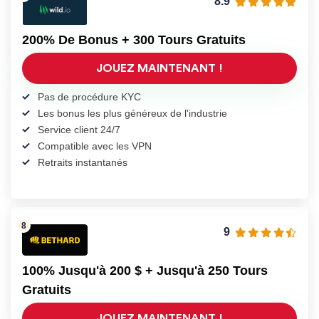
8.9
200% De Bonus + 300 Tours Gratuits
JOUEZ MAINTENANT !
Pas de procédure KYC
Les bonus les plus généreux de l'industrie
Service client 24/7
Compatible avec les VPN
Retraits instantanés
9
100% Jusqu'à 200 $ + Jusqu'à 250 Tours
Gratuits
JOUEZ MAINTENANT !