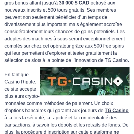
gros bonus allant jusqu’à
30 000 $ CAD
octroyé aux
nouveaux inscrits et 500 tours gratuits. Ses membres
peuvent non seulement bénéficier d’un temps de
divertissement plus important, mais également accroître
considérablement leurs chances de gains potentiels. Les
adeptes des machines à sous seront exceptionnellement
comblés sur chez cet opérateur grâce aux 500 free spins
qui leur permettent d’explorer et tester gratuitement la
sélection de slots à la pointe de l’innovation de TG Casino.
En tant que
Casino Ripple,
ce site accepte
plusieurs crypto-
monnaies comme méthodes de paiement. Un choix
d’options bancaires qui garantit aux joueurs de
TG Casino
à la fois la sécurité, la rapidité et la confidentialité des
transactions, à savoir les dépôts et les retraits de fonds. De
plus, la procédure d’inscription sur cette plateforme
ne