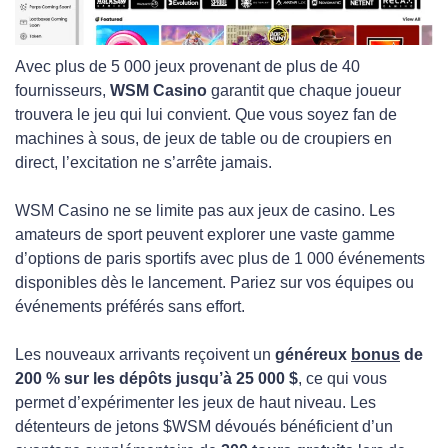
Avec plus de 5 000 jeux provenant de plus de 40
fournisseurs,
WSM Casino
garantit que chaque joueur
trouvera le jeu qui lui convient. Que vous soyez fan de
machines à sous, de jeux de table ou de croupiers en
direct, l’excitation ne s’arrête jamais.
WSM Casino ne se limite pas aux jeux de casino. Les
amateurs de sport peuvent explorer une vaste gamme
d’options de paris sportifs avec plus de 1 000 événements
disponibles dès le lancement. Pariez sur vos équipes ou
événements préférés sans effort.
Les nouveaux arrivants reçoivent un
généreux
bonus
de
200 % sur les dépôts jusqu’à 25 000 $
, ce qui vous
permet d’expérimenter les jeux de haut niveau. Les
détenteurs de jetons $WSM dévoués bénéficient d’un