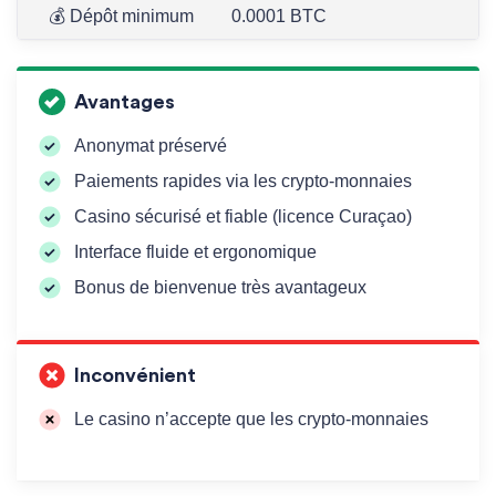
💰 Dépôt minimum
0.0001 BTC
Avantages
Anonymat préservé
Paiements rapides via les crypto-monnaies
Casino sécurisé et fiable (licence Curaçao)
Interface fluide et ergonomique
Bonus de bienvenue très avantageux
Inconvénient
Le casino n’accepte que les crypto-monnaies