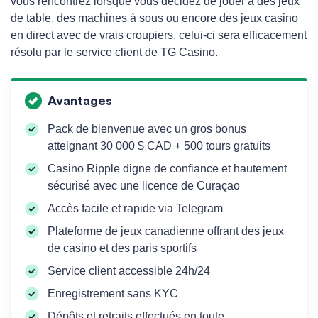
vous rencontrez lorsque vous décidez de jouer à des jeux
de table, des machines à sous ou encore des jeux casino
en direct avec de vrais croupiers, celui-ci sera efficacement
résolu par le service client de TG Casino.
Avantages
Pack de bienvenue avec un gros bonus
atteignant 30 000 $ CAD + 500 tours gratuits
Casino Ripple digne de confiance et hautement
sécurisé avec une licence de Curaçao
Accès facile et rapide via Telegram
Plateforme de jeux canadienne offrant des jeux
de casino et des paris sportifs
Service client accessible 24h/24
Enregistrement sans KYC
Dépôts et retraits effectués en toute