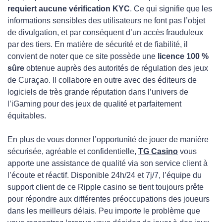
requiert aucune vérification KYC
. Ce qui signifie que les
informations sensibles des utilisateurs ne font pas l’objet
de divulgation, et par conséquent d’un accès frauduleux
par des tiers. En matière de sécurité et de fiabilité, il
convient de noter que ce site possède une
licence 100 %
sûre
obtenue auprès des autorités de régulation des jeux
de Curaçao. Il collabore en outre avec des éditeurs de
logiciels de très grande réputation dans l’univers de
l’iGaming pour des jeux de qualité et parfaitement
équitables.
En plus de vous donner l’opportunité de jouer de manière
sécurisée, agréable et confidentielle,
TG Casino
vous
apporte une assistance de qualité via son service client à
l’écoute et réactif. Disponible 24h/24 et 7j/7, l’équipe du
support client de ce Ripple casino se tient toujours prête
pour répondre aux différentes préoccupations des joueurs
dans les meilleurs délais. Peu importe le problème que