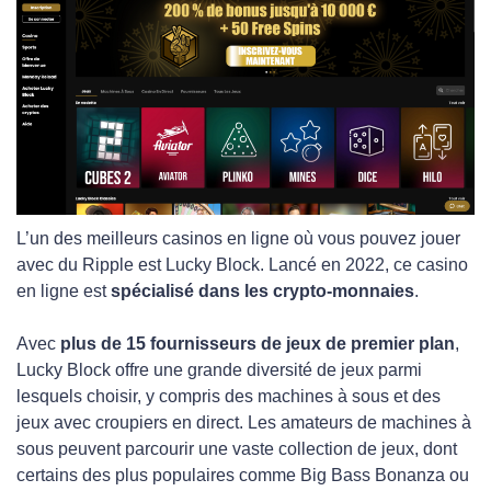
L’un des meilleurs casinos en ligne où vous pouvez jouer
avec du Ripple est Lucky Block. Lancé en 2022, ce casino
en ligne est
spécialisé dans les crypto-monnaies
.
Avec
plus de 15 fournisseurs de jeux de premier plan
,
Lucky Block offre une grande diversité de jeux parmi
lesquels choisir, y compris des machines à sous et des
jeux avec croupiers en direct. Les amateurs de machines à
sous peuvent parcourir une vaste collection de jeux, dont
certains des plus populaires comme Big Bass Bonanza ou