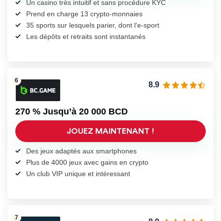
Un casino très intuitif et sans procédure KYC
Prend en charge 13 crypto-monnaies
35 sports sur lesquels parier, dont l'e-sport
Les dépôts et retraits sont instantanés
8.9
270 % Jusqu’à 20 000 BCD
JOUEZ MAINTENANT !
Des jeux adaptés aux smartphones
Plus de 4000 jeux avec gains en crypto
Un club VIP unique et intéressant