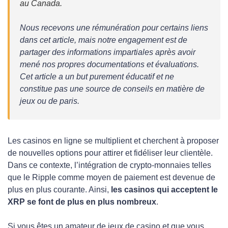
au Canada.
Nous recevons une rémunération pour certains liens
dans cet article, mais notre engagement est de
partager des informations impartiales après avoir
mené nos propres documentations et évaluations.
Cet article a un but purement éducatif et ne
constitue pas une source de conseils en matière de
jeux ou de paris.
Les casinos en ligne se multiplient et cherchent à proposer
de nouvelles options pour attirer et fidéliser leur clientèle.
Dans ce contexte, l’intégration de crypto-monnaies telles
que le Ripple comme moyen de paiement est devenue de
plus en plus courante. Ainsi,
les casinos qui acceptent le
XRP se font de plus en plus nombreux
.
Si vous êtes un amateur de jeux de casino et que vous