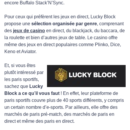
encore Buffalo Stack’N’Sync.
Pour ceux qui préfèrent les jeux en direct, Lucky Block
propose une
sélection organisée par genre
, comprenant
des
jeux de casino
en direct, du blackjack, du baccara, de
la roulette et bien d’autres jeux de table. Le casino offre
même des jeux en direct populaires comme Plinko, Dice,
Keno et Aviator.
Et, si vous êtes
plutôt intéressé par
les paris sportifs,
sachez que
Lucky
Block a ce qu’il vous faut
! En effet, leur plateforme de
paris sportifs couvre plus de 40 sports différents, y compris
un certain nombre d’e-sports. Par ailleurs, elle offre des
marchés de paris pré-match, des marchés de paris en
direct et même des paris en direct.