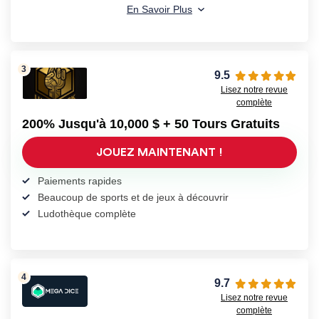
En Savoir Plus
9.5
Lisez notre revue
complète
200% Jusqu'à 10,000 $ + 50 Tours Gratuits
JOUEZ MAINTENANT !
Paiements rapides
Beaucoup de sports et de jeux à découvrir
Ludothèque complète
9.7
Lisez notre revue
complète