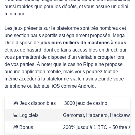
aussi rapides que pour les dépôts, et vous assure un délai
minimum.
Les jeux présents sur la plateforme sont très nombreux et
une section paris sportifs est également proposée. Mega
Dice dispose de
plusieurs milliers de machines à sous
et jeux de hasard, dont certains accessibles en direct, qui
vous permettront de disposer d’un véritable croupier lors
de vos parties. À noter que le casino Ripple ne propose
aucune application mobile, mais vous pourrez tout de
même accéder à la plateforme via le navigateur de votre
téléphone ou tablette, iOS comme Android.
🎮 Jeux disponibles
3000 jeux de casino
💻 Logiciels
Gamomat, Habanero, Hacksaw Gamin
🎁 Bonus
200% jusqu’à 1 BTC + 50 free sp