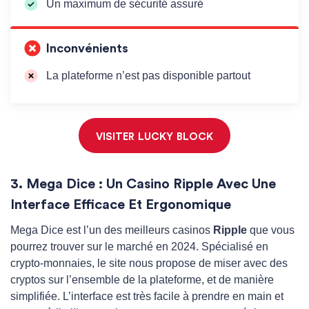
Un maximum de sécurité assuré
Inconvénients
La plateforme n’est pas disponible partout
VISITER LUCKY BLOCK
3. Mega Dice :
Un Casino Ripple Avec Une
Interface Efficace Et Ergonomique
Mega Dice est l’un des meilleurs casinos
Ripple
que vous
pourrez trouver sur le marché en 2024. Spécialisé en
crypto-monnaies, le site nous propose de miser avec des
cryptos sur l’ensemble de la plateforme, et de manière
simplifiée. L’interface est très facile à prendre en main et