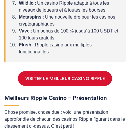
Wild.io
: Un casino Ripple adapté à tous les
niveaux de joueurs et à toutes les bourses
Metaspins
: Une nouvelle ère pour les casinos
cryptographiques
Vave
: Un bonus de 100 % jusqu’à 100 USDT et
100 tours gratuits
Flush
: Ripple casino aux multiples
fonctionnalités
VISITER LE MEILLEUR CASINO RIPPLE
Meilleurs Ripple Casino – Présentation
Chose promise, chose due : voici une présentation
approfondie de chacun des casinos Ripple figurant dans le
classement ci-dessus. C’est parti !