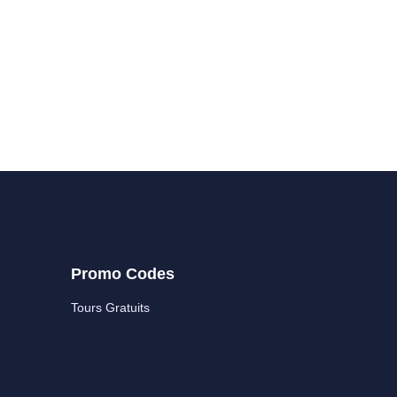
Promo Codes
Tours Gratuits