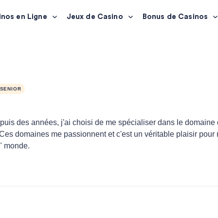
inos en Ligne
Jeux de Casino
Bonus de Casinos
 SENIOR
is des années, j'ai choisi de me spécialiser dans le domaine d
 Ces domaines me passionnent et c'est un véritable plaisir pour m
" monde.