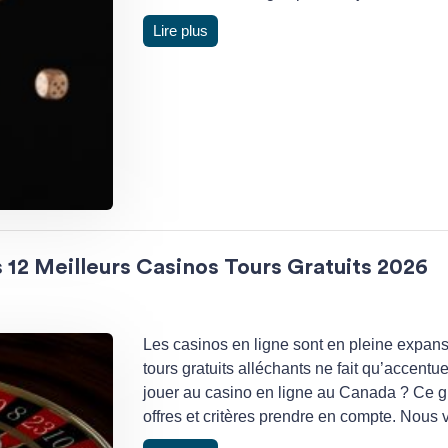
Lire plus
 12 Meilleurs Casinos Tours Gratuits 2026
Les casinos en ligne sont en pleine expansi
tours gratuits alléchants ne fait qu’accentu
jouer au casino en ligne au Canada ? Ce gui
offres et critères prendre en compte. Nous 