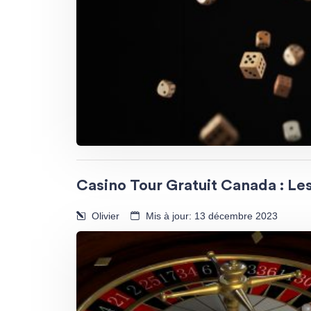
Casino Tour Gratuit Canada : Les
Olivier
Mis à jour: 13 décembre 2023