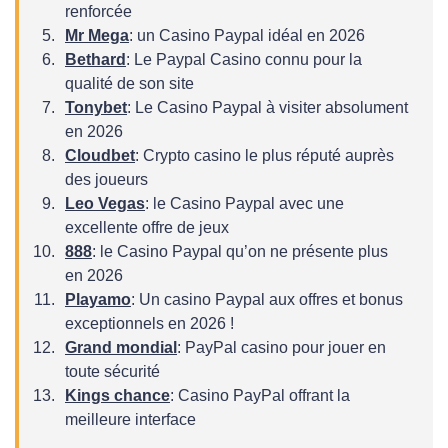
renforcée
Mr Mega
: un Casino Paypal idéal en
2026
Bethard
: Le Paypal Casino connu pour la
qualité de son site
Tonybet
: Le Casino Paypal à visiter absolument
en
2026
Cloudbet
: Crypto casino le plus réputé auprès
des joueurs
Leo Vegas
: le Casino Paypal avec une
excellente offre de jeux
888
: le Casino Paypal qu’on ne présente plus
en
2026
Playamo
: Un casino Paypal aux offres et bonus
exceptionnels en
2026
!
Grand mondial
: PayPal casino pour jouer en
toute sécurité
Kings chance
: Casino PayPal offrant la
meilleure interface