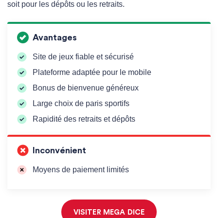
soit pour les dépôts ou les retraits.
Avantages
Site de jeux fiable et sécurisé
Plateforme adaptée pour le mobile
Bonus de bienvenue généreux
Large choix de paris sportifs
Rapidité des retraits et dépôts
Inconvénient
Moyens de paiement limités
VISITER MEGA DICE