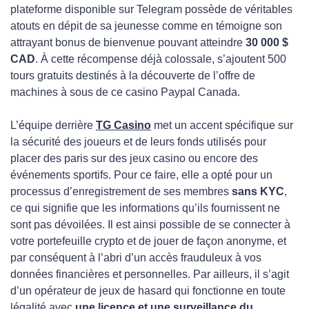
plateforme disponible sur Telegram possède de véritables
atouts en dépit de sa jeunesse comme en témoigne son
attrayant bonus de bienvenue pouvant atteindre
30 000 $
CAD
. À cette récompense déjà colossale, s’ajoutent 500
tours gratuits destinés à la découverte de l’offre de
machines à sous de ce casino Paypal Canada.
L’équipe derrière
TG Casino
met un accent spécifique sur
la sécurité des joueurs et de leurs fonds utilisés pour
placer des paris sur des jeux casino ou encore des
événements sportifs. Pour ce faire, elle a opté pour un
processus d’enregistrement de ses membres
sans KYC
,
ce qui signifie que les informations qu’ils fournissent ne
sont pas dévoilées. Il est ainsi possible de se connecter à
votre portefeuille crypto et de jouer de façon anonyme, et
par conséquent à l’abri d’un accès frauduleux à vos
données financières et personnelles. Par ailleurs, il s’agit
d’un opérateur de jeux de hasard qui fonctionne en toute
légalité avec
une licence et une surveillance du