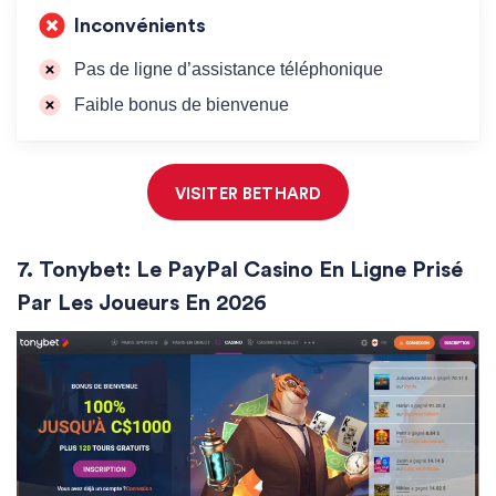
Inconvénients
Pas de ligne d’assistance téléphonique
Faible bonus de bienvenue
VISITER BETHARD
7. Tonybet: Le PayPal Casino En Ligne Prisé
Par Les Joueurs En
2026