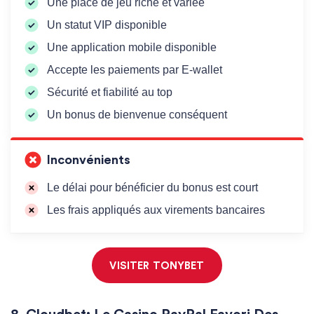
Une place de jeu riche et variée
Un statut VIP disponible
Une application mobile disponible
Accepte les paiements par E-wallet
Sécurité et fiabilité au top
Un bonus de bienvenue conséquent
Inconvénients
Le délai pour bénéficier du bonus est court
Les frais appliqués aux virements bancaires
VISITER TONYBET