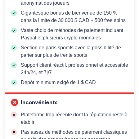
anonymat des joueurs
Gigantesque bonus de bienvenue de 150 %
dans la limite de 30 000 $ CAD + 500 free spins
Vaste choix de méthodes de paiement incluant
Paypal et plusieurs crypto-monnaies
Section de paris sportifs avec la possibilité de
parier sur plus de trente sports
Support client réactif, professionnel et accessible
24h/24, et 7j/7
Dépôt minimum exigé de 1 $ CAD
Inconvénients
Plateforme trop récente dont la réputation reste à
établir
Pas assez de méthodes de paiement classiques