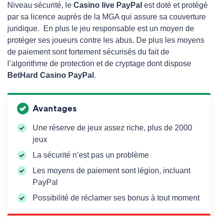
Niveau sécurité, le
Casino live PayPal
est doté et protégé
par sa licence auprès de la MGA qui assure sa couverture
juridique. En plus le jeu responsable est un moyen de
protéger ses joueurs contre les abus. De plus les moyens
de paiement sont fortement sécurisés du fait de
l’algorithme de protection et de cryptage dont dispose
BetHard Casino PayPal
.
Avantages
Une réserve de jeux assez riche, plus de 2000
jeux
La sécurité n’est pas un problème
Les moyens de paiement sont légion, incluant
PayPal
Possibilité de réclamer ses bonus à tout moment