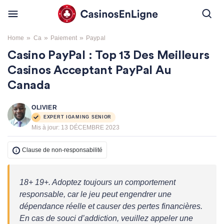
»
»
»
Home
Ca
Paiement
Paypal
Casino PayPal : Top 13 Des Meilleurs
Casinos Acceptant PayPal Au
Canada
OLIVIER
EXPERT IGAMING SENIOR
Mis à jour:
13 DÉCEMBRE 2023
Clause de non-responsabilité
18+ 19+. Adoptez toujours un comportement
responsable, car le jeu peut engendrer une
dépendance réelle et causer des pertes financières.
En cas de souci d’addiction, veuillez appeler une