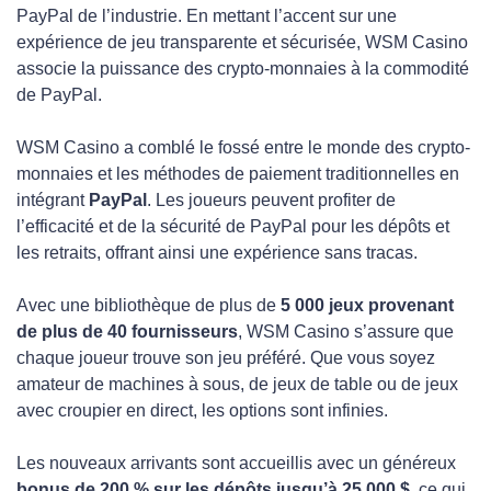
PayPal de l’industrie. En mettant l’accent sur une
expérience de jeu transparente et sécurisée, WSM Casino
associe la puissance des crypto-monnaies à la commodité
de PayPal.
WSM Casino a comblé le fossé entre le monde des crypto-
monnaies et les méthodes de paiement traditionnelles en
intégrant
PayPal
. Les joueurs peuvent profiter de
l’efficacité et de la sécurité de PayPal pour les dépôts et
les retraits, offrant ainsi une expérience sans tracas.
Avec une bibliothèque de plus de
5 000 jeux provenant
de plus de 40 fournisseurs
, WSM Casino s’assure que
chaque joueur trouve son jeu préféré. Que vous soyez
amateur de machines à sous, de jeux de table ou de jeux
avec croupier en direct, les options sont infinies.
Les nouveaux arrivants sont accueillis avec un généreux
bonus de 200 % sur les dépôts jusqu’à 25 000 $
, ce qui