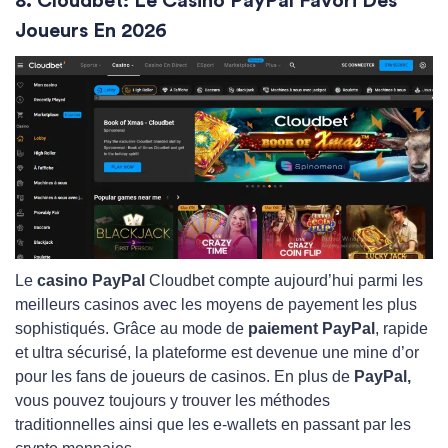
8. Cloudbet: Le Casino PayPal Favori Des
Joueurs En
2026
Le
casino PayPal
Cloudbet compte aujourd’hui parmi les
meilleurs casinos avec les moyens de payement les plus
sophistiqués. Grâce au mode de
paiement PayPal
, rapide
et ultra sécurisé, la plateforme est devenue une mine d’or
pour les fans de joueurs de casinos. En plus de
PayPal,
vous pouvez toujours y trouver les méthodes
traditionnelles ainsi que les e-wallets en passant par les