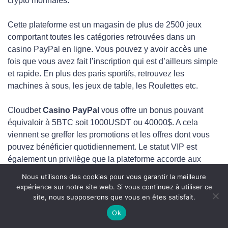
crypto monnaies.
Cette plateforme est un magasin de plus de 2500 jeux
comportant toutes les catégories retrouvées dans un
casino PayPal en ligne. Vous pouvez y avoir accès une
fois que vous avez fait l’inscription qui est d’ailleurs simple
et rapide. En plus des paris sportifs, retrouvez les
machines à sous, les jeux de table, les Roulettes etc.
Cloudbet
Casino PayPal
vous offre un bonus pouvant
équivaloir à 5BTC soit 1000USDT ou 40000$. A cela
viennent se greffer les promotions et les offres dont vous
pouvez bénéficier quotidiennement. Le statut VIP est
également un privilège que la plateforme accorde aux
joueurs les plus fidèles.
Nous utilisons des cookies pour vous garantir la meilleure
expérience sur notre site web. Si vous continuez à utiliser ce
Cloudbet est un site qui a mis en avant la protection de ses
site, nous supposerons que vous en êtes satisfait.
joueurs et de ses données en obtenant une
licence
Ok
Curaçao
qui le met hors de portée de certaines