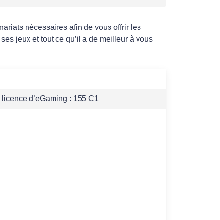
ariats nécessaires afin de vous offrir les
es jeux et tout ce qu’il a de meilleur à vous
 licence d’eGaming : 155 C1