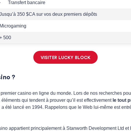
· Transfert bancaire
Jusqu’à 350 $CA sur vos deux premiers dépôts
Microgaming
+ 500
VISITER LUCKY BLOCK
ino ?
out premier casino en ligne du monde. Lors de nos recherches pour
éléments qui tendent à prouver qu’il est effectivement
le tout 
 il a été lancé en 1994. Rappelons que le Web lui-même est entr
ino appartient principalement à Stanworth Development Ltd et 