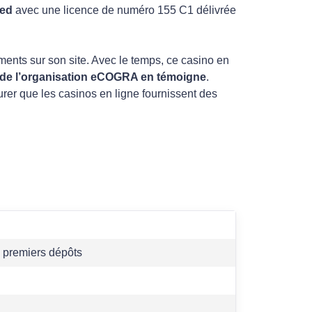
ted
avec une licence de numéro 155 C1 délivrée
ents sur son site. Avec le temps, ce casino en
 de l’organisation eCOGRA en témoigne
.
er que les casinos en ligne fournissent des
 premiers dépôts