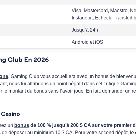
Visa, Mastercard, Maestro, Net
Instadebit, Echeck, Transfert 
Jusqu’à 24h
Android et iOS
ng Club En 2026
igne
, Gaming Club vous accueillera avec un bonus de bienvenu
nt, nous lui attribuons un point négatif dans cet critique Gam
er le montant du bonus sans l’avoir joué. En fait, demander un re
 Casino
drez un
bonus
de 100 % jusqu’à 200 $ CA sur votre premier 
puis de déposer au minimum 10 $ CA. Pour votre second dépôt, le