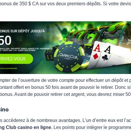
 bonus de 350 $ CA sur vos deux premiers dépôts. Si votre devise
pter de l’ouverture de votre compte pour effectuer un dépôt et p
ontant offert en bonus 50 fois avant de pouvoir le retirer. Donc
onus. Avant de pouvoir retirer cet argent, vous devrez miser 
ino
ous accèderez à de nombreux avantages. L’un d’entre eux est l’acc
g Club casino en ligne
. Les points pour intégrer le program