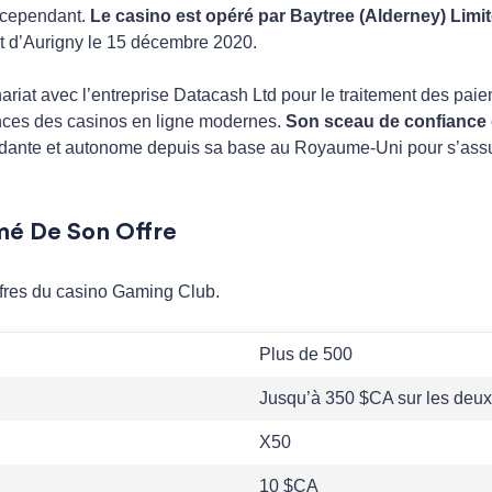
e cependant.
Le casino est opéré par Baytree (Alderney) Limi
t d’Aurigny le 15 décembre 2020.
iat avec l’entreprise Datacash Ltd pour le traitement des paiem
nces des casinos en ligne modernes.
Son sceau de confiance
ndante et autonome depuis sa base au Royaume-Uni pour s’assur
mé De Son Offre
ffres du casino Gaming Club.
Plus de 500
Jusqu’à 350 $CA sur les deux
X50
10 $CA