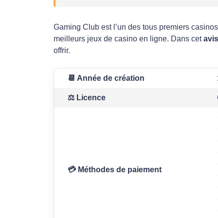
Gaming Club est l’un des tous premiers casinos en
meilleurs jeux de casino en ligne. Dans cet
avis
offrir.
📆
Année de création
⚖️
Licence
💳
Méthodes de paiement