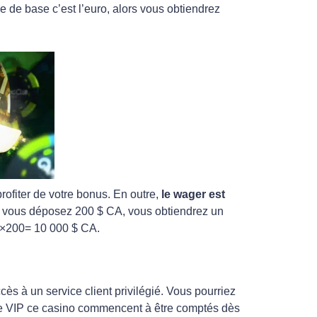
 de base c’est l’euro, alors vous obtiendrez
rofiter de votre bonus. En outre,
le wager est
 si vous déposez 200 $ CA, vous obtiendrez un
50×200= 10 000 $ CA.
ès à un service client privilégié. Vous pourriez
me VIP ce casino commencent à être comptés dès