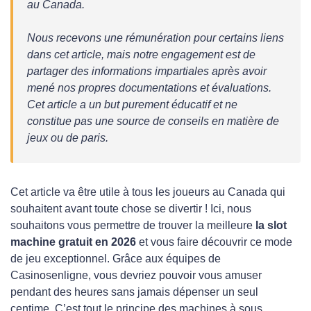
au Canada.
Nous recevons une rémunération pour certains liens
dans cet article, mais notre engagement est de
partager des informations impartiales après avoir
mené nos propres documentations et évaluations.
Cet article a un but purement éducatif et ne
constitue pas une source de conseils en matière de
jeux ou de paris.
Cet article va être utile à tous les joueurs au Canada qui
souhaitent avant toute chose se divertir ! Ici, nous
souhaitons vous permettre de trouver la meilleure
la slot
machine gratuit en 2026
et vous faire découvrir ce mode
de jeu exceptionnel. Grâce aux équipes de
Casinosenligne, vous devriez pouvoir vous amuser
pendant des heures sans jamais dépenser un seul
centime. C’est tout le principe des machines à sous