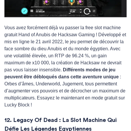
Vous avez forcément déjà vu passer la free slot machine
gratuit Hand of Anubis de Hacksaw Gaming ! Développé et
mis en ligne le 21 avril 2022, le jeu permet de découvrir la
face sombre du dieu Anubis et du monde égyptien. Avec
une volatilité élevée, un RTP de 96.24 %, un gain
maximum de x10 000, la création de Hacksaw ne devrait
pas vous laisser insensible.
Différents modes de jeu
peuvent être débloqués dans cette aventure unique
:
Orbes d’âmes, Underworld, Jugement, tous permettent
d’augmenter vos pouvoirs et de décrocher un maximum de
multiplicateurs. Essayez le maintenant en mode gratuit sur
Lucky Block !
12. Legacy Of Dead : La Slot Machine Qui
Défie Les Légendes Egyptiennes