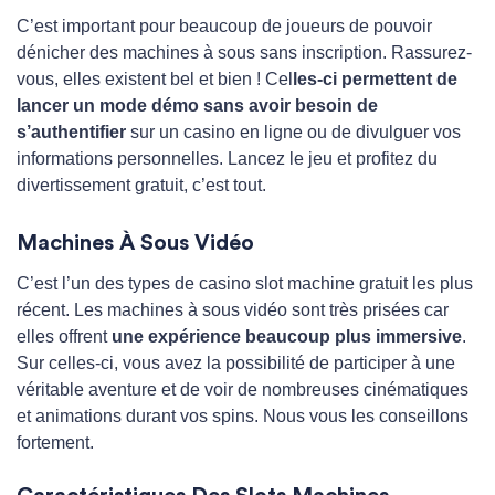
C’est important pour beaucoup de joueurs de pouvoir
dénicher des machines à sous sans inscription. Rassurez-
vous, elles existent bel et bien ! Cel
les-ci permettent de
lancer un mode démo sans avoir besoin de
s’authentifier
sur un casino en ligne ou de divulguer vos
informations personnelles. Lancez le jeu et profitez du
divertissement gratuit, c’est tout.
Machines À Sous Vidéo
C’est l’un des types de casino slot machine gratuit les plus
récent. Les machines à sous vidéo sont très prisées car
elles offrent
une expérience beaucoup plus immersive
.
Sur celles-ci, vous avez la possibilité de participer à une
véritable aventure et de voir de nombreuses cinématiques
et animations durant vos spins. Nous vous les conseillons
fortement.