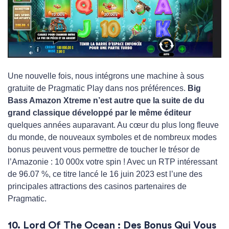
Une nouvelle fois, nous intégrons une machine à sous
gratuite de Pragmatic Play dans nos préférences.
Big
Bass Amazon Xtreme n’est autre que la suite de du
grand classique développé par le même éditeur
quelques années auparavant. Au cœur du plus long fleuve
du monde, de nouveaux symboles et de nombreux modes
bonus peuvent vous permettre de toucher le trésor de
l’Amazonie : 10 000x votre spin ! Avec un RTP intéressant
de 96.07 %, ce titre lancé le 16 juin 2023 est l’une des
principales attractions des casinos partenaires de
Pragmatic.
10. Lord Of The Ocean : Des Bonus Qui Vous