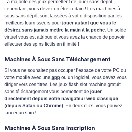
La majorité des jeux permettent de jouer sans dépôt,
cependant, vous devez en être certain ! Les machines à
sous sans dépôt sont laissées à votre disposition par les
meilleurs fournisseurs pour
jouer autant que vous le
désirez sans jamais mettre la main à la poche
. Un solde
virtuel vous est attribué et vous avez la chance de pouvoir
effectuer des spins fictifs en illimité !
Machines À Sous Sans Téléchargement
Si vous ne souhaitez pas occuper l’espace de votre PC ou
votre mobile avec une
app
ou un logiciel, vous devez vous
diriger vers ces titres. Les jeux flash slot machine gratuit
sans téléchargement vous permettent de
jouer
directement depuis votre navigateur web classique
(depuis Safari ou Chrome).
En deux clics, vous pouvez
lancer un spin !
Machines À Sous Sans Inscription