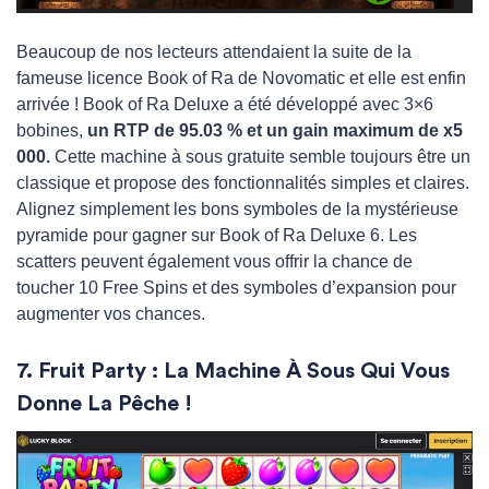
Beaucoup de nos lecteurs attendaient la suite de la
fameuse licence Book of Ra de Novomatic et elle est enfin
arrivée ! Book of Ra Deluxe a été développé avec 3×6
bobines,
un RTP de 95.03 % et un gain maximum de x5
000.
Cette machine à sous gratuite semble toujours être un
classique et propose des fonctionnalités simples et claires.
Alignez simplement les bons symboles de la mystérieuse
pyramide pour gagner sur Book of Ra Deluxe 6. Les
scatters peuvent également vous offrir la chance de
toucher 10 Free Spins et des symboles d’expansion pour
augmenter vos chances.
7. Fruit Party : La Machine À Sous Qui Vous
Donne La Pêche !