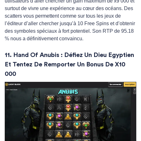
utilisateurs d’aller chercher un gain maximum de x9 000 et
surtout de vivre une expérience au cœur des océans. Des
scatters vous permettent comme sur tous les jeux de
l’éditeur d’aller chercher jusqu’à 10 Free Spins et d’obtenir
des symboles spéciaux à fort potentiel. Son RTP de 95.18
% nous a définitivement convaincu.
11. Hand Of Anubis : Défiez Un Dieu Egyptien
Et Tentez De Remporter Un Bonus De X10
000