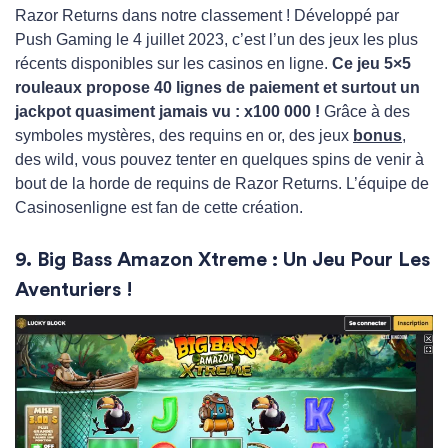
Razor Returns dans notre classement ! Développé par
Push Gaming le 4 juillet 2023, c’est l’un des jeux les plus
récents disponibles sur les casinos en ligne.
Ce jeu 5×5
rouleaux propose 40 lignes de paiement et surtout un
jackpot quasiment jamais vu : x100 000 !
Grâce à des
symboles mystères, des requins en or, des jeux
bonus
,
des wild, vous pouvez tenter en quelques spins de venir à
bout de la horde de requins de Razor Returns. L’équipe de
Casinosenligne est fan de cette création.
9. Big Bass Amazon Xtreme : Un Jeu Pour Les
Aventuriers !