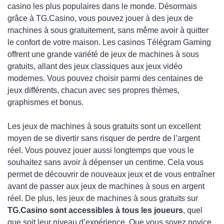
casino les plus populaires dans le monde. Désormais
grâce à TG.Casino, vous pouvez jouer à des jeux de
machines à sous gratuitement, sans même avoir à quitter
le confort de votre maison. Les casinos Télégram Gaming
offrent une grande variété de jeux de machines à sous
gratuits, allant des jeux classiques aux jeux vidéo
modernes. Vous pouvez choisir parmi des centaines de
jeux différents, chacun avec ses propres thèmes,
graphismes et bonus.
Les jeux de machines à sous gratuits sont un excellent
moyen de se divertir sans risquer de perdre de l’argent
réel. Vous pouvez jouer aussi longtemps que vous le
souhaitez sans avoir à dépenser un centime. Cela vous
permet de découvrir de nouveaux jeux et de vous entraîner
avant de passer aux jeux de machines à sous en argent
réel. De plus, les jeux de machines à sous gratuits sur
TG.Casino sont accessibles à tous les joueurs
, quel
que soit leur niveau d’expérience. Que vous soyez novice