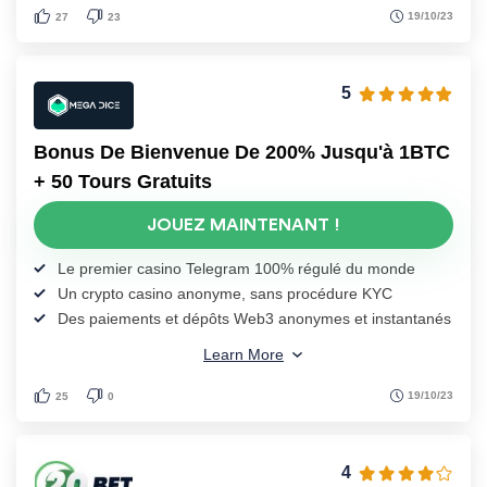
19/10/23
27
23
5
Bonus De Bienvenue De 200% Jusqu'à 1BTC
+ 50 Tours Gratuits
JOUEZ MAINTENANT !
Le premier casino Telegram 100% régulé du monde
Un crypto casino anonyme, sans procédure KYC
Des paiements et dépôts Web3 anonymes et instantanés
Learn More
19/10/23
25
0
4