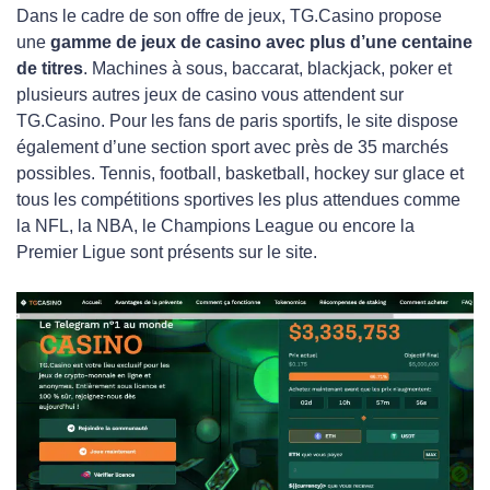
Dans le cadre de son offre de jeux, TG.Casino propose
une
gamme de jeux de casino avec plus d’une centaine
de titres
. Machines à sous, baccarat, blackjack, poker et
plusieurs autres jeux de casino vous attendent sur
TG.Casino. Pour les fans de paris sportifs, le site dispose
également d’une section sport avec près de 35 marchés
possibles. Tennis, football, basketball, hockey sur glace et
tous les compétitions sportives les plus attendues comme
la NFL, la NBA, le Champions League ou encore la
Premier Ligue sont présents sur le site.