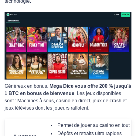
technologie.
Généreux en bonus,
Mega Dice vous offre 200 % jusqu’à
1 BTC en bonus de bienvenue
. Les jeux disponibles
sont : Machines à sous, casino en direct, jeux de crash et
jeux télévisés dont les joueurs raffolent.
Permet de jouer au casino en tout 
Dépôts et retraits ultra rapides