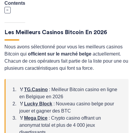
Contents
Les Meilleurs Casinos Bitcoin En 2026
Nous avons sélectionné pour vous les meilleurs casinos
Bitcoin qui
officient sur le marché belge
actuellement.
Chacun de ces opérateurs fait partie de la liste pour une ou
plusieurs caractéristiques qui font sa force.
🏅
TG.Casino
: Meilleur Bitcoin casino en ligne
en Belgique en 2026
🏅
Lucky Block
: Nouveau casino belge pour
jouer et gagner des BTC
🏅
Mega Dice
: Crypto casino offrant un
anonymat total et plus de 4 000 jeux
divertissants