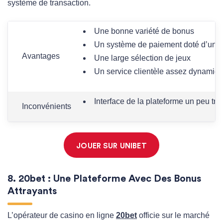
système de transaction.
Une bonne variété de bonus
Un système de paiement doté d’un b
Avantages
Une large sélection de jeux
Un service clientèle assez dynamiq
Interface de la plateforme un peu tro
Inconvénients
JOUER SUR UNIBET
8. 20bet : Une Plateforme Avec Des Bonus
Attrayants
L’opérateur de casino en ligne
20bet
officie sur le marché