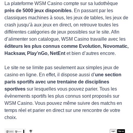
La plateforme WSM Casino compte sur sa ludothèque
près de 5000 jeux disponibles
. En passant par les
classiques machines à sous, les jeux de tables, les jeux de
crash jusqu’à aux jeux en direct, on retrouve toutes les
différentes catégories de jeux possibles sur le site. Afin
d’alimenter son catalogue, WSM Casino travaille avec les
éditeurs les plus connus comme Evolution, Novomatic,
Hacksaw, Play’nGo, NetEnt
et bien d’autres encore.
Le site ne se limite pas seulement aux simples jeux de
casino en ligne. En effet, il dispose aussi d’
une section
paris sportifs avec une trentaine de disciplines
sportives
sur lesquelles vous pouvez parier. Tous les
évènements sportifs les plus connus sont proposés sur
WSM Casino. Vous pouvez même suivre des matchs en
temps réel et parier en direct sur une rencontre de votre
choix.