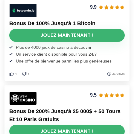
9.9
Bonus De 100% Jusqu'à 1 Bitcoin
JOUEZ MAINTENANT !
Plus de 4000 jeux de casino à découvrir
Un service client disponible pour vous 24/7
Une offre de bienvenue parmi les plus généreuses
31/05/24
1
1
9.5
Bonus De 200% Jusqu'à 25 000$ + 50 Tours
Et 10 Paris Gratuits
JOUEZ MAINTENANT !