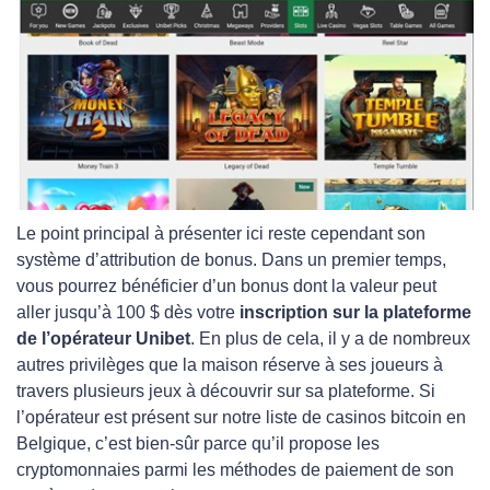
Le point principal à présenter ici reste cependant son
système d’attribution de bonus. Dans un premier temps,
vous pourrez bénéficier d’un bonus dont la valeur peut
aller jusqu’à 100 $ dès votre
inscription sur la plateforme
de l’opérateur Unibet
. En plus de cela, il y a de nombreux
autres privilèges que la maison réserve à ses joueurs à
travers plusieurs jeux à découvrir sur sa plateforme. Si
l’opérateur est présent sur notre liste de casinos bitcoin en
Belgique, c’est bien-sûr parce qu’il propose les
cryptomonnaies parmi les méthodes de paiement de son