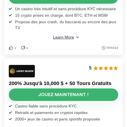
Un casino très intuitif et sans procédure KYC nécessaire
15 crypto prises en charge, dont BTC, ETH et WSM
Propose des jeux crash, du baccarat ou encore des jeux
TV
Learn More
05/04/24
1
0
5
200% Jusqu'à 10,000 $ + 50 Tours Gratuits
JOUEZ MAINTENANT !
Casino fiable sans procédure KYC
Retraits et paiements en cryptos rapides
2000+ jeux de casino et paris sportifs proposée