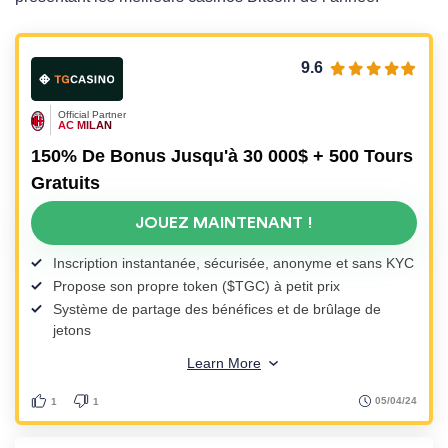
9.6
Official Partner
AC MILAN
150% De Bonus Jusqu'à 30 000$ + 500 Tours
Gratuits
JOUEZ MAINTENANT !
Inscription instantanée, sécurisée, anonyme et sans KYC
Propose son propre token ($TGC) à petit prix
Système de partage des bénéfices et de brûlage de
jetons
Learn More
05/04/24
1
1