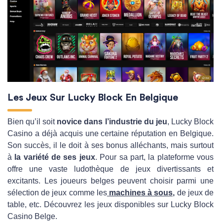
Les Jeux Sur Lucky Block En Belgique
Bien qu’il soit
novice dans l’industrie du jeu
, Lucky Block
Casino a déjà acquis une certaine réputation en Belgique.
Son succès, il le doit à ses bonus alléchants, mais surtout
à
la variété de ses jeux
. Pour sa part, la plateforme vous
offre une vaste ludothèque de jeux divertissants et
excitants. Les joueurs belges peuvent choisir parmi une
sélection de jeux comme les
machines à sous,
de jeux de
table, etc. Découvrez les jeux disponibles sur Lucky Block
Casino Belge.