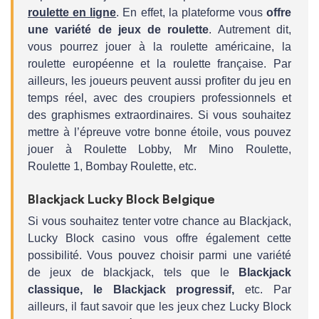
roulette en ligne
. En effet, la plateforme vous
offre
une variété de jeux de roulette
. Autrement dit,
vous pourrez jouer à la roulette américaine, la
roulette européenne et la roulette française. Par
ailleurs, les joueurs peuvent aussi profiter du jeu en
temps réel, avec des croupiers professionnels et
des graphismes extraordinaires. Si vous souhaitez
mettre à l’épreuve votre bonne étoile, vous pouvez
jouer à Roulette Lobby, Mr Mino Roulette,
Roulette 1, Bombay Roulette, etc.
Blackjack Lucky Block Belgique
Si vous souhaitez tenter votre chance au Blackjack,
Lucky Block casino vous offre également cette
possibilité. Vous pouvez choisir parmi une variété
de jeux de blackjack, tels que le
Blackjack
classique, le Blackjack progressif,
etc. Par
ailleurs, il faut savoir que les jeux chez Lucky Block