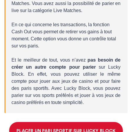
Matches. Vous avez aussi la possibilité de parier en
live sur la catégorie Live Matches.
En ce qui concerne les transactions, la fonction
Cash Out vous permet de retirer vos gains à tout
moment. Cette option vous donne un contrôle total
sur vos paris.
Et le meilleur de tout, vous n’avez
pas besoin de
créer un autre compte pour parier
sur Lucky
Block. En effet, vous pouvez utiliser le même
compte pour jouer aux jeux de casino et pour faire
des paris sportifs. Avec Lucky Block, vous pouvez
parier sur vos sports préférés et jouer à vos jeux de
casino préférés en toute simplicité.
PLACER UN PARI SPORTIF SUR LUCKY BLOCK