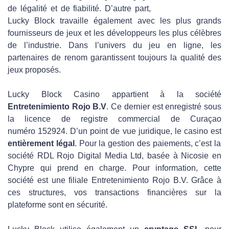
de légalité et de fiabilité. D’autre part,
Lucky Block travaille également avec les plus grands
fournisseurs de jeux et les développeurs les plus célèbres
de l’industrie. Dans l’univers du jeu en ligne, les
partenaires de renom garantissent toujours la qualité des
jeux proposés.
Lucky Block Casino appartient à la société
Entretenimiento Rojo B.V
. Ce dernier est enregistré sous
la licence de registre commercial de Curaçao
numéro 152924. D’un point de vue juridique, le casino est
entièrement légal
. Pour la gestion des paiements, c’est la
société RDL Rojo Digital Media Ltd, basée à Nicosie en
Chypre qui prend en charge. Pour information, cette
société est
une filiale Entretenimiento Rojo B.V. Grâce à
ces structures, vos transactions financières sur la
plateforme sont en sécurité.