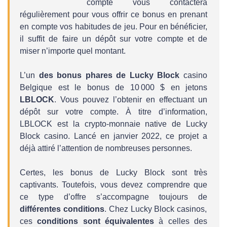
compte vous contactera
régulièrement pour vous offrir ce bonus en prenant
en compte vos habitudes de jeu. Pour en bénéficier,
il suffit de faire un dépôt sur votre compte et de
miser n’importe quel montant.
L’un
des bonus phares de Lucky Block
casino
Belgique est le bonus de 10 000 $ en jetons
LBLOCK
. Vous pouvez l’obtenir en effectuant un
dépôt sur votre compte. À titre d’information,
LBLOCK est la crypto-monnaie native de Lucky
Block casino. Lancé en janvier 2022, ce projet a
déjà attiré l’attention de nombreuses personnes.
Certes, les bonus de Lucky Block sont très
captivants. Toutefois, vous devez comprendre que
ce type d’offre s’accompagne toujours de
différentes conditions
. Chez Lucky Block casinos,
ces
conditions sont équivalentes
à celles des