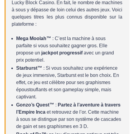
Lucky Block Casino. En fait, le nombre de machines
à sous y dépasse de loin celui des autres jeux. Voici
quelques titres les plus connus disponible sur la
plateforme :
Mega Moolah
™
: C’est la machine à sous
parfaite si vous souhaitez gagner gros. Elle
propose un
jackpot progressif
avec un grand
prix potentiel.
Starburst
™
:
Si vous souhaitez une expérience
de jeux immersive, Starburst est le bon choix. En
effet, ce jeu est célèbre pour ses graphismes
époustouflants et son gameplay simple, mais
captivant.
Gonzo’s Quest
™
:
Partez à l’aventure à travers
l’Empire Inca
et retrouvez de l’or. Cette machine
à sous se distingue par son système de cascades
de gain et ses graphismes en 3 D.