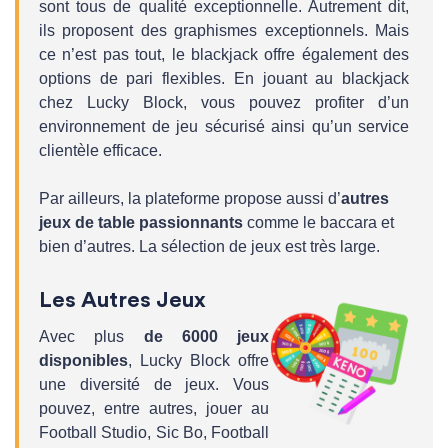
sont tous de qualité exceptionnelle. Autrement dit,
ils proposent des graphismes exceptionnels. Mais
ce n’est pas tout, le blackjack offre également des
options de pari flexibles. En jouant au blackjack
chez Lucky Block, vous pouvez profiter d’un
environnement de jeu sécurisé ainsi qu’un service
clientèle efficace.
Par ailleurs, la plateforme propose aussi d’
autres
jeux de table passionnants
comme le baccara et
bien d’autres. La sélection de jeux est très large.
Les Autres Jeux
Avec plus
de 6000 jeux
disponibles
, Lucky Block offre
une diversité de jeux. Vous
pouvez, entre autres, jouer au
Football Studio, Sic Bo, Football