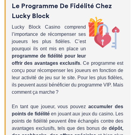
Le Programme De Fidélité Chez
Lucky Block
Lucky Block Casino comprend
l’importance de récompenser ses
joueurs les plus fidèles. C’est
pourquoi ils ont mis en place un
programme de fidélité pour leur
offrir des avantages exclusifs
. Ce programme est
conçu pour récompenser les joueurs en fonction de
leur activité de jeu sur le site. Pour les plus fidèles,
ils peuvent aussi bénéficier du programme VIP. Mais
comment ça marche ?
En tant que joueur, vous pouvez
accumuler des
points de fidélité
en jouant aux jeux du casino. Les
points de fidélité peuvent être échangés contre des
avantages exclusifs, tels que des bonus de
dépôt,