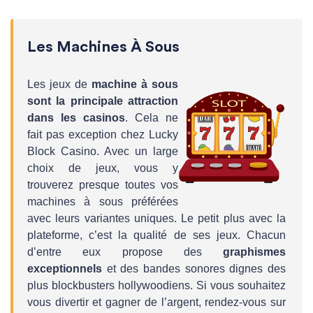
Les Machines À Sous
Les jeux de
machine à sous
sont la principale attraction
dans les casinos
. Cela ne
fait pas exception chez Lucky
Block Casino. Avec un large
choix de jeux, vous y
trouverez presque toutes vos
machines à sous préférées
avec leurs variantes uniques. Le petit plus avec la
plateforme, c’est la qualité de ses jeux. Chacun
d’entre eux propose des
graphismes
exceptionnels
et des bandes sonores dignes des
plus blockbusters hollywoodiens. Si vous souhaitez
vous divertir et gagner de l’argent, rendez-vous sur