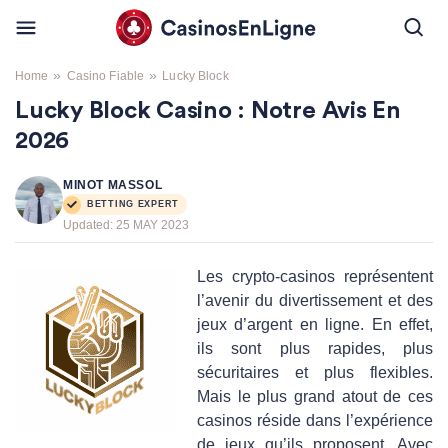
»
»
Home
Casino Fiable
Lucky Block
Lucky Block Casino : Notre Avis En
2026
MINOT MASSOL
BETTING EXPERT
Updated:
25 MAY 2023
Les crypto-casinos représentent
l’avenir du divertissement et des
jeux d’argent en ligne. En effet,
ils sont plus rapides, plus
sécuritaires et plus flexibles.
Mais le plus grand atout de ces
casinos réside dans l’expérience
de jeux qu’ils proposent. Avec