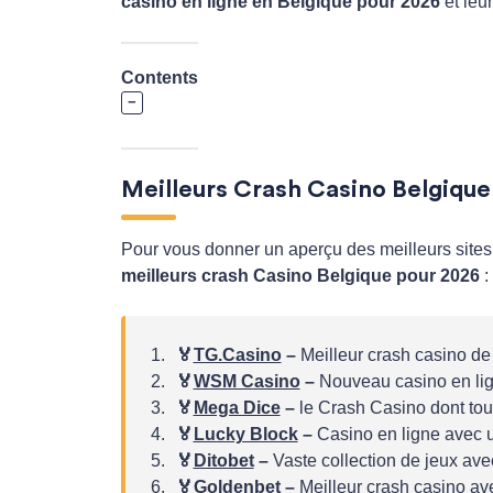
casino en ligne en Belgique pour 2026
et leur
Contents
Meilleurs Crash Casino Belgique 
Pour vous donner un aperçu des meilleurs sites 
meilleurs crash Casino Belgique pour 2026
:
🏅
TG.Casino
–
Meilleur crash casino d
🏅
WSM Casino
–
Nouveau casino en lig
🏅
Mega Dice
–
le Crash Casino dont tou
🏅
Lucky Block
–
Casino en ligne avec 
🏅
Ditobet
–
Vaste collection de jeux ave
🏅
Goldenbet
–
Meilleur crash casino av