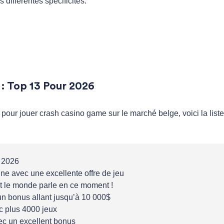
s différentes spécificités.
: Top 13 Pour 2026
pour jouer crash casino game sur le marché belge, voici la list
e 2026
ne avec une excellente offre de jeu
t le monde parle en ce moment !
un bonus allant jusqu’à 10 000$
c plus 4000 jeux
ec un excellent bonus