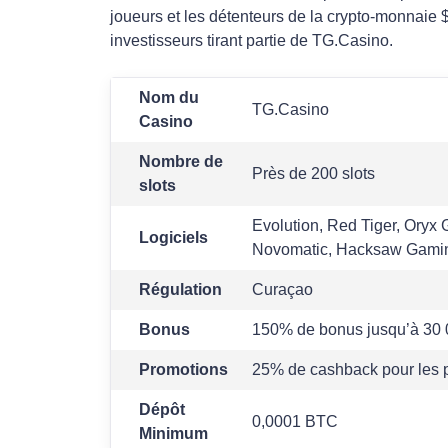
joueurs et les détenteurs de la crypto-monnaie 
investisseurs tirant partie de TG.Casino.
Nom du
TG.Casino
Casino
Nombre de
Près de 200 slots
slots
Evolution, Red Tiger, Oryx
Logiciels
Novomatic, Hacksaw Gamin
Régulation
Curaçao
Bonus
150% de bonus jusqu’à 30 0
Promotions
25% de cashback pour les 
Dépôt
0,0001 BTC
Minimum