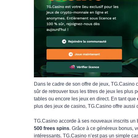
Dans le cadre de son offre de jeux, TG.Casino
sûr de retrouver tous les titres de jeux les plu
tables ou encore les jeux en direct. En tant que
plus des jeux de casino, TG.Casino offre aussi d
TG.Casino accorde à ses nouveaux inscrits un
500 frees spins
. Grâce à ce généreux bonus, vo
intéressants. TG.Casino n’est pas un simple ca