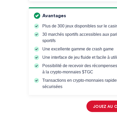
Avantages
Plus de 300 jeux disponibles sur le casi
30 marchés sportifs accessibles aux par
sportifs
Une excellente gamme de crash game
Une interface de jeu fluide et facile à util
Possibilité de recevoir des récompense
à la crypto-monnaies $TGC
Transactions en crypto-monnaies rapide
sécurisées
JOUEZ AU 