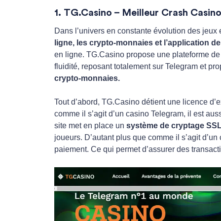
1. TG.Casino – Meilleur Crash Casino
Dans l’univers en constante évolution des jeux
ligne, les crypto-monnaies et l’application 
en ligne. TG.Casino propose une plateforme de 
fluidité, reposant totalement sur Telegram et p
crypto-monnaies.
Tout d’abord, TG.Casino détient une licence d’ex
comme il s’agit d’un casino Telegram, il est auss
site met en place un
système de cryptage SS
joueurs. D’autant plus que comme il s’agit d’u
paiement. Ce qui permet d’assurer des transacti