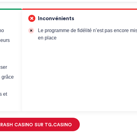
Inconvénients
no
Le programme de fidélité n’est pas encore mi
en place
ieurs
iser
s grâce
s et
CRASH CASINO SUR TG.CASINO