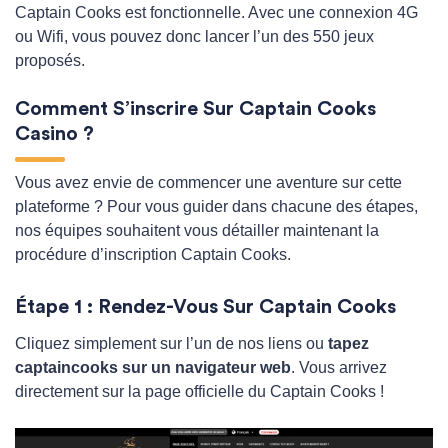
Captain Cooks est fonctionnelle. Avec une connexion 4G
ou Wifi, vous pouvez donc lancer l’un des 550 jeux
proposés.
Comment S’inscrire Sur Captain Cooks
Casino ?
Vous avez envie de commencer une aventure sur cette
plateforme ? Pour vous guider dans chacune des étapes,
nos équipes souhaitent vous détailler maintenant la
procédure d’inscription Captain Cooks.
Étape 1 : Rendez-Vous Sur Captain Cooks
Cliquez simplement sur l’un de nos liens ou
tapez
captaincooks sur un navigateur
web
. Vous arrivez
directement sur la page officielle du Captain Cooks !