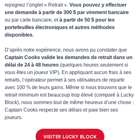
rejoignez l’onglet « Retrait ».
Vous pouvez y effectuer
une demande à partir de 300 $ par virement bancaire
ou par carte bancaire, et
à partir de 50 $ pour les
portefeuilles électroniques et autres méthodes
disponibles
.
D’après notre expérience, nous avons pu constater que
Captain Cooks valide les demandes de retrait dans un
délai de 24 à 48 heures
(quelques heures seulement si
vous êtes un joueur VIP). En appliquant aucun frais à ses
retraits, l’opérateur permet à ses utilisateurs de repartir
avec 100 % de leurs gains. Même si nous trouvons que le
retrait minimum est beaucoup trop élevé (comparé à Lucky
Block), nous sommes tout de même heureux d’une chose :
Captain Cooks respecte ses délais et paie bien ses
joueurs.
VISITER LUCKY BLOCK