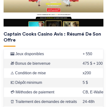
Captain Cooks Casino Avis : Résumé De Son
Offre
🎰 Jeux disponibles
+ 550
🎁 Bonus de bienvenue
475 $ + 100 F
⚠️ Condition de mise
x200
💶 Dépôt minimum
5 $
💳 Méthodes de paiement
CB, E-Wallets
⏰ Traitement des demandes de retraits
24-48h