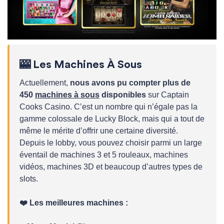
🎰
Les Machines À Sous
Actuellement,
nous avons pu compter plus de
450
machines à sous
disponibles
sur Captain
Cooks Casino. C’est un nombre qui n’égale pas la
gamme colossale de Lucky Block, mais qui a tout de
même le mérite d’offrir une certaine diversité.
Depuis le lobby, vous pouvez choisir parmi un large
éventail de machines 3 et 5 rouleaux, machines
vidéos, machines 3D et beaucoup d’autres types de
slots.
❤️
Les meilleures machines :