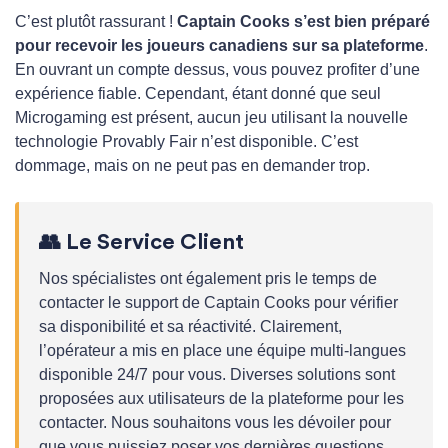
C’est plutôt rassurant !
Captain Cooks s’est bien préparé
pour recevoir les joueurs canadiens sur sa plateforme
.
En ouvrant un compte dessus, vous pouvez profiter d’une
expérience fiable. Cependant, étant donné que seul
Microgaming est présent, aucun jeu utilisant la nouvelle
technologie Provably Fair n’est disponible. C’est
dommage, mais on ne peut pas en demander trop.
👥
Le Service Client
Nos spécialistes ont également pris le temps de
contacter le support de Captain Cooks pour vérifier
sa disponibilité et sa réactivité. Clairement,
l’opérateur a mis en place une équipe multi-langues
disponible 24/7 pour vous. Diverses solutions sont
proposées aux utilisateurs de la plateforme pour les
contacter. Nous souhaitons vous les dévoiler pour
que vous puissiez poser vos dernières questions