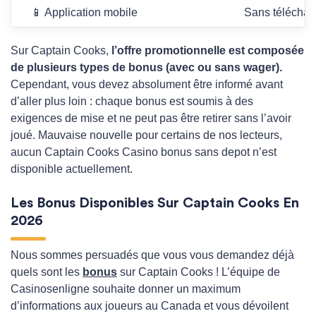
📱 Application mobile
Sans télécha
Sur Captain Cooks,
l’offre promotionnelle est composée
de plusieurs types de bonus (avec ou sans wager).
Cependant, vous devez absolument être informé avant
d’aller plus loin : chaque bonus est soumis à des
exigences de mise et ne peut pas être retirer sans l’avoir
joué. Mauvaise nouvelle pour certains de nos lecteurs,
aucun Captain Cooks Casino bonus sans depot n’est
disponible actuellement.
Les Bonus Disponibles Sur Captain Cooks En
2026
Nous sommes persuadés que vous vous demandez déjà
quels sont les
bonus
sur Captain Cooks ! L’équipe de
Casinosenligne souhaite donner un maximum
d’informations aux joueurs au Canada et vous dévoilent