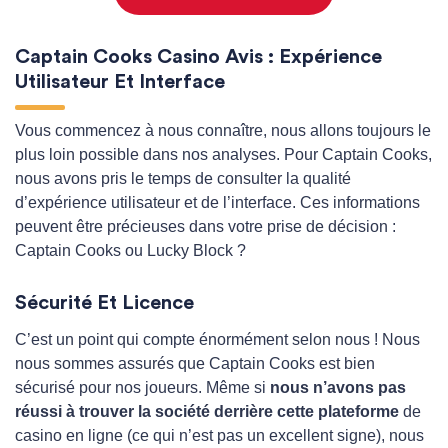
Captain Cooks Casino Avis : Expérience
Utilisateur Et Interface
Vous commencez à nous connaître, nous allons toujours le
plus loin possible dans nos analyses. Pour Captain Cooks,
nous avons pris le temps de consulter la qualité
d’expérience utilisateur et de l’interface. Ces informations
peuvent être précieuses dans votre prise de décision :
Captain Cooks ou Lucky Block ?
Sécurité Et Licence
C’est un point qui compte énormément selon nous ! Nous
nous sommes assurés que Captain Cooks est bien
sécurisé pour nos joueurs. Même si
nous n’avons pas
réussi à trouver la société derrière cette plateforme
de
casino en ligne (ce qui n’est pas un excellent signe), nous