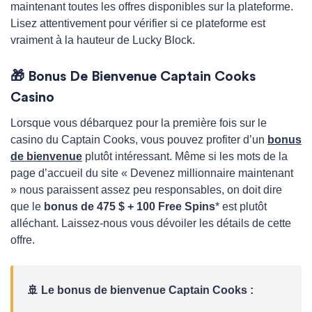
maintenant toutes les offres disponibles sur la plateforme.
Lisez attentivement pour vérifier si ce plateforme est
vraiment à la hauteur de Lucky Block.
🎁
Bonus De Bienvenue Captain Cooks
Casino
Lorsque vous débarquez pour la première fois sur le
casino du Captain Cooks, vous pouvez profiter d’un
bonus
de bienvenue
plutôt intéressant. Même si les mots de la
page d’accueil du site « Devenez millionnaire maintenant
» nous paraissent assez peu responsables, on doit dire
que le
bonus de 475 $ + 100 Free Spins
* est plutôt
alléchant. Laissez-nous vous dévoiler les détails de cette
offre.
🚢
Le bonus de bienvenue Captain Cooks :