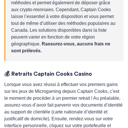
méthodes et permet également de déposer grâce
aux crypto-monnaies. Cependant, Captain Cooks
laisse l’essentiel à votre disposition et vous permet
tout de même d’utiliser des méthodes populaires au
Canada. Les solutions disponibles dans la liste
peuvent varier en fonction de votre région
géographique.
Rassurez-vous, aucuns frais ne
sont prélevés.
💰
Retraits Captain Cooks Casino
Lorsque vous avez réussi à effectuer vos premiers gains
sur les jeux de Microgaming depuis Captain Cooks, c’est
le moment de procéder à un premier retrait ! Au préalable,
assurez-vous d’avoir fait parvenir vos documents d’identité
au support de clientèle (carte nationale d’identité et
justificatif de domicile). Ensuite, rendez-vous sur votre
interface personnelle, cliquez sur votre portefeuille et