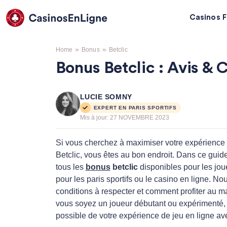
Casinos F
»
»
Home
Bonus
Betclic
Bonus Betclic : Avis & 
LUCIE SOMNY
EXPERT EN PARIS SPORTIFS
Mis à jour:
27 NOVEMBRE 2023
Si vous cherchez à maximiser votre expérience 
Betclic, vous êtes au bon endroit. Dans ce gui
tous les
bonus
betclic
disponibles pour les jou
pour les paris sportifs ou le casino en ligne. N
conditions à respecter et comment profiter au 
vous soyez un joueur débutant ou expérimenté, 
possible de votre expérience de jeu en ligne ave