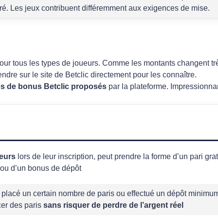
iré. Les jeux contribuent différemment aux exigences de mise.
our tous les types de joueurs. Comme les montants changent tr
dre sur le site de Betclic directement pour les connaître.
es de bonus Betclic proposés
par la plateforme. Impressionnan
teurs
lors de leur inscription, peut prendre la forme d’un pari grat
ou d’un bonus de dépôt
nt placé un certain nombre de paris ou effectué un dépôt minimu
cer des paris
sans risquer de perdre de l’argent réel