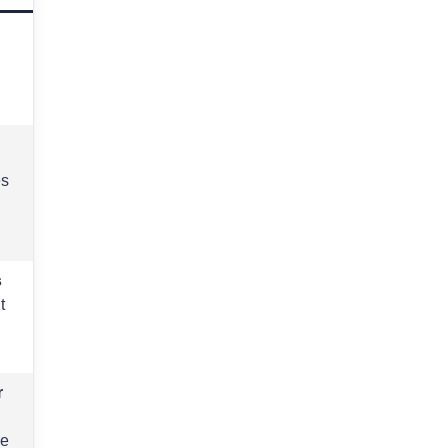
es
s
t
r
re