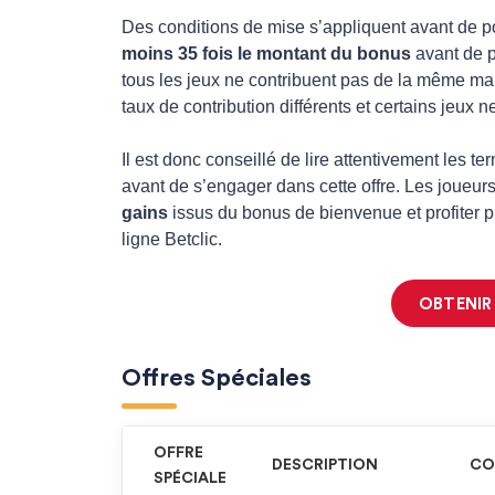
Des conditions de mise s’appliquent avant de po
moins 35 fois le montant du bonus
avant de po
tous les jeux ne contribuent pas de la même man
taux de contribution différents et certains jeux 
Il est donc conseillé de lire attentivement les 
avant de s’engager dans cette offre. Les joueur
gains
issus du bonus de bienvenue et profiter p
ligne Betclic.
OBTENIR
Offres Spéciales
OFFRE
DESCRIPTION
CO
SPÉCIALE