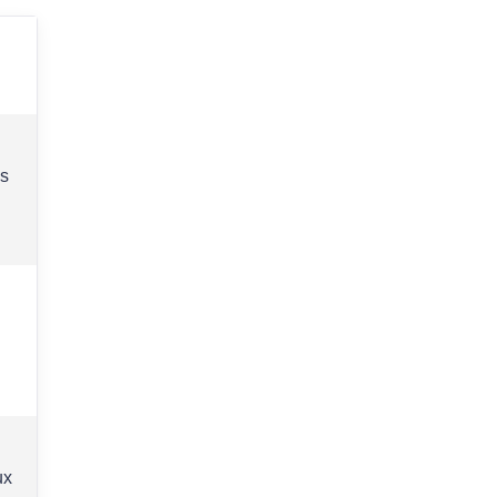
es
ux