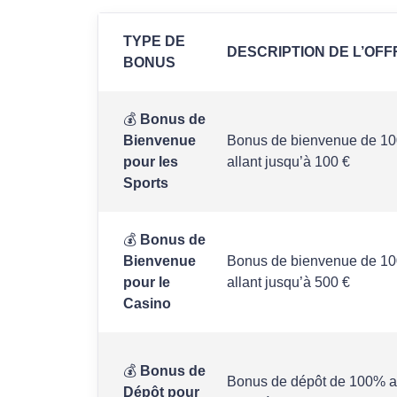
TYPE DE
DESCRIPTION DE L’OFF
BONUS
💰
Bonus de
Bienvenue
Bonus de bienvenue de 1
pour les
allant jusqu’à 100 €
Sports
💰
Bonus de
Bienvenue
Bonus de bienvenue de 1
pour le
allant jusqu’à 500 €
Casino
💰
Bonus de
Bonus de dépôt de 100% al
Dépôt pour