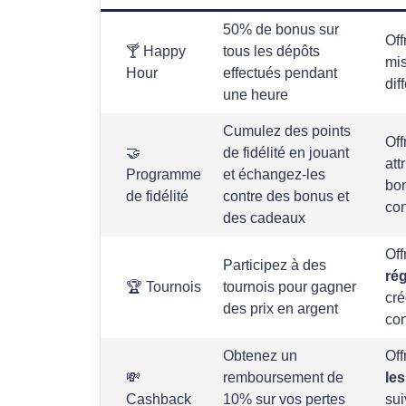
50% de bonus sur
Off
🍸 Happy
tous les dépôts
mis
Hour
effectués pendant
dif
une heure
Cumulez des points
Off
🤝
de fidélité en jouant
att
Programme
et échangez-les
bon
de fidélité
contre des bonus et
con
des cadeaux
Off
Participez à des
ré
🏆 Tournois
tournois pour gagner
cré
des prix en argent
con
Obtenez un
Off
💸
remboursement de
les
Cashback
10% sur vos pertes
sui