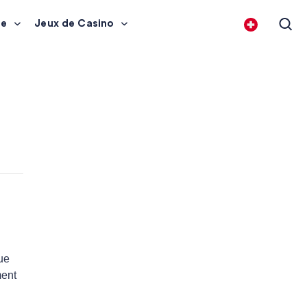
ne
Jeux de Casino
ue
ment