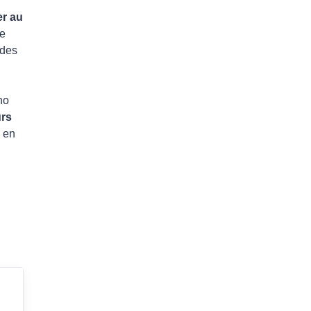
r au
ue
 des
no
urs
o en