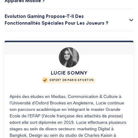
Appareil Mobile ?
Evolution Gaming Propose-T-Il Des
Fonctionnalités Spéciales Pour Les Joueurs ?
LUCIE SOMNY
EXPERT EN PARIS SPORTIFS
Après des études en Medias, Communication & Culture à
l'Université d'Oxford Brookes en Angleterre, Lucie continue
son parcours académique en intégrant le master Grande
Ecole de l'EFAP (l'école française des attachés de presse)
edont elle sort diplomée en 2019. Lucie effectuera plusieurs
stages au sein de divers secteurs: marketing Digital à
Bangkok, Design au sein du studio de Charles Kaisin à