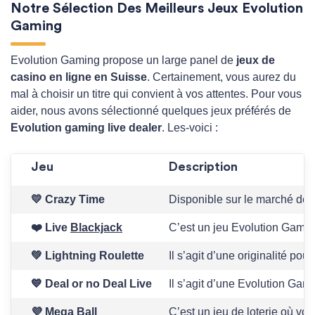
Notre Sélection Des Meilleurs Jeux Evolution
Gaming
Evolution Gaming propose un large panel de
jeux de
casino en ligne en Suisse
. Certainement, vous aurez du
mal à choisir un titre qui convient à vos attentes. Pour vous
aider, nous avons sélectionné quelques jeux préférés de
Evolution gaming live dealer
. Les-voici :
Jeu
Description
💛 Crazy Time
Disponible sur le marché depu
❤️ Live
Blackjack
C’est un jeu Evolution Gaming
💚 Lightning Roulette
Il s’agit d’une originalité po
💙 Deal or no Deal Live
Il s’agit d’une Evolution Gam
💜 Mega Ball
C’est un jeu de loterie où vou