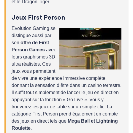
et le Dragon Tiger.
Jeux First Person
Evolution Gaming se
distingue aussi par
son
offre de First
Person Games
avec
leurs graphismes 3D
ultra réalistes. Ces
jeux vous permettent
de vivre une expérience immersive complète,
donnant la sensation d’être dans un casino terrestre.
Il suffit tout simplement de lancer le jeu en direct en
appuyant sur la fonction « Go Live ». Vous y
trouverez les jeux de table sur un simple clic. La
catégorie First Person prend également en compte
des jeux en direct tels que
Mega Ball et Lightning
Roulette
.