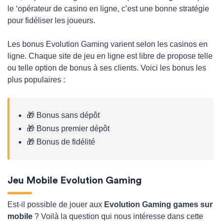
le ‘opérateur de casino en ligne, c’est une bonne stratégie
pour fidéliser les joueurs.
Les bonus Evolution Gaming varient selon les casinos en
ligne. Chaque site de jeu en ligne est libre de propose telle
ou telle option de bonus à ses clients. Voici les bonus les
plus populaires :
🎁 Bonus sans dépôt
🎁 Bonus premier dépôt
🎁 Bonus de fidélité
Jeu Mobile Evolution Gaming
Est-il possible de jouer aux
Evolution Gaming games sur
mobile
? Voilà la question qui nous intéresse dans cette