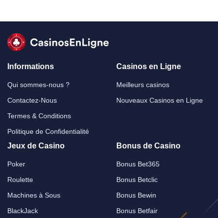
Informations
Casinos en Ligne
Qui sommes-nous ?
Meilleurs casinos
Contactez-Nous
Nouveaux Casinos en Ligne
Termes & Conditions
Politique de Confidentialité
Jeux de Casino
Bonus de Casino
Poker
Bonus Bet365
Roulette
Bonus Betclic
Machines à Sous
Bonus Bewin
BlackJack
Bonus Betfair