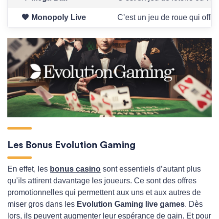
🧡 Monopoly Live
C’est un jeu de roue qui offr
Les Bonus Evolution Gaming
En effet, les
bonus casino
sont essentiels d’autant plus
qu’ils attirent davantage les joueurs. Ce sont des offres
promotionnelles qui permettent aux uns et aux autres de
miser gros dans les
Evolution Gaming live games
. Dès
lors, ils peuvent augmenter leur espérance de gain. Et pour