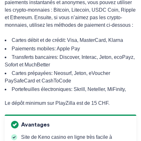
paiements instantanés et anonymes, vous pouvez utiliser
les crypto-monnaies : Bitcoin, Litecoin, USDC Coin, Ripple
et Ethereum. Ensuite, si vous n’aimez pas les crypto-
monnaies, utilisez les méthodes de paiement ci-dessous :
Cartes débit et de crédit: Visa, MasterCard, Klarna
Paiements mobiles: Apple Pay
Transferts bancaires: Discover, Interac, Jeton, ecoPayz,
Sofort et MuchBetter
Cartes prépayées: Neosurf, Jeton, eVoucher
PaySafeCard et CashToCode
Portefeuilles électroniques: Skrill, Neteller, MiFinity,
Le dépôt minimum sur PlayZilla est de 15 CHF.
Avantages
Site de Keno casino en ligne très facile à