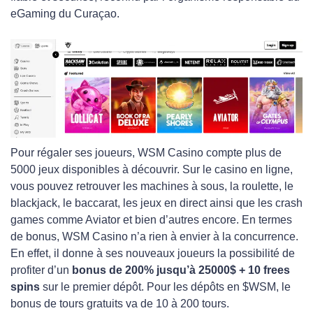
eGaming du Curaçao.
Pour régaler ses joueurs, WSM Casino compte plus de
5000 jeux disponibles à découvrir. Sur le casino en ligne,
vous pouvez retrouver les machines à sous, la roulette, le
blackjack, le baccarat, les jeux en direct ainsi que les crash
games comme Aviator et bien d’autres encore. En termes
de bonus, WSM Casino n’a rien à envier à la concurrence.
En effet, il donne à ses nouveaux joueurs la possibilité de
profiter d’un
bonus de 200% jusqu’à 25000$ + 10 frees
spins
sur le premier dépôt. Pour les dépôts en $WSM, le
bonus de tours gratuits va de 10 à 200 tours.