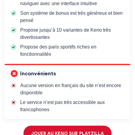
naviguer avec une interface intuitive
Son système de bonus est très généreux et bien
pensé
Propose jusqu’à 10 variantes de Keno très
divertissantes
Propose des paris sportifs riches en
fonctionnalités
Inconvénients
Aucune version en français du site n’est encore
disponible
Le service n’est pas très accessible aux
francophones
JOUER AU KENO SUR PLAYZILLA