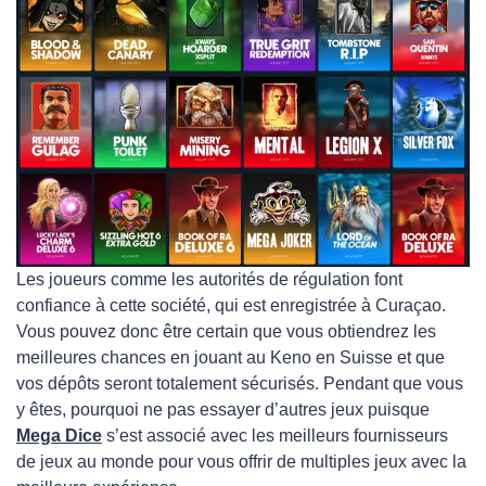
Les joueurs comme les autorités de régulation font
confiance à cette société, qui est enregistrée à Curaçao.
Vous pouvez donc être certain que vous obtiendrez les
meilleures chances en jouant au Keno en Suisse et que
vos dépôts seront totalement sécurisés. Pendant que vous
y êtes, pourquoi ne pas essayer d’autres jeux puisque
Mega Dice
s’est associé avec les meilleurs fournisseurs
de jeux au monde pour vous offrir de multiples jeux avec la