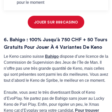
pour le moment
JOUER SUR 888CASINO
6. Bahigo : 100% Jusqu’à 750 CHF + 50 Tours
Gratuits Pour Jouer À 4 Variantes De Keno
Le Keno casino suisse
Bahigo
dispose d’une licence de la
Commission de Supervision des Jeux de l’île de Man. Il
n’offre pas une très grande quantité de Keno, mais celles
qui sont présentes sont parmi les dix meilleures. Vous avez
tout d’abord le Keno de Spribe, le meilleur en ce moment.
Ensuite, vous avez le très divertissant Book of Keno
d’EvoPlay. Ne partez pas de Bahigo sans jouer au Lucky
Keno de Pari Play. Enfin, pour rigoler un peu, le Xmas
Keno cat d’Evoplay sera votre candidat.
Pour trouver