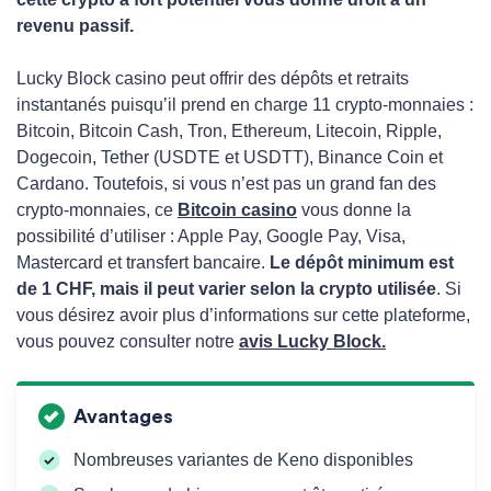
revenu passif.
Lucky Block casino peut offrir des dépôts et retraits
instantanés puisqu’il prend en charge 11 crypto-monnaies :
Bitcoin, Bitcoin Cash, Tron, Ethereum, Litecoin, Ripple,
Dogecoin, Tether (USDTE et USDTT), Binance Coin et
Cardano. Toutefois, si vous n’est pas un grand fan des
crypto-monnaies, ce
Bitcoin casino
vous donne la
possibilité d’utiliser : Apple Pay, Google Pay, Visa,
Mastercard et transfert bancaire.
Le dépôt minimum est
de 1 CHF, mais il peut varier selon la crypto utilisée
. Si
vous désirez avoir plus d’informations sur cette plateforme,
vous pouvez consulter notre
avis Lucky Block.
Avantages
Nombreuses variantes de Keno disponibles