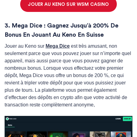
JOUER AU KENO SUR WSM CASINO
3. Mega Dice : Gagnez Jusqu’à 200% De
Bonus En Jouant Au Keno En Suisse
Jouer au Keno sur
Mega Dice
est très amusant, non
seulement parce que vous pouvez jouer sur n’importe quel
appareil, mais aussi parce que vous pouvez gagner de
nombreux bonus. Lorsque vous effectuez votre premier
dépôt, Mega Dice vous offre un bonus de 200 %, ce qui
revient à tripler votre dépôt pour que vous puissiez jouer
plus de tours. La plateforme vous permet également
d’effectuer des dépôts en crypto afin que votre activité de
transaction reste complètement anonyme,