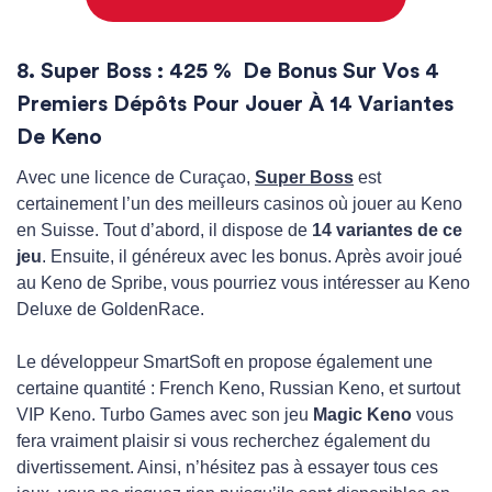
8. Super Boss : 425 % De Bonus Sur Vos 4
Premiers Dépôts Pour Jouer À 14 Variantes
De Keno
Avec une licence de Curaçao,
Super Boss
est
certainement l’un des meilleurs casinos où jouer au Keno
en Suisse. Tout d’abord, il dispose de
14 variantes de ce
jeu
. Ensuite, il généreux avec les bonus. Après avoir joué
au Keno de Spribe, vous pourriez vous intéresser au Keno
Deluxe de GoldenRace.
Le développeur SmartSoft en propose également une
certaine quantité : French Keno, Russian Keno, et surtout
VIP Keno. Turbo Games avec son jeu
Magic Keno
vous
fera vraiment plaisir si vous recherchez également du
divertissement. Ainsi, n’hésitez pas à essayer tous ces