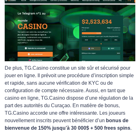
De plus, TG.Casino constitue un site sûr et sécurisé pour
jouer en ligne. Il prévoit une procédure d’inscription simple
et rapide, sans aucune vérification de KYC ou de
configuration de compte nécessaire. Aussi, en tant que
casino en ligne, TG.Casino dispose d’une régulation de la
part des autorités du Curaçao. En matière de bonus,
TG.Casino accorde une offre intéressante. Les joueurs
nouvellement inscrits peuvent bénéficier d’un
bonus de
bienvenue de 150% jusqu’à 30 000$ + 500 frees spins
.