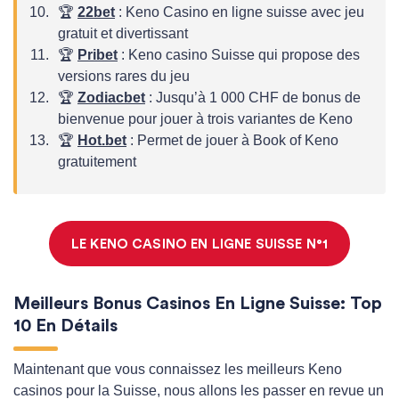
🏆
22bet
: Keno Casino en ligne suisse avec jeu
gratuit et divertissant
🏆
Pribet
: Keno casino Suisse qui propose des
versions rares du jeu
🏆
Zodiacbet
: Jusqu’à 1 000 CHF de bonus de
bienvenue pour jouer à trois variantes de Keno
🏆
Hot.bet
: Permet de jouer à Book of Keno
gratuitement
LE KENO CASINO EN LIGNE SUISSE N°1
Meilleurs Bonus Casinos En Ligne Suisse: Top
10 En Détails
Maintenant que vous connaissez les meilleurs Keno
casinos pour la Suisse, nous allons les passer en revue un