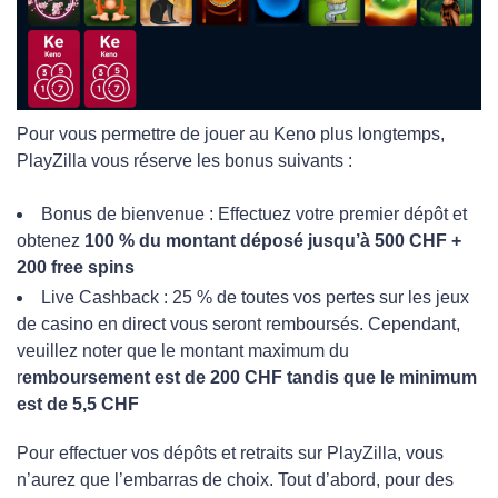
Pour vous permettre de jouer au Keno plus longtemps,
PlayZilla vous réserve les bonus suivants :
Bonus de bienvenue : Effectuez votre premier dépôt et
obtenez
100 % du montant déposé jusqu’à 500 CHF +
200 free spins
Live Cashback : 25 % de toutes vos pertes sur les jeux
de casino en direct vous seront remboursés. Cependant,
veuillez noter que le montant maximum du
r
emboursement est de 200 CHF tandis que le minimum
est de 5,5 CHF
Pour effectuer vos dépôts et retraits sur PlayZilla, vous
n’aurez que l’embarras de choix. Tout d’abord, pour des