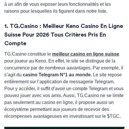
à un afin de vous exposer leurs fonctionnalités et les
raisons pour lesquelles ils figurent dans notre liste.
1. TG.Casino : Meilleur Keno Casino En Ligne
Suisse Pour 2026 Tous Critères Pris En
Compte
TG.Casino constitue le
meilleur casino en ligne suisse
pour joueur au Keno. En effet, le site se distingue de la
concurrence par de nombreux aavantages. Par exemple, il
s’agit du
casino Telegram N°1 au monde.
Le site repose
entièrement sur l’application de messagerie Telegram.
Pour y accéder, il suffit d’avoir un compte Telegram et vous
pouvez jouer avec vos amis. Aussi, TG.Casino ne se limite
pas seulement au casino en ligne, il propose aussi un
écosystème permettant aux joueurs de recevoir des
récompenses avantageuses en investissant sur le $TGC.