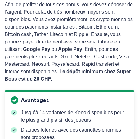
Afin de profiter de tous ces bonus, vous devez déposer de
l’argent. Pour cela, de très nombreux moyens sont
disponibles. Vous avez premièrement les crypto-monnaies
pour des paiements instantanés : Bitcoin, Ethereum,
Bitcoin cash, Tether, Litecoin et Ripple. Ensuite, vous
pourrez payer directement avec votre smartphone en
utilisant
Google Pay
ou
Apple Pay
. Enfin, pour des
paiements plus courants, Skrill, Neteller, Cashcode, Visa,
Mastercard, Neosurf, Paysafecard, Rapid transfert et
Interac sont disponibles.
Le dépôt minimum chez Super
Boss est de 20 CHF.
Avantages
Jusqu’à 14 variantes de Keno disponibles pour
le plus grand plaisir des joueurs
D’autres loteries avec des cagnottes énormes
sont proposées