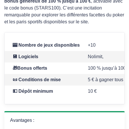
bonus généreux de 100 % jusqu’à 100 €
, activable avec
le code bonus (STARS100). C’est une incitation
remarquable pour explorer les différentes facettes du poker
et les paris sportifs disponibles sur le site.
🎰 Nombre de jeux disponibles
+10
💾 Logiciels
Nolimit,
🎁Bonus offerts
100 % jusqu’à 100 
📜 Conditions de mise
5 € à gagner tous le
💵 Dépôt minimum
10 €
Avantages :