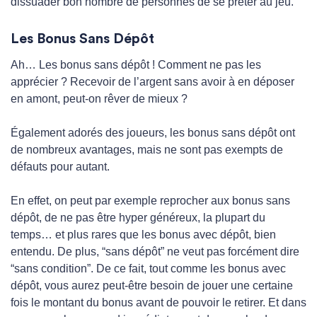
dissuader bon nombre de personnes de se prêter au jeu.
Les Bonus Sans Dépôt
Ah… Les bonus sans dépôt ! Comment ne pas les
apprécier ? Recevoir de l’argent sans avoir à en déposer
en amont, peut-on rêver de mieux ?
Également adorés des joueurs, les bonus sans dépôt ont
de nombreux avantages, mais ne sont pas exempts de
défauts pour autant.
En effet, on peut par exemple reprocher aux bonus sans
dépôt, de ne pas être hyper généreux, la plupart du
temps… et plus rares que les bonus avec dépôt, bien
entendu. De plus, “sans dépôt” ne veut pas forcément dire
“sans condition”. De ce fait, tout comme les bonus avec
dépôt, vous aurez peut-être besoin de jouer une certaine
fois le montant du bonus avant de pouvoir le retirer. Et dans