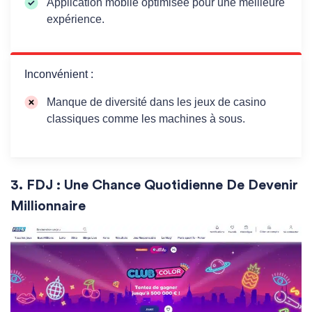
Application mobile optimisée pour une meilleure
expérience.
Inconvénient :
Manque de diversité dans les jeux de casino
classiques comme les machines à sous.
3. FDJ : Une Chance Quotidienne De Devenir
Millionnaire