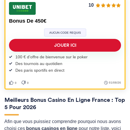
10
Bonus De 450€
AUCUN CODE REQUIS
JOUER ICI
100 € d’offre de bienvenue sur le poker
Des tournois au quotidien
Des paris sportifs en direct
01/08/26
0
0
Meilleurs Bonus Casino En Ligne France : Top
5 Pour 2026
Afin que vous puissiez comprendre pourquoi nous avons
choisi ces
bonus casinos en ligne
pour notre liste, voici