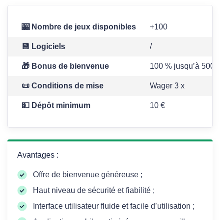
🎰 Nombre de jeux disponibles
+100
💾 Logiciels
/
🎁 Bonus de bienvenue
100 % jusqu’à 500 € 
📜 Conditions de mise
Wager 3 x
💵 Dépôt minimum
10 €
Avantages :
Offre de bienvenue généreuse ;
Haut niveau de sécurité et fiabilité ;
Interface utilisateur fluide et facile d’utilisation ;