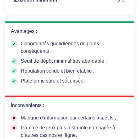
Avantages :
Opportunités quotidiennes de gains
conséquents ;
Seuil de dépôt minimal très abordable ;
Réputation solide et bien établie ;
Plateforme sûre et sécurisée.
Inconvénients :
Manque d’information sur certains aspects ;
Gamme de jeux plus restreinte comparée à
d’autres casinos en ligne.