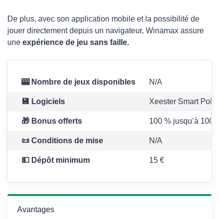
De plus, avec son application mobile et la possibilité de
jouer directement depuis un navigateur, Winamax assure
une
expérience de jeu sans faille.
🎰 Nombre de jeux disponibles
N/A
💾 Logiciels
Xeester Smart Pok
🎁 Bonus offerts
100 % jusqu’à 100 
📜 Conditions de mise
N/A
💵 Dépôt minimum
15 €
Avantages