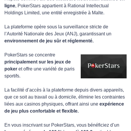
ligne
, PokerStars appartient à Rational Intellectual
Holdings Limited, une entité enregistrée à Malte.
La plateforme opère sous la surveillance stricte de
l’Autorité Nationale des Jeux (ANJ), garantissant un
environnement de jeu sûr et réglementé.
PokerStars se concentre
principalement sur les jeux de
poker
et offre une variété de paris
sportifs.
La facilité d’accès à la plateforme depuis divers appareils,
que ce soit au travail ou à domicile, élimine les contraintes
liées aux casinos physiques, offrant ainsi une
expérience
de jeu plus confortable et flexible.
En vous inscrivant sur PokerStars, vous bénéficiez d’un