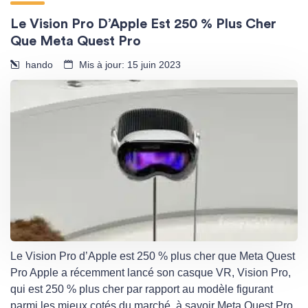
Le Vision Pro D’Apple Est 250 % Plus Cher
Que Meta Quest Pro
hando
Mis à jour: 15 juin 2023
Le Vision Pro d’Apple est 250 % plus cher que Meta Quest
Pro Apple a récemment lancé son casque VR, Vision Pro,
qui est 250 % plus cher par rapport au modèle figurant
parmi les mieux cotés du marché, à savoir Meta Quest Pro.