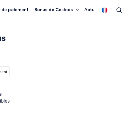
 de paiement
Bonus de Casinos
Actu
us
ment
s
ibles