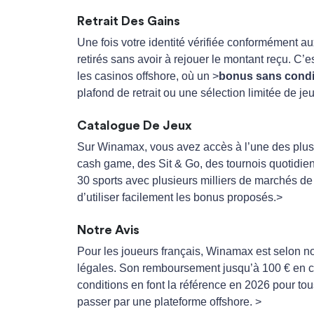
Retrait Des Gains
Une fois votre identité vérifiée conformément a
retirés sans avoir à rejouer le montant reçu. C’
les casinos offshore, où un >
bonus sans condi
plafond de retrait ou une sélection limitée de je
Catalogue De Jeux
Sur Winamax, vous avez accès à l’une des plus 
cash game, des Sit & Go, des tournois quotidie
30 sports avec plusieurs milliers de marchés de
d’utiliser facilement les bonus proposés.>
Notre Avis
Pour les joueurs français, Winamax est selon no
légales. Son remboursement jusqu’à 100 € en ca
conditions en font la référence en 2026 pour to
passer par une plateforme offshore. >