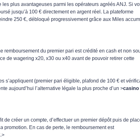
 les plus avantageuses parmi les opérateurs agréés ANJ. Si vo
oursé jusqu’à 100 € directement en argent réel. La plateforme
eindre 250 €, débloqué progressivement grâce aux Miles accum
e remboursement du premier pari est crédité en cash et non so
ce de wagering x20, x30 ou x40 avant de pouvoir retirer cette
 s’appliquent (premier pari éligible, plafond de 100 € et vérific
e aujourd’hui l’alternative légale la plus proche d’un >
casino
fit de créer un compte, d’effectuer un premier dépôt puis de plac
 la promotion. En cas de perte, le remboursement est
.>