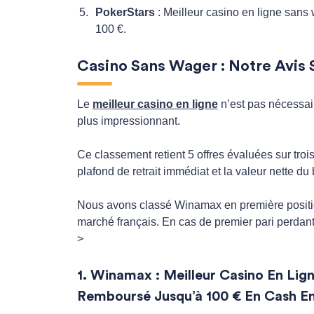
PokerStars
: Meilleur casino en ligne sans
100 €.
Casino Sans Wager : Notre Avis
Le
meilleur casino en ligne
n’est pas nécessair
plus impressionnant.
Ce classement retient 5 offres évaluées sur trois 
plafond de retrait immédiat et la valeur nette du
Nous avons classé Winamax en première position
marché français. En cas de premier pari perdant
>
1. Winamax : Meilleur Casino En Lig
Remboursé Jusqu’à 100 € En Cash En