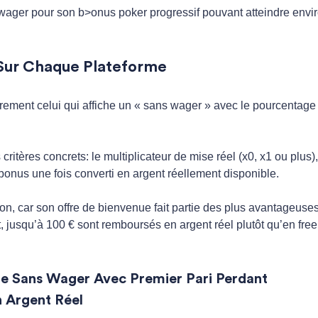
 wager pour son b>onus poker progressif pouvant atteindre envi
 Sur Chaque Plateforme
ement celui qui affiche un « sans wager » avec le pourcentage 
critères concrets: le multiplicateur de mise réel (x0, x1 ou plus),
 bonus une fois converti en argent réellement disponible.
, car son offre de bienvenue fait partie des plus avantageuse
, jusqu’à 100 € sont remboursés en argent réel plutôt qu’en free
ne Sans Wager Avec Premier Pari Perdant
 Argent Réel