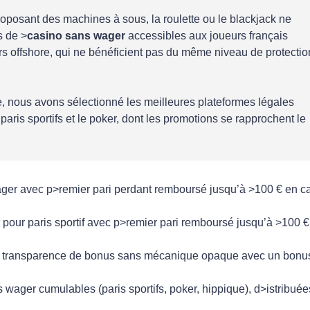
roposant des machines à sous, la roulette ou le blackjack ne
s de >
casino sans wager
accessibles aux joueurs français
s offshore, qui ne bénéficient pas du même niveau de protectio
e, nous avons sélectionné les meilleures plateformes légales
aris sportifs et le poker, dont les promotions se rapprochent le
ager avec p>remier pari perdant remboursé jusqu’à >100 € en c
 pour paris sportif avec p>remier pari remboursé jusqu’à >100 €
la transparence de bonus sans mécanique opaque avec un bonu
wager cumulables (paris sportifs, poker, hippique), d>istribuée