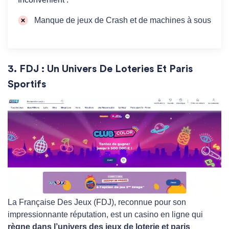
Manque de jeux de Crash et de machines à sous
3. FDJ : Un Univers De Loteries Et Paris
Sportifs
La Française Des Jeux (FDJ), reconnue pour son
impressionnante réputation, est un casino en ligne qui
règne dans l’univers des jeux de loterie et paris