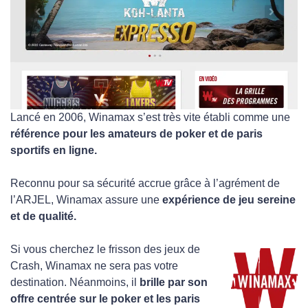
Lancé en 2006, Winamax s’est très vite établi comme une
référence pour les amateurs de poker et de paris
sportifs en ligne.
Reconnu pour sa sécurité accrue grâce à l’agrément de
l’ARJEL, Winamax assure une
expérience de jeu sereine
et de qualité.
Si vous cherchez le frisson des jeux de
Crash, Winamax ne sera pas votre
destination. Néanmoins, il
brille par son
offre centrée sur le poker et les paris