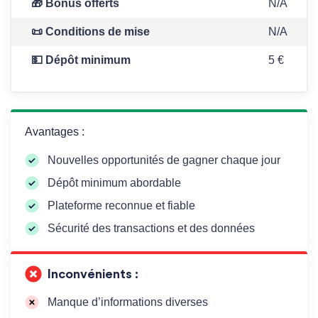
🎁 Bonus offerts
N/A
📜 Conditions de mise
N/A
💵 Dépôt minimum
5 €
Avantages :
Nouvelles opportunités de gagner chaque jour
Dépôt minimum abordable
Plateforme reconnue et fiable
Sécurité des transactions et des données
Inconvénients :
Manque d’informations diverses