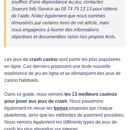
souffrez d’une dépendance au jeu, contactez
Joueurs Info Service au 09 74 75 13 13 pour obtenir
de l’aide.
Notez également que nous sommes
rémunérés par certains liens de cet article, mais
nous engageons à fournir des informations
objectives et documentées selon nos propres tests.
Les jeux de
crash casino
sont parmi les plus populaires
en ligne. Ces derniers proposent une toute nouvelle
expérience de jeu en ligne et se démarquent des jeux de
casino habituels.
Dans ce guide, nous verrons
les 13 meilleurs casinos
pour jouer aux jeux de crash
. Nous passerons
également en revue les
bonus
proposés par chaque
plateforme, ainsi que les méthodes de paiement possibles.
Nous verrons également les différents types de jeux de
crash les plus répandus sur internet.