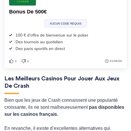
Bonus De 500€
AUCUN CODE REQUIS
100 € d’offre de bienvenue sur le poker
Des tournois au quotidien
Des paris sportifs en direct
01/08/26
0
0
Les Meilleurs Casinos Pour Jouer Aux Jeux
De Crash
Bien que les jeux de Crash connaissent une popularité
croissante, ils ne sont malheureusement
pas disponibles
sur les casinos français.
En revanche, il existe d’excellentes alternatives qui