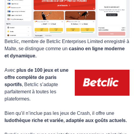
Betclic, membre de Betclic Enterprises Limited enregistré à
Malte, se distingue comme un
casino en ligne moderne
et dynamique.
Avec
plus de 100 jeux et une
offre complète de paris
sportifs
, Betclic s’adapte
parfaitement à toutes les
plateformes.
Bien qu’il n’inclue pas les jeux de Crash, il offre une
ludothèque riche et variée, adaptée aux goûts actuels.