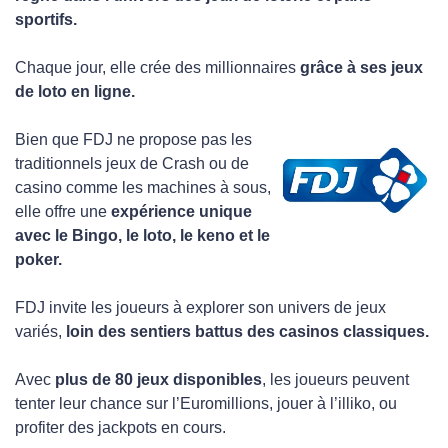
sportifs.
Chaque jour, elle crée des millionnaires
grâce à ses jeux
de loto en ligne.
Bien que FDJ ne propose pas les
traditionnels jeux de Crash ou de
casino comme les machines à sous,
elle offre une
expérience unique
avec le Bingo, le loto, le keno et le
poker.
FDJ invite les joueurs à explorer son univers de jeux
variés,
loin des sentiers battus des casinos classiques.
Avec
plus de 80 jeux disponibles
, les joueurs peuvent
tenter leur chance sur l’Euromillions, jouer à l’illiko, ou
profiter des jackpots en cours.