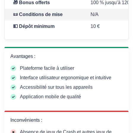
🎁 Bonus offerts
100 % jusqu’à 120 
📜 Conditions de mise
N/A
💵 Dépôt minimum
10 €
Avantages :
Plateforme facile à utiliser
Interface utilisateur ergonomique et intuitive
Accessibilité sur tous les appareils
Application mobile de qualité
Inconvénients :
Absence de jeux de Crash et autres jeux de