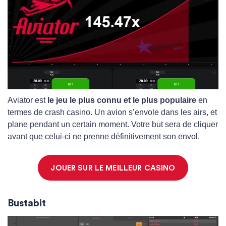
Aviator est
le jeu le plus connu et le plus populaire
en
termes de crash casino. Un avion s’envole dans les airs, et
plane pendant un certain moment. Votre but sera de cliquer
avant que celui-ci ne prenne définitivement son envol.
JOUER SUR LE MEILLEUR CASINO
Bustabit