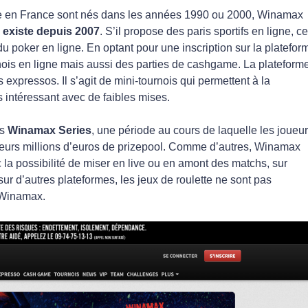
gne en France sont nés dans les années 1990 ou 2000, Winamax
e existe depuis 2007
. S’il propose des paris sportifs en ligne, ce
du poker en ligne. En optant pour une inscription sur la platefor
nois en ligne mais aussi des parties de cashgame. La plateform
 expressos. Il s’agit de mini-tournois qui permettent à la
 intéressant avec de faibles mises.
es
Winamax Series
, une période au cours de laquelle les joueu
usieurs millions d’euros de prizepool. Comme d’autres, Winamax
 la possibilité de miser en live ou en amont des matchs, sur
ur d’autres plateformes, les jeux de roulette ne sont pas
 Winamax.