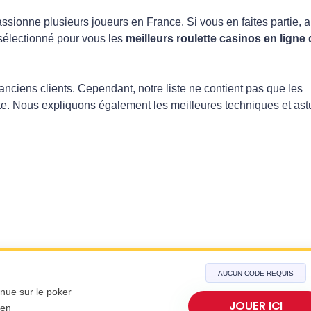
assionne plusieurs joueurs en France. Si vous en faites partie, a
 sélectionné pour vous les
meilleurs roulette casinos en ligne 
’anciens clients. Cependant, notre liste ne contient pas que les
ette. Nous expliquons également les meilleures techniques et as
AUCUN CODE REQUIS
enue sur le poker
JOUER ICI
ien