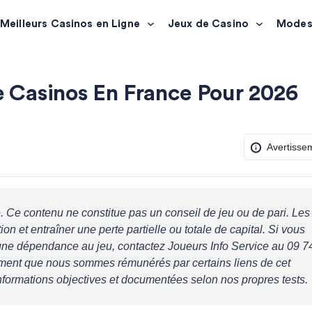
Meilleurs Casinos en Ligne
Jeux de Casino
Modes
te Casinos En France Pour 2026
Avertisse
 Ce contenu ne constitue pas un conseil de jeu ou de pari. Les
on et entraîner une perte partielle ou totale de capital. Si vous
une dépendance au jeu, contactez Joueurs Info Service au 09 7
ment que nous sommes rémunérés par certains liens de cet
nformations objectives et documentées selon nos propres tests.