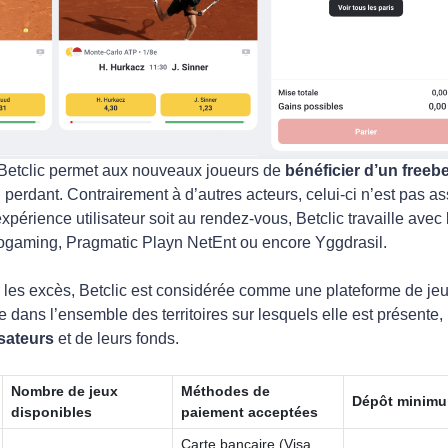
e, Betclic permet aux nouveaux joueurs de
bénéficier d’un freebe
perdant. Contrairement à d’autres acteurs, celui-ci n’est pas ass
xpérience utilisateur soit au rendez-vous, Betclic travaille avec 
rogaming, Pragmatic Playn NetEnt ou encore Yggdrasil.
er les excès, Betclic est considérée comme une plateforme de je
e dans l’ensemble des territoires sur lesquels elle est présente,
sateurs
et de leurs fonds.
Nombre de jeux
Méthodes de
Dépôt minim
disponibles
paiement acceptées
Carte bancaire (Visa,