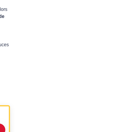
lors
de
tuces