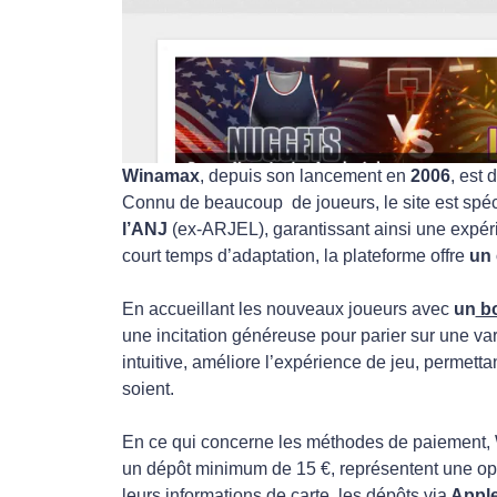
Winamax
, depuis son lancement en
2006
, est
Connu de beaucoup de joueurs, le site est spécia
l’ANJ
(ex-ARJEL), garantissant ainsi une expéri
court temps d’adaptation, la plateforme offre
un 
En accueillant les nouveaux joueurs avec
un
bo
une incitation généreuse pour parier sur une var
intuitive, améliore l’expérience de jeu, permettan
soient.
En ce qui concerne les méthodes de paiement, W
un dépôt minimum de 15 €, représentent une opti
leurs informations de carte, les dépôts via
Apple