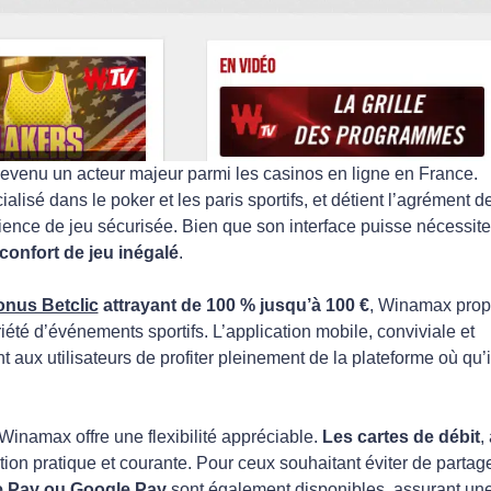
 devenu un acteur majeur parmi les casinos en ligne en France.
lisé dans le poker et les paris sportifs, et détient l’agrément d
ence de jeu sécurisée. Bien que son interface puisse nécessite
confort de jeu inégalé
.
nus Betclic
attrayant de 100 % jusqu’à 100 €
, Winamax pro
iété d’événements sportifs. L’application mobile, conviviale et
t aux utilisateurs de profiter pleinement de la plateforme où qu’i
inamax offre une flexibilité appréciable.
Les cartes de débit
,
on pratique et courante. Pour ceux souhaitant éviter de partag
 Pay ou Google Pay
sont également disponibles, assurant un