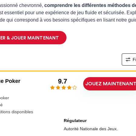
assionné chevronné,
comprendre les différentes méthodes d
t essentiel pour une expérience de jeu fluide et sécurisée. Exp
ode qui correspond à vos besoins spécifiques en lisant notre gui
ER & JOUER MAINTENANT
Fi
9.7
e Poker
JOUEZ MAINTENANT
poker
sé
itions disponibles
Régulateur
Autorité Nationale des Jeux.