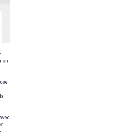
e
r un
pose
ls
 avec
er
e