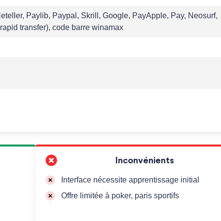
teller, Paylib, Paypal, Skrill, Google, PayApple, Pay, Neosurf,
(rapid transfer), code barre winamax
Inconvénients
Interface nécessite apprentissage initial
Offre limitée à poker, paris sportifs