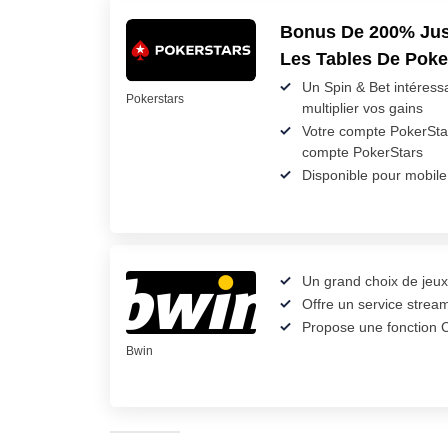
Bonus De 200% Jus
Les Tables De Poke
Un Spin & Bet intéressa
Pokerstars
multiplier vos gains
Votre compte PokerStar
compte PokerStars
Disponible pour mobile
Un grand choix de jeux
Offre un service stream
Propose une fonction 
Bwin