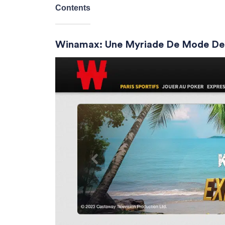
Contents
Winamax: Une Myriade De Mode De P