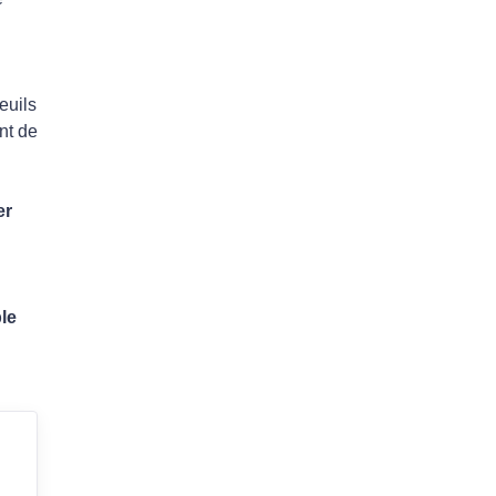
euils
nt de
er
le