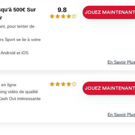
9.8
qu'à 500€ Sur
JOUEZ MAINTENANT
r
nt, pour tenter de
s Sport se lie à votre
 Android et iOS
En Savoir Plu
 en ligne
JOUEZ MAINTENANT
ing vidéo de qualité
Cash Out intéressante
En Savoir Plu