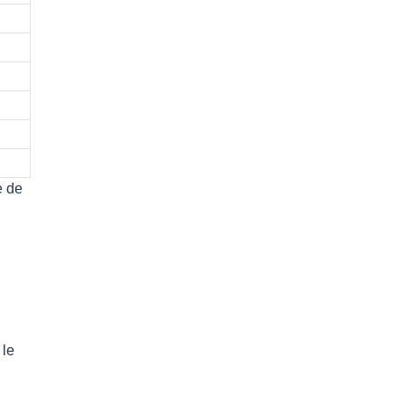
e de
 le