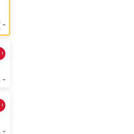
r
s
 !
s
 !
s