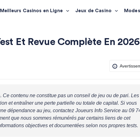
Meilleurs Casinos en Ligne
Jeux de Casino
Modes
Test Et Revue Complète En 2026
Avertisse
 Ce contenu ne constitue pas un conseil de jeu ou de pari. Les
on et entraîner une perte partielle ou totale de capital. Si vous
une dépendance au jeu, contactez Joueurs Info Service au 09 7
ment que nous sommes rémunérés par certains liens de cet
nformations objectives et documentées selon nos propres tests.