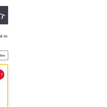
té
de
ltre
 !