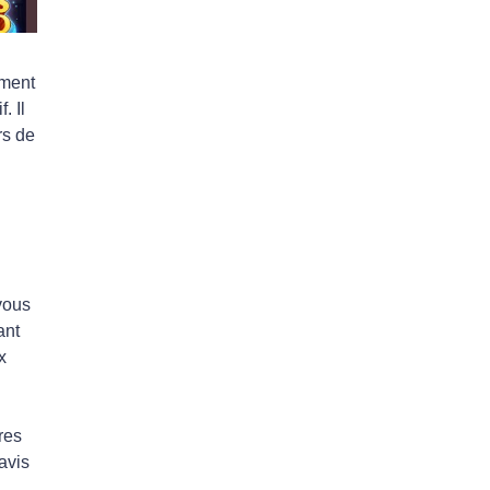
mment
. Il
rs de
vous
ant
x
res
avis