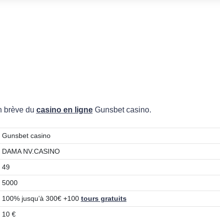
on brève du
casino en ligne
Gunsbet casino.
Gunsbet casino
DAMA NV.CASINO
49
5000
100% jusqu’à 300€ +100
tours gratuits
10 €