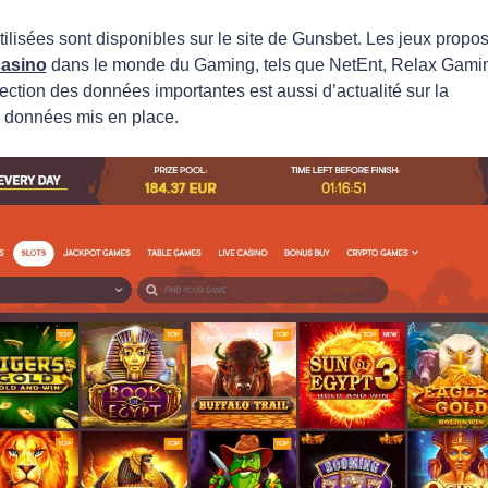
lisées sont disponibles sur le site de Gunsbet. Les jeux propo
casino
dans le monde du Gaming, tels que NetEnt, Relax Gami
tection des données importantes est aussi d’actualité sur la
s données mis en place.