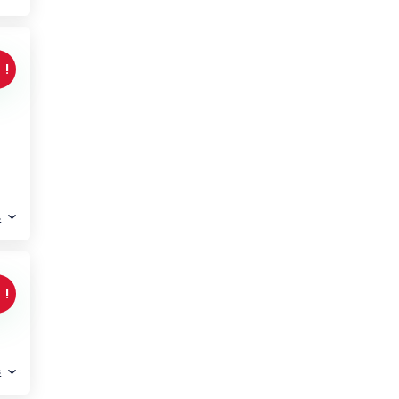
 !
s
 !
s