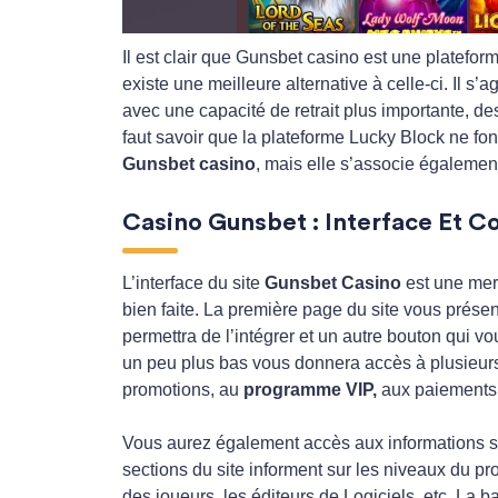
Il est clair que Gunsbet casino est une platefo
existe une meilleure alternative à celle-ci. Il 
avec une capacité de retrait plus importante, des
faut savoir que la plateforme Lucky Block ne fo
Gunsbet casino
, mais elle s’associe égalemen
Casino Gunsbet : Interface Et C
L’interface du site
Gunsbet Casino
est une merve
bien faite. La première page du site vous présen
permettra de l’intégrer et un autre bouton qui v
un peu plus bas vous donnera accès à plusieurs
promotions, au
programme VIP,
aux paiements, 
Vous aurez également accès aux informations sur
sections du site informent sur les niveaux du p
des joueurs, les éditeurs de Logiciels, etc. La b