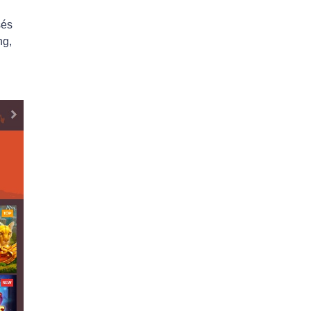
sés
ng,