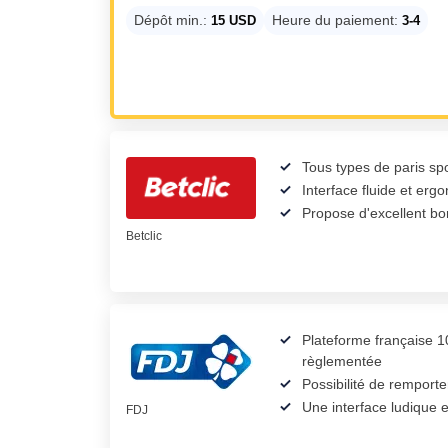
Dépôt min.:
Heure du paiement:
15 USD
3-4
Tous types de paris spo
Interface fluide et erg
Propose d'excellent b
Betclic
Plateforme française 1
règlementée
Possibilité de remporte
Une interface ludique 
FDJ