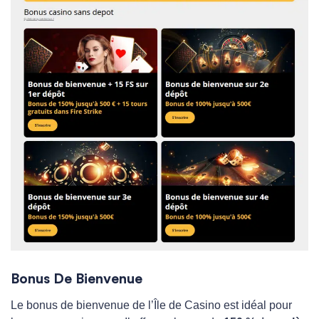
Bonus De Bienvenue
Le bonus de bienvenue de l’Île de Casino est idéal pour