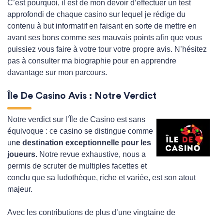
C’est pourquoi, il est de mon devoir d’effectuer un test
approfondi de chaque casino sur lequel je rédige du
contenu à but informatif en faisant en sorte de mettre en
avant ses bons comme ses mauvais points afin que vous
puissiez vous faire à votre tour votre propre avis. N’hésitez
pas à consulter ma biographie pour en apprendre
davantage sur mon parcours.
Île De Casino Avis : Notre Verdict
Notre verdict sur l’Île de Casino est sans
équivoque : ce casino se distingue comme
un
e destination exceptionnelle pour les
joueurs.
Notre revue exhaustive, nous a
permis de scruter de multiples facettes et
conclu que sa ludothèque, riche et variée, est son atout
majeur.
Avec les contributions de plus d’une vingtaine de