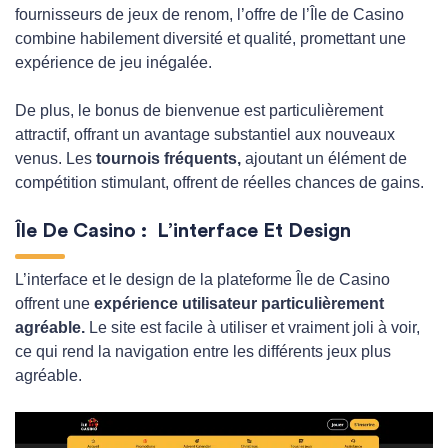
fournisseurs de jeux de renom, l’offre de l’Île de Casino
combine habilement diversité et qualité, promettant une
expérience de jeu inégalée.
De plus, le bonus de bienvenue est particulièrement
attractif, offrant un avantage substantiel aux nouveaux
venus. Les
tournois fréquents,
ajoutant un élément de
compétition stimulant, offrent de réelles chances de gains.
Île De Casino : L’interface Et Design
L’interface et le design de la plateforme Île de Casino
offrent une
expérience utilisateur particulièrement
agréable.
Le site est facile à utiliser et vraiment joli à voir,
ce qui rend la navigation entre les différents jeux plus
agréable.