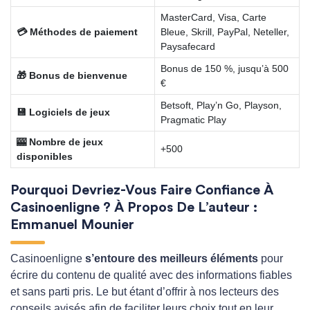
MasterCard, Visa, Carte
💳 Méthodes de paiement
Bleue, Skrill, PayPal, Neteller,
Paysafecard
Bonus de 150 %, jusqu’à 500
🎁 Bonus de bienvenue
€
Betsoft, Play’n Go, Playson,
💾 Logiciels de jeux
Pragmatic Play
🎰 Nombre de jeux
+500
disponibles
Pourquoi Devriez-Vous Faire Confiance À
Casinoenligne ? À Propos De L’auteur :
Emmanuel Mounier
Casinoenligne
s’entoure des meilleurs éléments
pour
écrire du contenu de qualité avec des informations fiables
et sans parti pris. Le but étant d’offrir à nos lecteurs des
conseils avisés afin de faciliter leurs choix tout en leur