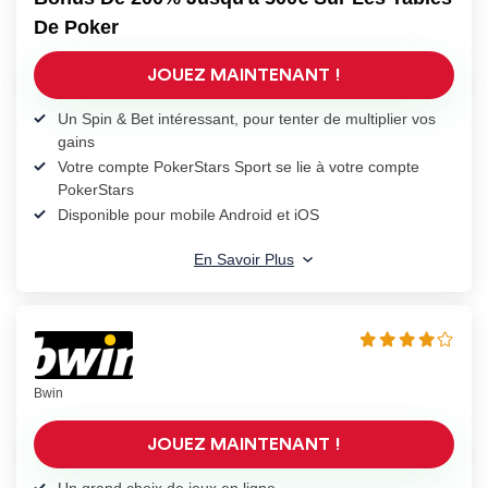
De Poker
JOUEZ MAINTENANT !
Un Spin & Bet intéressant, pour tenter de multiplier vos
gains
Votre compte PokerStars Sport se lie à votre compte
PokerStars
Disponible pour mobile Android et iOS
En Savoir Plus
Bwin
JOUEZ MAINTENANT !