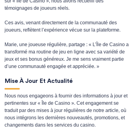
sur « Île de Casino », nous avons recueilli des
témoignages de joueurs réels.
Ces avis, venant directement de la communauté des
joueurs, reflètent l’expérience vécue sur la plateforme.
Marie, une joueuse régulière, partage : « L’Île de Casino a
transformé ma routine de jeu en ligne avec sa variété de
jeux et ses bonus généreux. Je me sens vraiment partie
d’une communauté engagée et appréciée. »
Mise À Jour Et Actualité
Nous nous engageons à fournir des informations à jour et
pertinentes sur « Île de Casino ». Cet engagement se
traduit par des mises à jour régulières de notre article, où
nous intégrons les dernières nouveautés, promotions, et
changements dans les services du casino.