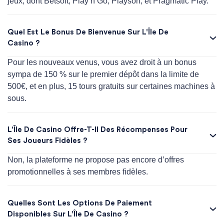
jeux, dont Betsoft, Play’n Go, Playson, et Pragmatic Play.
Quel Est Le Bonus De Bienvenue Sur L'Île De
Casino ?
Pour les nouveaux venus, vous avez droit à un bonus
sympa de 150 % sur le premier dépôt dans la limite de
500€, et en plus, 15 tours gratuits sur certaines machines à
sous.
L'Île De Casino Offre-T-Il Des Récompenses Pour
Ses Joueurs Fidèles ?
Non, la plateforme ne propose pas encore d’offres
promotionnelles à ses membres fidèles.
Quelles Sont Les Options De Paiement
Disponibles Sur L'Île De Casino ?