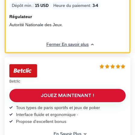
Dépôt min.:
Heure du paiement:
15 USD
3-4
Régulateur
Autorité Nationale des Jeux.
Fermer En savoir plus
Betclic
JOUEZ MAINTENANT !
Tous types de paris sportifs et jeux de poker
Interface fluide et ergonomique ·
Propose d'excellent bonus
En Savoir Plus