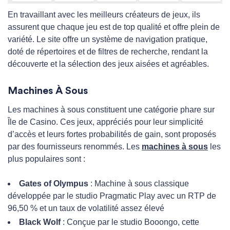
En travaillant avec les meilleurs créateurs de jeux, ils
assurent que chaque jeu est de top qualité et offre plein de
variété. Le site offre un système de navigation pratique,
doté de répertoires et de filtres de recherche, rendant la
découverte et la sélection des jeux aisées et agréables.
Machines À Sous
Les machines à sous constituent une catégorie phare sur
Île de Casino. Ces jeux, appréciés pour leur simplicité
d’accès et leurs fortes probabilités de gain, sont proposés
par des fournisseurs renommés. Les
machines à sous
les
plus populaires sont :
Gates of Olympus
: Machine à sous classique
développée par le studio Pragmatic Play avec un RTP de
96,50 % et un taux de volatilité assez élevé
Black Wolf
: Conçue par le studio Booongo, cette