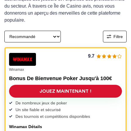
du secteur. À travers ce Île de Casino avis, nous vous
donnerons un aperçu des merveilles de cette plateforme
populaire.
Filtre
9.7
Winamax
Bonus De Bienvenue Poker Jusqu'à 100€
JOUEZ MAINTENANT !
De nombreux jeux de poker
Un site fiable et sécurisé
Des tournois et compétitions disponibles
Winamax Détails