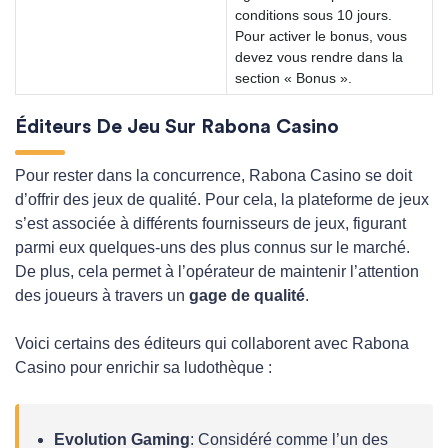
conditions sous 10 jours.
Pour activer le bonus, vous
devez vous rendre dans la
section « Bonus ».
Éditeurs De Jeu Sur Rabona Casino
Pour rester dans la concurrence, Rabona Casino se doit
d’offrir des jeux de qualité. Pour cela, la plateforme de jeux
s’est associée à différents fournisseurs de jeux, figurant
parmi eux quelques-uns des plus connus sur le marché.
De plus, cela permet à l’opérateur de maintenir l’attention
des joueurs à travers un
gage de qualité
.
Voici certains des éditeurs qui collaborent avec Rabona
Casino pour enrichir sa ludothèque :
Evolution Gaming
: Considéré comme l’un des