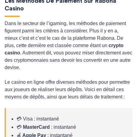
Les Méthodes De Paiement Sur Rabona
Casino
Dans le secteur de l’igaming, les méthodes de paiement
figurent parmi les critères à considérer. Plus il y en a,
mieux c’est et c’est le cas de la plateforme Rabona. De
plus, cette dernière est classée comme étant un
crypto
casino
. Autrement dit, vous pouvez miser directement avec
des cryptomonnaies sans devoir les convertir en une autre
devise.
Le casino en ligne offre diverses méthodes pour permettre
aux joueurs de réaliser leurs dépôts. Voici en détail ces
moyens de dépôts, ainsi que leurs délais de traitement :
💳 Visa : instantané
💳
MasterCard
: instantané
🍎
Apple Pay
: instantané