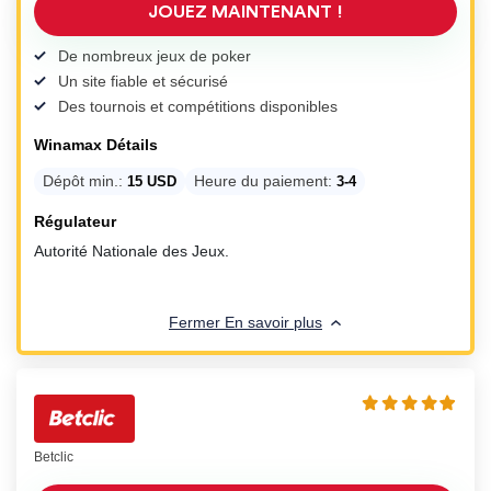
JOUEZ MAINTENANT !
De nombreux jeux de poker
Un site fiable et sécurisé
Des tournois et compétitions disponibles
Winamax Détails
Dépôt min.:
Heure du paiement:
15 USD
3-4
Régulateur
Autorité Nationale des Jeux.
Fermer En savoir plus
Betclic