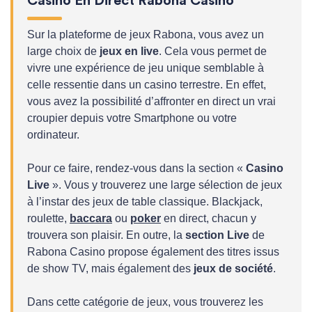
Casino En Direct Rabona Casino
Sur la plateforme de jeux Rabona, vous avez un
large choix de
jeux en live
. Cela vous permet de
vivre une expérience de jeu unique semblable à
celle ressentie dans un casino terrestre. En effet,
vous avez la possibilité d’affronter en direct un vrai
croupier depuis votre Smartphone ou votre
ordinateur.
Pour ce faire, rendez-vous dans la section «
Casino
Live
». Vous y trouverez une large sélection de jeux
à l’instar des jeux de table classique. Blackjack,
roulette,
baccara
ou
poker
en direct, chacun y
trouvera son plaisir. En outre, la
section Live
de
Rabona Casino propose également des titres issus
de show TV, mais également des
jeux de société
.
Dans cette catégorie de jeux, vous trouverez les