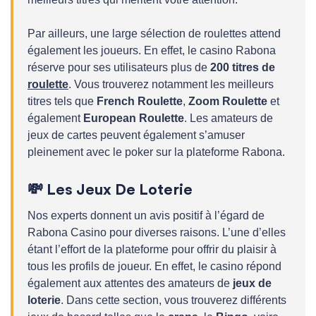
Par ailleurs, une large sélection de roulettes attend
également les joueurs. En effet, le casino Rabona
réserve pour ses utilisateurs plus de
200 titres de
roulette
. Vous trouverez notamment les meilleurs
titres tels que
French Roulette
,
Zoom Roulette
et
également
European Roulette
. Les amateurs de
jeux de cartes peuvent également s’amuser
pleinement avec le poker sur la plateforme Rabona.
💸 Les Jeux De Loterie
Nos experts donnent un avis positif à l’égard de
Rabona Casino pour diverses raisons. L’une d’elles
étant l’effort de la plateforme pour offrir du plaisir à
tous les profils de joueur. En effet, le casino répond
également aux attentes des amateurs de
jeux de
loterie
. Dans cette section, vous trouverez différents