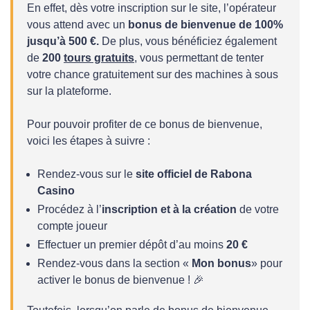
En effet, dès votre inscription sur le site, l’opérateur
vous attend avec un
bonus de bienvenue de 100%
jusqu’à 500 €.
De plus, vous bénéficiez également
de
200
tours gratuits
, vous permettant de tenter
votre chance gratuitement sur des machines à sous
sur la plateforme.
Pour pouvoir profiter de ce bonus de bienvenue,
voici les étapes à suivre :
Rendez-vous sur le
site officiel de Rabona
Casino
Procédez à l’
inscription et à la création
de votre
compte joueur
Effectuer un premier dépôt d’au moins
20 €
Rendez-vous dans la section «
Mon bonus
» pour
activer le bonus de bienvenue ! 🎉