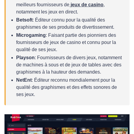
meilleurs fournisseurs de
jeux de casino
,
notamment les jeux en direct.
Betsoft
: Éditeur connu pour la qualité des
graphismes de ses produits de divertissement.
Microgaming
: Faisant partie des pionniers des
fournisseurs de jeux de casino et connu pour la
qualité de ses jeux.
Playson
: Fournisseurs de divers jeux, notamment
de machines à sous et de jeux de tables avec des
graphismes à la hauteur des demandes.
NetEnt
: Éditeur reconnu mondialement pour la
qualité des graphismes et des effets sonores de
ses jeux.