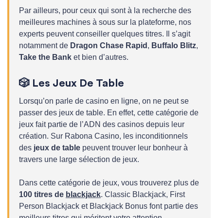
Par ailleurs, pour ceux qui sont à la recherche des
meilleures machines à sous sur la plateforme, nos
experts peuvent conseiller quelques titres. Il s’agit
notamment de
Dragon Chase Rapid
,
Buffalo Blitz
,
Take the Bank
et bien d’autres.
🎲 Les Jeux De Table
Lorsqu’on parle de casino en ligne, on ne peut se
passer des jeux de table. En effet, cette catégorie de
jeux fait partie de l’ADN des casinos depuis leur
création. Sur Rabona Casino, les inconditionnels
des
jeux de table
peuvent trouver leur bonheur à
travers une large sélection de jeux.
Dans cette catégorie de jeux, vous trouverez plus de
100 titres de
blackjack
. Classic Blackjack, First
Person Blackjack et Blackjack Bonus font partie des
meilleurs titres qui méritent votre attention.