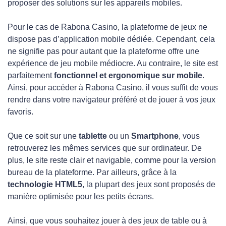
proposer des solutions sur les appareils mobiles.
Pour le cas de Rabona Casino, la plateforme de jeux ne
dispose pas d’application mobile dédiée. Cependant, cela
ne signifie pas pour autant que la plateforme offre une
expérience de jeu mobile médiocre. Au contraire, le site est
parfaitement
fonctionnel et ergonomique sur mobile
.
Ainsi, pour accéder à Rabona Casino, il vous suffit de vous
rendre dans votre navigateur préféré et de jouer à vos jeux
favoris.
Que ce soit sur une
tablette
ou un
Smartphone
, vous
retrouverez les mêmes services que sur ordinateur. De
plus, le site reste clair et navigable, comme pour la version
bureau de la plateforme. Par ailleurs, grâce à la
technologie HTML5
, la plupart des jeux sont proposés de
manière optimisée pour les petits écrans.
Ainsi, que vous souhaitez jouer à des jeux de table ou à