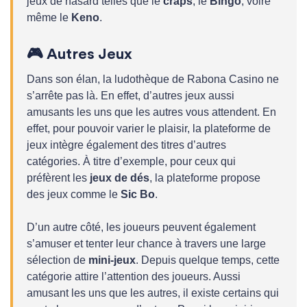
jeux de hasard telles que le
craps
, le
Bingo
, voire
même le
Keno
.
🎮 Autres Jeux
Dans son élan, la ludothèque de Rabona Casino ne
s’arrête pas là. En effet, d’autres jeux aussi
amusants les uns que les autres vous attendent. En
effet, pour pouvoir varier le plaisir, la plateforme de
jeux intègre également des titres d’autres
catégories. À titre d’exemple, pour ceux qui
préfèrent les
jeux de dés
, la plateforme propose
des jeux comme le
Sic Bo
.
D’un autre côté, les joueurs peuvent également
s’amuser et tenter leur chance à travers une large
sélection de
mini-jeux
. Depuis quelque temps, cette
catégorie attire l’attention des joueurs. Aussi
amusant les uns que les autres, il existe certains qui