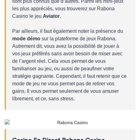
sont plus connus que d’autres. Parmi les mini-jeux
les plus appréciés, vous trouverez sur Rabona
Casino le jeu
Aviator
.
Par ailleurs, il faut également noter la présence du
mode démo
sur la plateforme de jeux Rabona.
Autrement dit, vous avez la possibilité de jouer à
vos jeux préférés sans avoir besoin de miser avec
de l’argent réel. Cela vous permet de vous
familiariser au jeu, ou aussi de peaufiner votre
stratégie gagnante. Cependant, il faut retenir que ce
mode de jeu ne vous permet pas de retirer vos
gains. Il vous permet seulement de vous amuser
librement, et ce, sans stress.