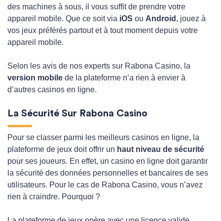
des machines à sous, il vous suffit de prendre votre
appareil mobile. Que ce soit via
iOS
ou
Android
, jouez à
vos jeux préférés partout et à tout moment depuis votre
appareil mobile.
Selon les avis de nos experts sur Rabona Casino, la
version mobile
de la plateforme n’a rien à envier à
d’autres casinos en ligne.
La Sécurité Sur Rabona Casino
Pour se classer parmi les meilleurs casinos en ligne, la
plateforme de jeux doit offrir un
haut niveau de sécurité
pour ses joueurs. En effet, un casino en ligne doit garantir
la sécurité des données personnelles et bancaires de ses
utilisateurs. Pour le cas de Rabona Casino, vous n’avez
rien à craindre. Pourquoi ?
La plateforme de jeux opère avec une licence valide