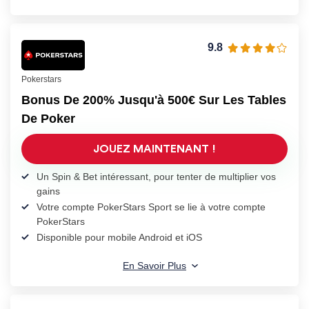
9.8
Pokerstars
Bonus De 200% Jusqu'à 500€ Sur Les Tables
De Poker
JOUEZ MAINTENANT !
Un Spin & Bet intéressant, pour tenter de multiplier vos
gains
Votre compte PokerStars Sport se lie à votre compte
PokerStars
Disponible pour mobile Android et iOS
En Savoir Plus