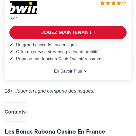
Bwin
JOUEZ MAINTENANT !
Un grand choix de jeux en ligne
Offre un service streaming vidéo de qualité
Propose une fonction Cash Out intéressante
En Savoir Plus
18+. Jouer en ligne comporte des risques.
Contents
Les Bonus Rabona Casino En France