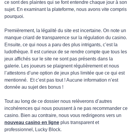
ce sont des plaintes qui se font entendre chaque jour à son
sujet. En examinant la plateforme, nous avons vite compris
pourquoi.
Premièrement, la légalité du site est incertaine. On note un
manque criard de transparence sur la régulation du casino.
Ensuite, ce qui nous a paru des plus intrigants, c’est la
ludothèque. Il est curieux de se rendre compte que tous les
jeux affichés sur le site ne sont pas présents dans la
galerie. Les joueurs se plaignent régulièrement et nous
l’attestons d’une option de jeux plus limitée que ce qui est
mentionné. Et c’est pas tout ! Aucune information n’est
donnée au sujet des bonus !
Tout au long de ce dossier nous relèverons d’autres
incohérences qui nous poussent à ne pas recommander ce
casino. Bien au contraire, nous vous redirigeons vers un
nouveau casino en ligne
plus transparent et
professionnel, Lucky Block.