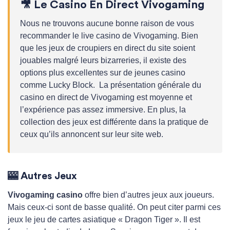
🎥 Le Casino En Direct Vivogaming
Nous ne trouvons aucune bonne raison de vous
recommander le live casino de Vivogaming. Bien
que les jeux de croupiers en direct du site soient
jouables malgré leurs bizarreries, il existe des
options plus excellentes sur de jeunes casino
comme Lucky Block. La présentation générale du
casino en direct de Vivogaming est moyenne et
l’expérience pas assez immersive. En plus, la
collection des jeux est différente dans la pratique de
ceux qu’ils annoncent sur leur site web.
🎰 Autres Jeux
Vivogaming casino
offre bien d’autres jeux aux joueurs.
Mais ceux-ci sont de basse qualité. On peut citer parmi ces
jeux le jeu de cartes asiatique « Dragon Tiger ». Il est