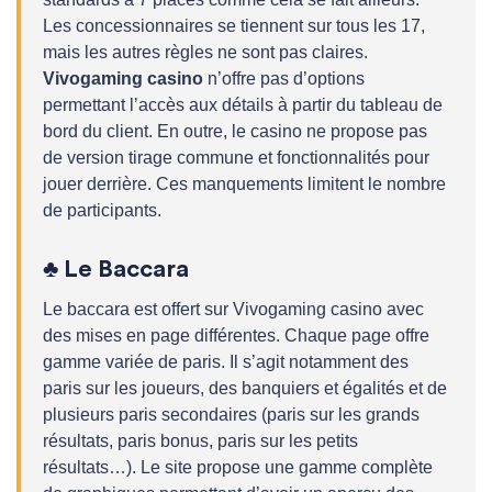
Les concessionnaires se tiennent sur tous les 17,
mais les autres règles ne sont pas claires.
Vivogaming casino
n’offre pas d’options
permettant l’accès aux détails à partir du tableau de
bord du client. En outre, le casino ne propose pas
de version tirage commune et fonctionnalités pour
jouer derrière. Ces manquements limitent le nombre
de participants.
♣️ Le Baccara
Le baccara est offert sur Vivogaming casino avec
des mises en page différentes. Chaque page offre
gamme variée de paris. Il s’agit notamment des
paris sur les joueurs, des banquiers et égalités et de
plusieurs paris secondaires (paris sur les grands
résultats, paris bonus, paris sur les petits
résultats…). Le site propose une gamme complète