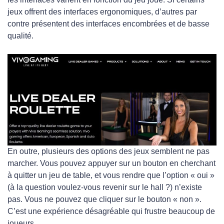
jeux offrent des interfaces ergonomiques, d’autres par
contre présentent des interfaces encombrées et de basse
qualité.
En outre, plusieurs des options des jeux semblent ne pas
marcher. Vous pouvez appuyer sur un bouton en cherchant
à quitter un jeu de table, et vous rendre que l’option « oui »
(à la question voulez-vous revenir sur le hall ?) n’existe
pas. Vous ne pouvez que cliquer sur le bouton « non ».
C’est une expérience désagréable qui frustre beaucoup de
joueurs.