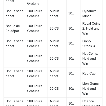
dépôt
Gratuits
Bonus sans
100 Tours
Aucun
Dynamite
30x
dépôt
Gratuits
dépôt
Miner
Royal Coins
Bonus de
100 Tours
20 C$
30x
2: Hold and
2e dépôt
Gratuits
Win
Bonus sans
100 Tours
Aucun
Lucky
30x
dépôt
Gratuits
dépôt
Streak 3
Hot Coins:
100 Tours
20 C$
30x
Hold and
Gratuits
Win
Bonus sans
100 Tours
Aucun
30x
Red Cap
dépôt
Gratuits
dépôt
Lion Gems:
100 Tours
20 C$
30x
Hold and
Gratuits
Win
Bonus sans
100 Tours
Aucun
Chance
30x