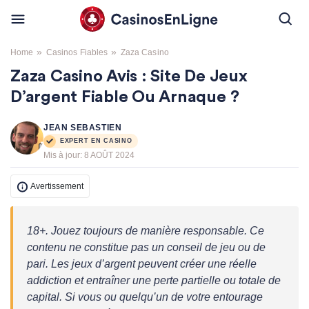
»
»
Home
Casinos Fiables
Zaza Casino
Zaza Casino Avis : Site De Jeux
D’argent Fiable Ou Arnaque ?
JEAN SEBASTIEN
EXPERT EN CASINO
Mis à jour:
8 AOÛT 2024
Avertissement
18+. Jouez toujours de manière responsable. Ce
contenu ne constitue pas un conseil de jeu ou de
pari. Les jeux d’argent peuvent créer une réelle
addiction et entraîner une perte partielle ou totale de
capital. Si vous ou quelqu’un de votre entourage