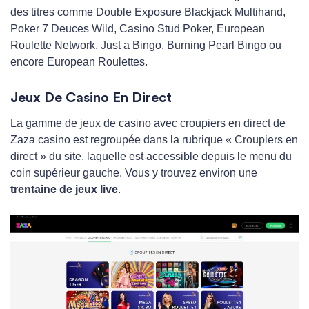
des titres comme Double Exposure Blackjack Multihand,
Poker 7 Deuces Wild, Casino Stud Poker, European
Roulette Network, Just a Bingo, Burning Pearl Bingo ou
encore European Roulettes.
Jeux De Casino En Direct
La gamme de jeux de casino avec croupiers en direct de
Zaza casino est regroupée dans la rubrique « Croupiers en
direct » du site, laquelle est accessible depuis le menu du
coin supérieur gauche. Vous y trouvez environ une
trentaine de jeux live
.