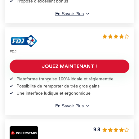
Propose d'excellent bonus
En Savoir Plus
FDJ
JOUEZ MAINTENANT !
Plateforme française 100% légale et règlementée
Possibilité de remporter de très gros gains
Une interface ludique et ergonomique
En Savoir Plus
9.8