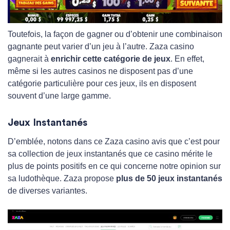
Toutefois, la façon de gagner ou d’obtenir une combinaison
gagnante peut varier d’un jeu à l’autre. Zaza casino
gagnerait à
enrichir cette catégorie de jeux
. En effet,
même si les autres casinos ne disposent pas d’une
catégorie particulière pour ces jeux, ils en disposent
souvent d’une large gamme.
Jeux Instantanés
D’emblée, notons dans ce Zaza casino avis que c’est pour
sa collection de jeux instantanés que ce casino mérite le
plus de points positifs en ce qui concerne notre opinion sur
sa ludothèque. Zaza propose
plus de 50 jeux instantanés
de diverses variantes.