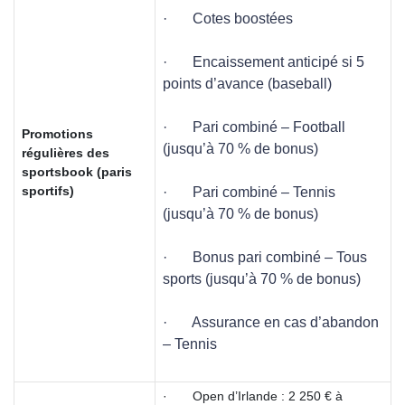
· Cotes boostées
· Encaissement anticipé si 5
points d’avance (baseball)
· Pari combiné – Football
Promotions
(jusqu’à 70 % de bonus)
régulières des
sportsbook (paris
sportifs)
· Pari combiné – Tennis
(jusqu’à 70 % de bonus)
· Bonus pari combiné – Tous
sports (jusqu’à 70 % de bonus)
· Assurance en cas d’abandon
– Tennis
· Open d’Irlande : 2 250 € à