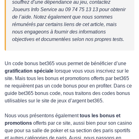
souffrez d’une dépendance au jeu, contactez
Joueurs Info Service au 09 74 75 13 13 pour obtenir
de l’aide.
Notez également que nous sommes
rémunérés par certains liens de cet article, mais
nous engageons à fournir des informations
objectives et documentées selon nos propres tests.
Un code bonus bet365 vous permet de bénéficier d’une
gratification spéciale
lorsque vous vous inscrivez sur le
site. Mais tous les bonus et promotions offerts par bet365
ne requièrent pas un code bonus pour en profiter. Dans ce
guide bet365 bonus code, nous traitons des codes bonus
utilisables sur le site de jeux d’argent bet365.
Nous vous présentons également
tous les bonus et
promotions
offerts par ce site, aussi bien pour son casino
que pour sa salle de poker et sa section des paris sportifs
et autres catégories de paris. Aussi, nous passons en