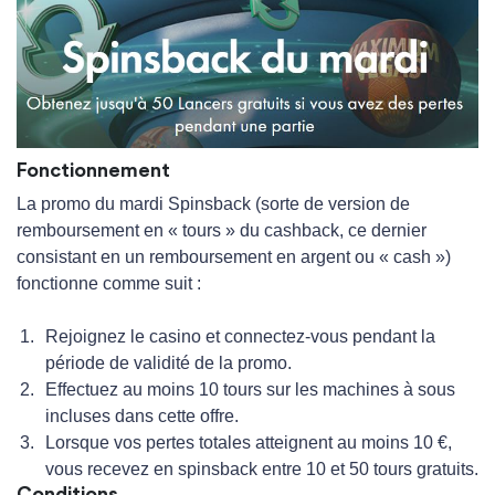
Fonctionnement
La promo du mardi Spinsback (sorte de version de
remboursement en « tours » du cashback, ce dernier
consistant en un remboursement en argent ou « cash »)
fonctionne comme suit :
Rejoignez le casino et connectez-vous pendant la
période de validité de la promo.
Effectuez au moins 10 tours sur les machines à sous
incluses dans cette offre.
Lorsque vos pertes totales atteignent au moins 10 €,
vous recevez en spinsback entre 10 et 50 tours gratuits.
Conditions