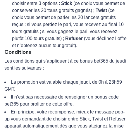
choisir entre 3 options :
Stick
(ce choix vous permet de
conserver les 20 tours gratuits gagnés) ;
Twist
(ce
choix vous permet de parier les 20 lancers gratuits
reçus : si vous perdez le pari, vous recevez au final 10
tours gratuits ; si vous gagnez le pari, vous recevez
plutôt 100 tours gratuits) ;
Refuser
(vous déclinez l’offre
et n’obtenez aucun tour gratuit).
Conditions
Les conditions qui s’appliquent à ce bonus bet365 du jeudi
sont les suivantes :
La promotion est valable chaque jeudi, de 0h à 23h59
GMT.
Il n’est pas nécessaire de renseigner un bonus code
bet365 pour profiter de cette offre.
En principe, votre récompense, mieux le message pop-
up vous demandant de choisir entre Stick, Twist et Refuser
apparaît automatiquement dès que vous atteignez la mise