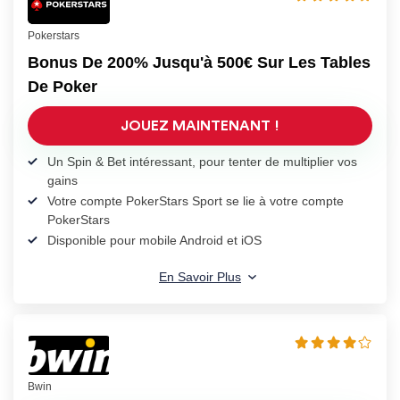
Pokerstars
Bonus De 200% Jusqu'à 500€ Sur Les Tables
De Poker
JOUEZ MAINTENANT !
Un Spin & Bet intéressant, pour tenter de multiplier vos
gains
Votre compte PokerStars Sport se lie à votre compte
PokerStars
Disponible pour mobile Android et iOS
En Savoir Plus
Bwin