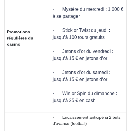
· Mystère du mercredi : 1 000 €
à se partager
· Stick or Twist du jeudi :
Promotions
jusqu’à 100 tours gratuits
régulières du
casino
· Jetons d’or du vendredi :
jusqu’à 15 € en jetons d’or
· Jetons d’or du samedi :
jusqu’à 15 € en jetons d’or
· Win or Spin du dimanche :
jusqu’à 25 € en cash
· Encaissement anticipé si 2 buts
d’avance (football)