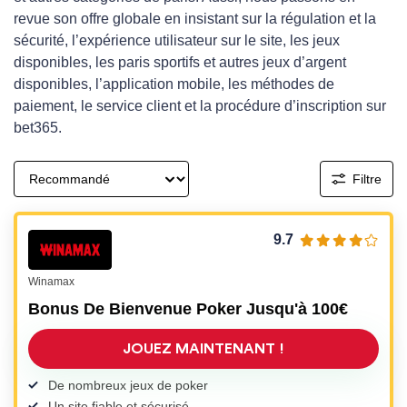
revue son offre globale en insistant sur la régulation et la
sécurité, l’expérience utilisateur sur le site, les jeux
disponibles, les paris sportifs et autres jeux d’argent
disponibles, l’application mobile, les méthodes de
paiement, le service client et la procédure d’inscription sur
bet365.
Filtre
9.7
Winamax
Bonus De Bienvenue Poker Jusqu'à 100€
JOUEZ MAINTENANT !
De nombreux jeux de poker
Un site fiable et sécurisé