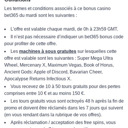
Les termes et conditions associés à ce bonus casino
bet365 du mardi sont les suivantes :
L’offre est valable chaque mardi, de 0h à 23h59 GMT.
Il n’est pas nécessaire d’indiquer un bet365 bonus code
pour profiter de cette offre.
Les
machines à sous gratuites
sur lesquelles cette
offre est valable sont les suivantes : Super Mega Ultra
Wheel, Mercenary X, Maximum Vegas, Book of Horus,
Ancient Gods: Apple of Discord, Bavarian Cheer,
Apocalypse Returns Infectious X.
Vous recevez de 10 à 50 tours gratuits pour des pertes
comprises entre 10 € et au moins 150 €.
Les tours gratuits vous sont octroyés 48 h après la fin de
promo et doivent être réclamés dans les 7 jours qui suivent
(en vous rendant dans la rubrique de vos offres).
Après réclamation / acceptation des free spins, vous