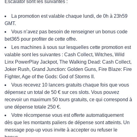
Escalator sont les suivantes :
La promotion est valable chaque lundi, de 0h à 23h59
GMT.
Vous n’avez pas besoin de renseigner un bonus code
bet365 pour profiter de cette offre.
Les machines à sous sur lesquelles cette promotion est
valable sont les suivantes : Cash Collect, Witches, Wild
Linx PowerPlay Jackpot, The Walking Dead: Cash Collect,
Joker Rush, Grand Junction: Golden Guns, Fire Blaze: Fire
Fighter, Age of the Gods: God of Storms II.
Vous recevez 10 lancers gratuits chaque fois que vous
dépensez un total de 50 € sur ces slots. Vous pouvez
recevoir un maximum 50 tours gratuits, ce qui correspond à
une dépense totale 250 €.
Votre récompense vous est offerte automatiquement
dès que les montants paliers de dépense sont atteints. Un
message pop-up vous invite à accepter ou refuser le