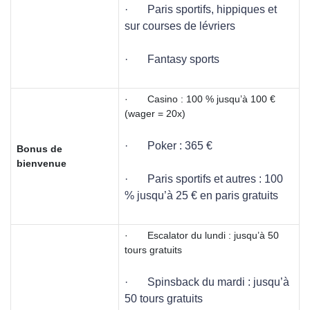
· Paris sportifs, hippiques et
sur courses de lévriers
· Fantasy sports
· Casino : 100 % jusqu’à 100 €
(wager = 20x)
· Poker : 365 €
Bonus de
bienvenue
· Paris sportifs et autres : 100
% jusqu’à 25 € en paris gratuits
· Escalator du lundi : jusqu’à 50
tours gratuits
· Spinsback du mardi : jusqu’à
50 tours gratuits