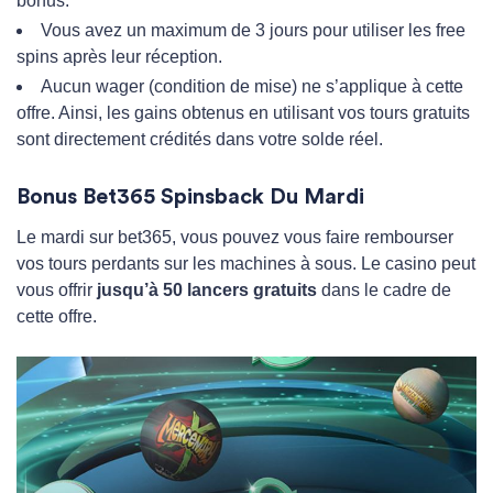
bonus.
Vous avez un maximum de 3 jours pour utiliser les free
spins après leur réception.
Aucun wager (condition de mise) ne s’applique à cette
offre. Ainsi, les gains obtenus en utilisant vos tours gratuits
sont directement crédités dans votre solde réel.
Bonus Bet365 Spinsback Du Mardi
Le mardi sur bet365, vous pouvez vous faire rembourser
vos tours perdants sur les machines à sous. Le casino peut
vous offrir
jusqu’à 50 lancers gratuits
dans le cadre de
cette offre.