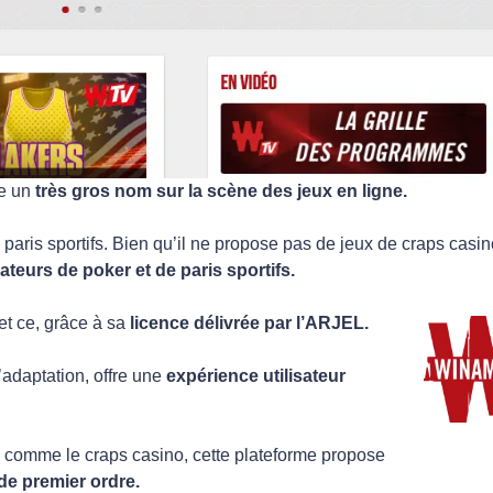
e un
très gros nom sur la scène des jeux en ligne.
aris sportifs. Bien qu’il ne propose pas de jeux de craps casin
teurs de poker et de paris sportifs.
 et ce, grâce à sa
licence délivrée par l’ARJEL.
adaptation, offre une
expérience utilisateur
s comme le craps casino, cette plateforme propose
 de premier ordre.