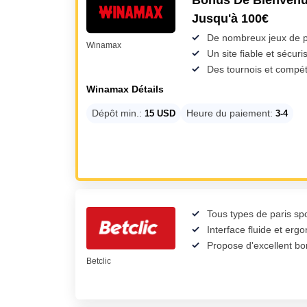
Bonus De Bienvenu
Jusqu'à 100€
De nombreux jeux de 
Winamax
Un site fiable et sécuri
Des tournois et compét
Winamax Détails
Dépôt min.:
Heure du paiement:
15 USD
3-4
Tous types de paris spo
Interface fluide et erg
Propose d'excellent b
Betclic