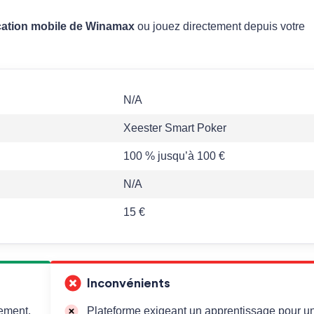
ication mobile de Winamax
ou jouez directement depuis votre
N/A
Xeester Smart Poker
100 % jusqu’à 100 €
N/A
15 €
Inconvénients
ement.
Plateforme exigeant un apprentissage pour u