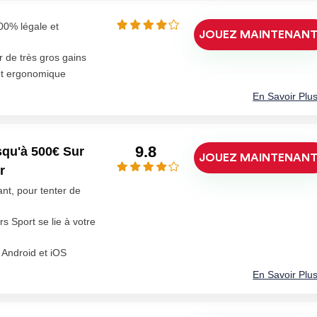
00% légale et
JOUEZ MAINTENANT
r de très gros gains
et ergonomique
En Savoir Plu
9.8
qu'à 500€ Sur
JOUEZ MAINTENANT
r
nt, pour tenter de
s Sport se lie à votre
 Android et iOS
En Savoir Plu