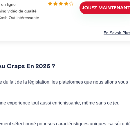
 en ligne
JOUEZ MAINTENANT
ing vidéo de qualité
Cash Out intéressante
En Savoir Plu
Au Craps En 2026 ?
 du fait de la législation, les plateformes que nous allons vous
nt une expérience tout aussi enrichissante, même sans ce jeu
ment sélectionné pour ses caractéristiques uniques, sa sécurité