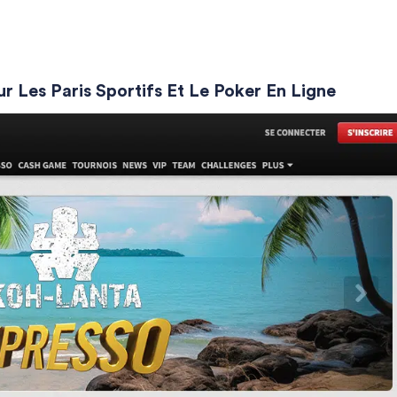
r Les Paris Sportifs Et Le Poker En Ligne