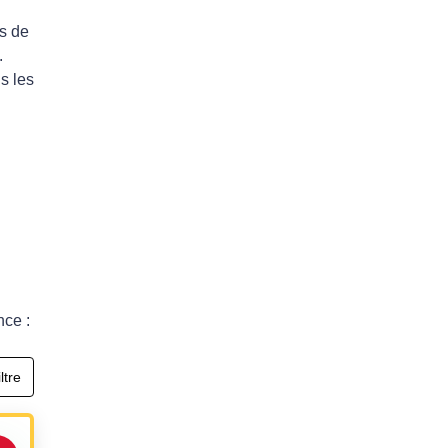
es de
.
s les
nce :
ltre