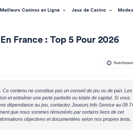
Meilleurs Casinos en Ligne
Jeux de Casino
Modes
 En France : Top 5 Pour 2026
Avertisse
 Ce contenu ne constitue pas un conseil de jeu ou de pari. Les
on et entraîner une perte partielle ou totale de capital. Si vous
une dépendance au jeu, contactez Joueurs Info Service au 09 7
ment que nous sommes rémunérés par certains liens de cet
nformations objectives et documentées selon nos propres tests.