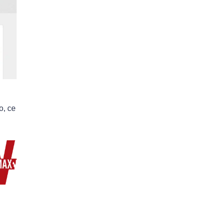
o, ce