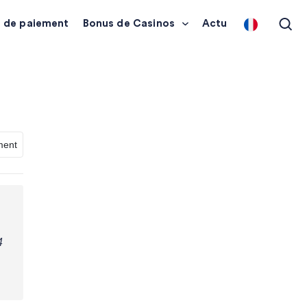
 de paiement
Bonus de Casinos
Actu
ment
4