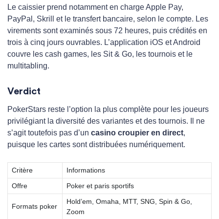
Le caissier prend notamment en charge Apple Pay,
PayPal, Skrill et le transfert bancaire, selon le compte. Les
virements sont examinés sous 72 heures, puis crédités en
trois à cinq jours ouvrables. L’application iOS et Android
couvre les cash games, les Sit & Go, les tournois et le
multitabling.
Verdict
PokerStars reste l’option la plus complète pour les joueurs
privilégiant la diversité des variantes et des tournois. Il ne
s’agit toutefois pas d’un
casino croupier en direct
,
puisque les cartes sont distribuées numériquement.
Critère
Informations
Offre
Poker et paris sportifs
Hold’em, Omaha, MTT, SNG, Spin & Go,
Formats poker
Zoom