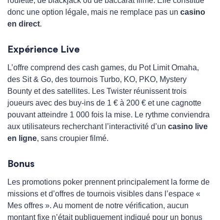
roulette, de blackjack ou de baccarat filmé. Elle constitue
donc une option légale, mais ne remplace pas un
casino
en direct
.
Expérience Live
L’offre comprend des cash games, du Pot Limit Omaha,
des Sit & Go, des tournois Turbo, KO, PKO, Mystery
Bounty et des satellites. Les Twister réunissent trois
joueurs avec des buy-ins de 1 € à 200 € et une cagnotte
pouvant atteindre 1 000 fois la mise. Le rythme conviendra
aux utilisateurs recherchant l’interactivité d’un
casino live
en ligne
, sans croupier filmé.
Bonus
Les promotions poker prennent principalement la forme de
missions et d’offres de tournois visibles dans l’espace «
Mes offres ». Au moment de notre vérification, aucun
montant fixe n’était publiquement indiqué pour un bonus