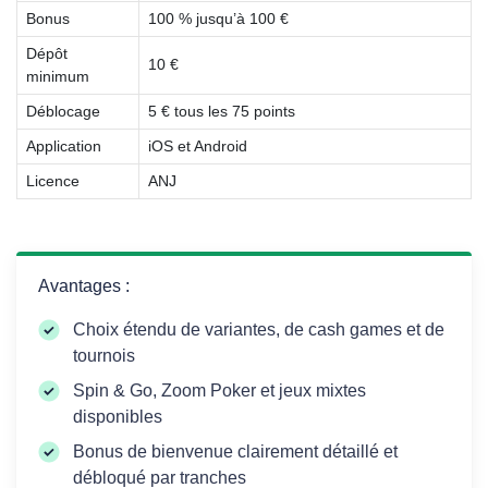
Bonus
100 % jusqu’à 100 €
Dépôt
10 €
minimum
Déblocage
5 € tous les 75 points
Application
iOS et Android
Licence
ANJ
Avantages :
C
hoix étendu de variantes, de cash games et de
tournois
Spin & Go, Zoom Poker et jeux mixtes
disponibles
Bonus de bienvenue clairement détaillé et
débloqué par tranches