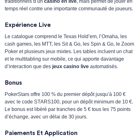
traditionnels d’un
casino en live
, mais permet de jouer en
temps réel contre une importante communauté de joueurs.
Expérience Live
Le catalogue comprend le Texas Hold’em, l’Omaha, les
cash games, les MTT, les Sit & Go, les Spin & Go, le Zoom
Poker et plusieurs jeux mixtes. Les tables incluent un chat
et le multitabling sur mobile, ce qui apporte davantage
d’interaction que des
jeux casino live
automatisés.
Bonus
PokerStars offre 100 % du premier dépôt jusqu’à 100 €
avec le code STARS100, pour un dépôt minimum de 10 €.
Le bonus est libéré par tranches de 5 € tous les 75 points
d’échange, avec un délai de 30 jours.
Paiements Et Application