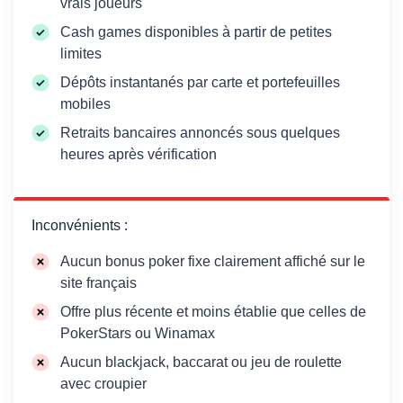
vrais joueurs
Cash games disponibles à partir de petites
limites
Dépôts instantanés par carte et portefeuilles
mobiles
Retraits bancaires annoncés sous quelques
heures après vérification
Inconvénients :
Aucun bonus poker fixe clairement affiché sur le
site français
Offre plus récente et moins établie que celles de
PokerStars ou Winamax
Aucun blackjack, baccarat ou jeu de roulette
avec croupier