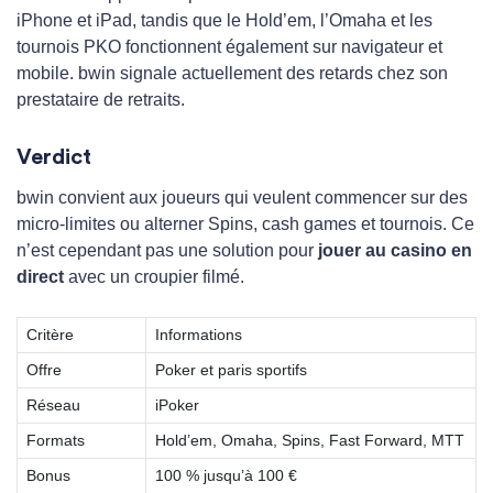
iPhone et iPad, tandis que le Hold’em, l’Omaha et les
tournois PKO fonctionnent également sur navigateur et
mobile. bwin signale actuellement des retards chez son
prestataire de retraits.
Verdict
bwin convient aux joueurs qui veulent commencer sur des
micro-limites ou alterner Spins, cash games et tournois. Ce
n’est cependant pas une solution pour
jouer au casino en
direct
avec un croupier filmé.
Critère
Informations
Offre
Poker et paris sportifs
Réseau
iPoker
Formats
Hold’em, Omaha, Spins, Fast Forward, MTT
Bonus
100 % jusqu’à 100 €