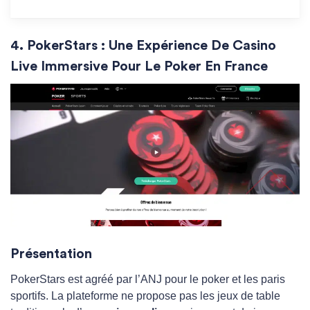
4. PokerStars : Une Expérience De Casino
Live Immersive Pour Le Poker En France
Présentation
PokerStars est agréé par l’ANJ pour le poker et les paris
sportifs. La plateforme ne propose pas les jeux de table