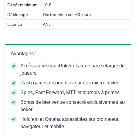
Dépôt minimum
10 €
Déblocage
Dix tranches sur 60 jours
Licence
ANJ
Avantages :
Accès au réseau iPoker et à une base élargie de
joueurs
Cash games disponibles sur des micro-limites
Spins, Fast Forward, MTT et tournois à primes
Bonus de bienvenue consacré exclusivement au
poker
Hold’em et Omaha accessibles sur ordinateur,
navigateur et mobile