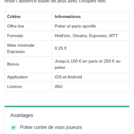
reste l’absence totale de jeux avec croupier réel.
Critère
Informations
Offre live
Poker et paris sportifs
Formats
Hold’em, Omaha, Expresso, MTT
Mise minimale
0,25 €
Expresso
Jusqu’à 100 € en paris et 250 € au
Bonus
poker
Application
iOS et Android
Licence
ANJ
Avantages
Poker contre de vrais joueurs