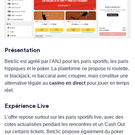
Présentation
Betclic est agréé par l’ANJ pour les paris sportifs, les paris
hippiques et le poker. La plateforme ne propose ni roulette,
ni blackjack, ni baccarat avec croupier, mais constitue une
alternative légale au
casino en direct
pour jouer en temps
réel.
Expérience Live
L’offre repose surtout sur les paris sportifs live, avec des
cotes actualisées pendant les rencontres et un Cash Out
sur certains tickets. Betclic propose également du poker