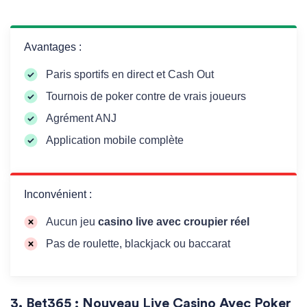
Avantages :
Paris sportifs en direct et Cash Out
Tournois de poker contre de vrais joueurs
Agrément ANJ
Application mobile complète
Inconvénient :
Aucun jeu
casino live avec croupier réel
Pas de roulette, blackjack ou baccarat
3. Bet365 : Nouveau Live Casino Avec Poker