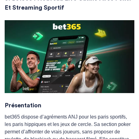
Et Streaming Sportif
Présentation
bet365 dispose d’agréments ANJ pour les paris sportifs,
les paris hippiques et les jeux de cercle. Sa section poker
permet d’affronter de vrais joueurs, sans proposer de