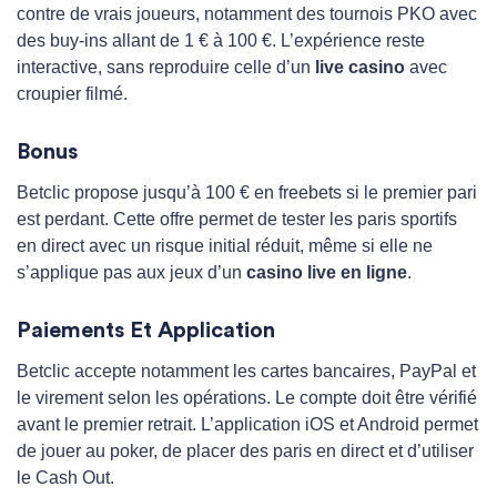
contre de vrais joueurs, notamment des tournois PKO avec
des buy-ins allant de 1 € à 100 €. L’expérience reste
interactive, sans reproduire celle d’un
live casino
avec
croupier filmé.
Bonus
Betclic propose jusqu’à 100 € en freebets si le premier pari
est perdant. Cette offre permet de tester les paris sportifs
en direct avec un risque initial réduit, même si elle ne
s’applique pas aux jeux d’un
casino live en ligne
.
Paiements Et Application
Betclic accepte notamment les cartes bancaires, PayPal et
le virement selon les opérations. Le compte doit être vérifié
avant le premier retrait. L’application iOS et Android permet
de jouer au poker, de placer des paris en direct et d’utiliser
le Cash Out.