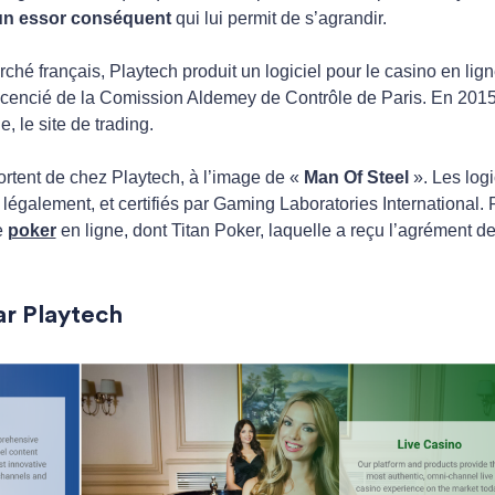
un essor conséquent
qui lui permit de s’agrandir.
rché français, Playtech produit un logiciel pour le casino en lig
s licencié de la Comission Aldemey de Contrôle de Paris. En 2015
, le site de trading.
ortent de chez Playtech, à l’image de «
Man Of Steel
». Les logi
également, et certifiés par Gaming Laboratories International. 
e
poker
en ligne, dont Titan Poker, laquelle a reçu l’agrément d
ar Playtech