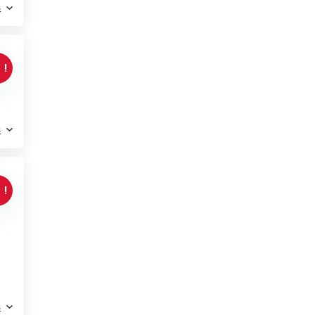
s
 !
s
 !
s