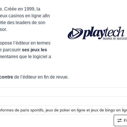
ne. Créée en 1999, la
eux casinos en ligne afin
artie des leaders de son
sor.
opose l’éditeur en termes
e parcourir
ses jeux les
entaires que le logiciel a
 contre
de l’éditeur en fin de revue.
eformes de paris sportifs, jeux de poker en ligne et jeux de bingo en lig
Fi