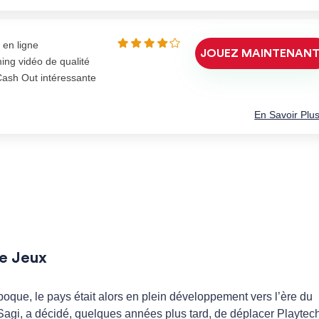
 en ligne
JOUEZ MAINTENANT
ing vidéo de qualité
Cash Out intéressante
En Savoir Plu
De Jeux
époque, le pays était alors en plein développement vers l’ère du
Sagi, a décidé, quelques années plus tard, de déplacer Playtec