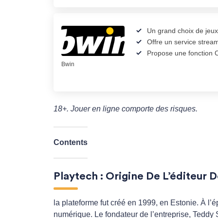
Un grand choix de jeux
Offre un service stream
Propose une fonction 
Bwin
18+. Jouer en ligne comporte des risques.
Contents
Playtech : Origine De L’éditeur 
la plateforme fut créé en 1999, en Estonie. À l’
numérique. Le fondateur de l’entreprise, Teddy 