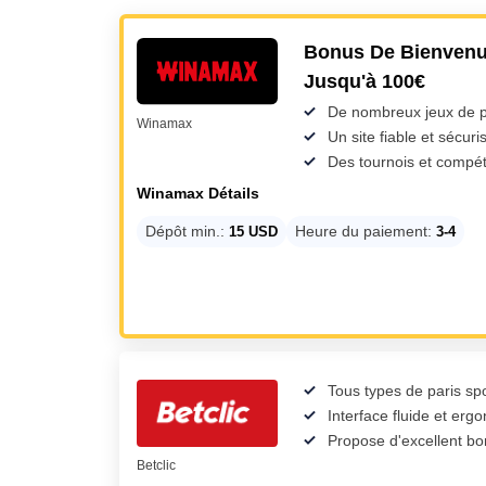
Bonus De Bienvenu
Jusqu'à 100€
De nombreux jeux de 
Winamax
Un site fiable et sécuri
Des tournois et compét
Winamax Détails
Dépôt min.:
Heure du paiement:
15 USD
3-4
Tous types de paris spo
Interface fluide et erg
Propose d'excellent b
Betclic