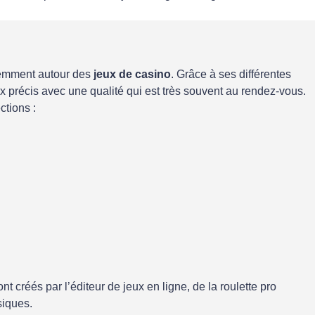
idemment autour des
jeux de casino
. Grâce à ses différentes
x précis avec une qualité qui est très souvent au rendez-vous.
ctions :
nt créés par l’éditeur de jeux en ligne, de la roulette pro
siques.