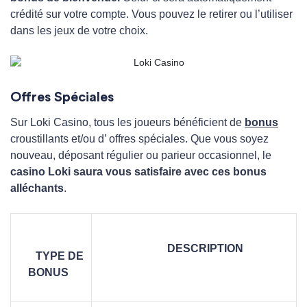
crédité sur votre compte. Vous pouvez le retirer ou l’utiliser
dans les jeux de votre choix.
Offres Spéciales
Sur Loki Casino, tous les joueurs bénéficient de
bonus
croustillants et/ou d’ offres spéciales. Que vous soyez
nouveau, déposant régulier ou parieur occasionnel, le
casino Loki saura vous satisfaire avec ces bonus
alléchants
.
DESCRIPTION
TYPE DE
BONUS