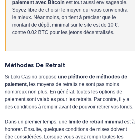
paiement avec Bitcoin
est tout aussi envisageable.
Soyez libre de choisir le moyen qui vous conviendra
le mieux. Néanmoins, on tient à préciser que le
montant de dépôt minimal sur le site est de 10 €,
contre 0.02 BTC pour les jetons décentralisés.
Méthodes De Retrait
Si Loki Casino propose
une pléthore de méthodes de
paiement,
les moyens de retraits ne sont pas moins
nombreux non plus. En général, toutes les options de
paiement sont valables pour les retraits. Par contre, il y a
des conditions à remplir avant de pouvoir retirer vos fonds.
Dans un premier temps, une
limite de retrait minimal
est à
honorer. Ensuite, quelques conditions de mises doivent
être considérées. Lorsque vous avez rempli toutes les