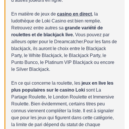
d’autres joueurs en ligne.
En matière de jeux de
casino en direct
, la
ludothèque de Loki Casino est bien remplie.
Retrouvez entre autres sa
grande variété de
roulettes et de blackjack live.
Vous pouvez par
ailleurs opter pour le Dreamcatcher.Pour les fans de
blackjack, ils auront le choix entre le Blackjack
Party, le White Blackjack, le Blackjack Party, le
Punto Bunco, le Platinum VIP Blackjack ou encore
le Silver Blackjack.
En ce qui concerne la roulette, les
jeux en live les
plus populaires sur le casino Loki
sont La
Partage Roulette, le London Roulette et Immersive
Roulette. Bien évidemment, certains titres peu
connus viennent compléter la liste. Il est à signaler
que pour les jeux qui figurent dans cette catégorie,
la limite de pari dépend du statut de chaque