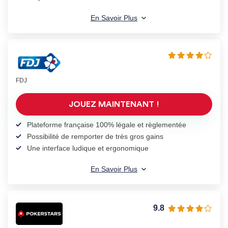
En Savoir Plus
FDJ
JOUEZ MAINTENANT !
Plateforme française 100% légale et règlementée
Possibilité de remporter de très gros gains
Une interface ludique et ergonomique
En Savoir Plus
9.8