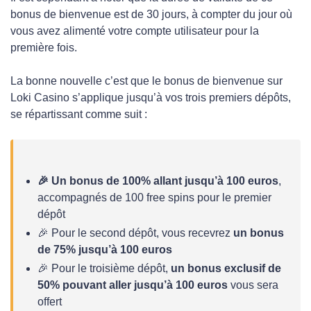
bonus de bienvenue est de 30 jours, à compter du jour où
vous avez alimenté votre compte utilisateur pour la
première fois.
La bonne nouvelle c’est que le bonus de bienvenue sur
Loki Casino s’applique jusqu’à vos trois premiers dépôts,
se répartissant comme suit :
🎉 Un bonus de 100% allant jusqu’à 100 euros
,
accompagnés de 100 free spins pour le premier
dépôt
🎉 Pour le second dépôt, vous recevrez
un bonus
de 75% jusqu’à 100 euros
🎉 Pour le troisième dépôt,
un bonus exclusif de
50% pouvant aller jusqu’à 100 euros
vous sera
offert