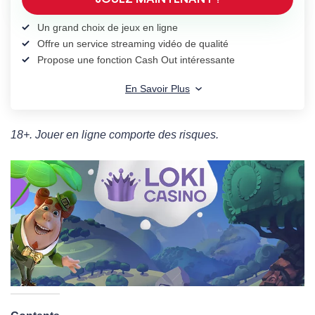
Un grand choix de jeux en ligne
Offre un service streaming vidéo de qualité
Propose une fonction Cash Out intéressante
En Savoir Plus
18+. Jouer en ligne comporte des risques.