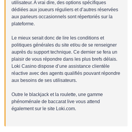
utilisateur. A vrai dire, des options spécifiques
dédiées aux joueurs réguliers et d’autres réservées
aux parieurs occasionnels sont répertoriés sur la
plateforme.
Le mieux serait donc de lire les conditions et
politiques générales du site et/ou de se renseigner
auprès du support technique. Ce dernier se fera un
plaisir de vous répondre dans les plus brefs délais.
Loki Casino dispose d’une assistance clientèle
réactive avec des agents qualifiés pouvant répondre
aux besoins de ses utilisateurs.
Outre le blackjack et la roulette, une gamme
phénoménale de baccarat live vous attend
également sur le site Loki.com.