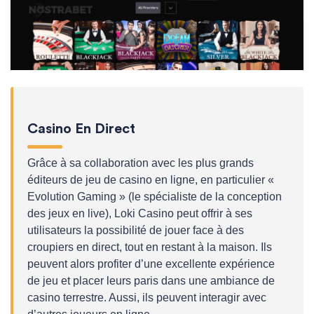
Casino En Direct
Grâce à sa collaboration avec les plus grands
éditeurs de jeu de casino en ligne, en particulier «
Evolution Gaming » (le spécialiste de la conception
des jeux en live), Loki Casino peut offrir à ses
utilisateurs la possibilité de jouer face à des
croupiers en direct, tout en restant à la maison. Ils
peuvent alors profiter d’une excellente expérience
de jeu et placer leurs paris dans une ambiance de
casino terrestre. Aussi, ils peuvent interagir avec