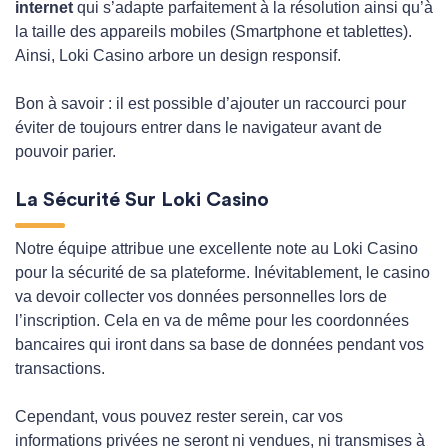
internet
qui s’adapte parfaitement à la résolution ainsi qu’à
la taille des appareils mobiles (Smartphone et tablettes).
Ainsi, Loki Casino arbore un design responsif.
Bon à savoir : il est possible d’ajouter un raccourci pour
éviter de toujours entrer dans le navigateur avant de
pouvoir parier.
La Sécurité Sur Loki Casino
Notre équipe attribue une excellente note au Loki Casino
pour la sécurité de sa plateforme. Inévitablement, le casino
va devoir collecter vos données personnelles lors de
l’inscription. Cela en va de même pour les coordonnées
bancaires qui iront dans sa base de données pendant vos
transactions.
Cependant, vous pouvez rester serein, car vos
informations privées ne seront ni vendues, ni transmises à