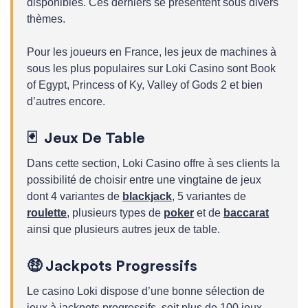
disponibles. Ces derniers se présentent sous divers
thèmes.
Pour les joueurs en France, les jeux de machines à
sous les plus populaires sur Loki Casino sont Book
of Egypt, Princess of Ky, Valley of Gods 2 et bien
d’autres encore.
🃏 Jeux De Table
Dans cette section, Loki Casino offre à ses clients la
possibilité de choisir entre une vingtaine de jeux
dont 4 variantes de
blackjack
, 5 variantes de
roulette
, plusieurs types de
poker
et de
baccarat
ainsi que plusieurs autres jeux de table.
🤑 Jackpots Progressifs
Le casino Loki dispose d’une bonne sélection de
jeux à jackpots progressifs, soit plus de 100 jeux