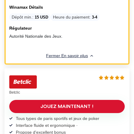
Winamax Détails
Dépôt min.:
Heure du paiement:
15 USD
3-4
Régulateur
Autorité Nationale des Jeux.
Fermer En savoir plus
Betclic
JOUEZ MAINTENANT !
Tous types de paris sportifs et jeux de poker
Interface fluide et ergonomique ·
Propose d'excellent bonus