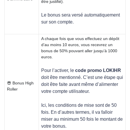
être justifié).
Le bonus sera versé automatiquement
sur son compte.
A chaque fois que vous effectuez un dépôt
d’au moins 10 euros, vous recevrez un
bonus de 50% pouvant aller jusqu’à 1000
euros.
Pour l’activer, le
code promo LOKIHR
doit être mentionné. C’est une étape qui
😎 Bonus High
doit être faite avant même d’alimenter
Roller
votre compte utilisateur.
Ici, les conditions de mise sont de 50
fois. En d’autres termes, il va falloir
miser au minimum 50 fois le montant de
votre bonus.