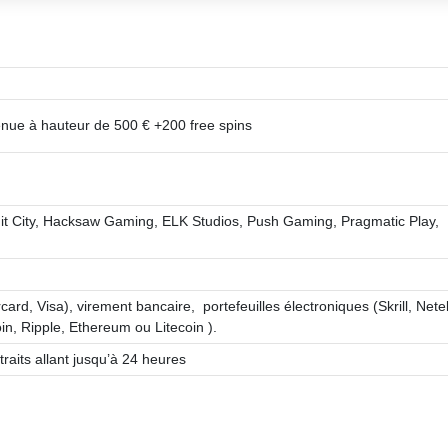
nue à hauteur de 500 € +200 free spins
mit City, Hacksaw Gaming, ELK Studios, Push Gaming, Pragmatic Play,
ard, Visa), virement bancaire, portefeuilles électroniques (Skrill, Netel
in, Ripple, Ethereum ou Litecoin ).
traits allant jusqu’à 24 heures