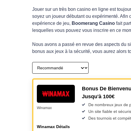
Jouer sur un très bon casino en ligne est toujo
soyez un joueur débutant ou expérimenté. Afin d
expérience de jeu,
Boomerang Casino
fait par
lesquelles vous pouvez vous inscrire en ce mo
Nous avons a passé en revue des aspects du si
bonus aux jeux à la sécurité, vous aurez alors to
Bonus De Bienvenu
Jusqu'à 100€
De nombreux jeux de 
Winamax
Un site fiable et sécuri
Des tournois et compét
Winamax Détails