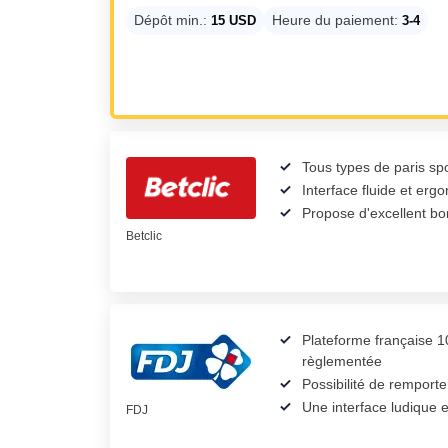
Dépôt min.:
Heure du paiement:
15 USD
3-4
Tous types de paris spo
Interface fluide et erg
Propose d'excellent b
Betclic
Plateforme française 1
règlementée
Possibilité de remporte
Une interface ludique 
FDJ