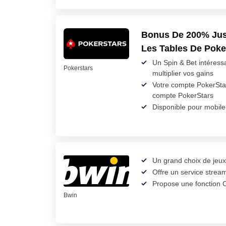
Bonus De 200% Jus
Les Tables De Poke
Un Spin & Bet intéressa
Pokerstars
multiplier vos gains
Votre compte PokerStar
compte PokerStars
Disponible pour mobile
Un grand choix de jeux
Offre un service stream
Propose une fonction 
Bwin