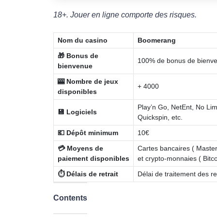
18+. Jouer en ligne comporte des risques.
Nom du casino
Boomerang
🎁 Bonus de
100% de bonus de bienve
bienvenue
🎰 Nombre de jeux
+ 4000
disponibles
Play’n Go, NetEnt, No Li
💾
Logiciels
Quickspin, etc.
💶 Dépôt minimum
10€
💳 Moyens de
Cartes bancaires ( Masterc
paiement disponibles
et crypto-monnaies ( Bitco
⏱️ Délais de retrait
Délai de traitement des re
Contents