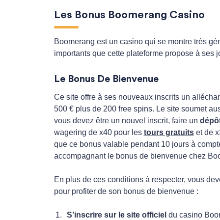
Les Bonus Boomerang Casino
Boomerang est un casino qui se montre très gé
importants que cette plateforme propose à ses jo
Le Bonus De Bienvenue
Ce site offre à ses nouveaux inscrits un allécha
500 € plus de 200 free spins. Le site soumet auss
vous devez être un nouvel inscrit, faire un
dépôt
wagering de x40 pour les
tours gratuits
et de x
que ce bonus valable pendant 10 jours à compter
accompagnant le bonus de bienvenue chez Boome
En plus de ces conditions à respecter, vous dev
pour profiter de son bonus de bienvenue :
S’inscrire sur le site officiel
du casino Bo