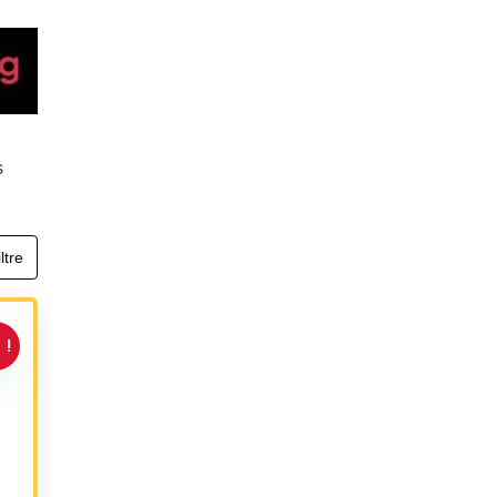
s
ltre
 !