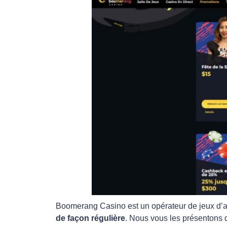
Boomerang Casino est un opérateur de jeux d’
de façon régulière
. Nous vous les présentons 