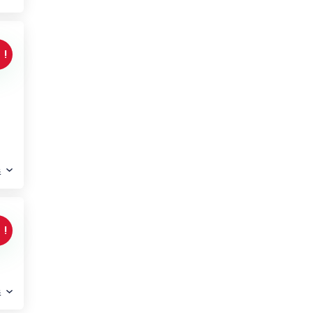
 !
s
 !
s