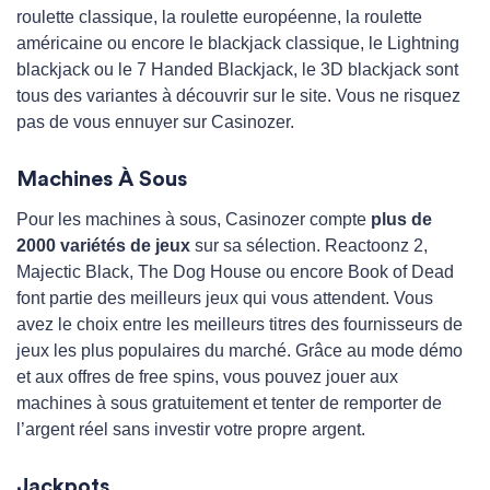
roulette classique, la roulette européenne, la roulette
américaine ou encore le blackjack classique, le Lightning
blackjack ou le 7 Handed Blackjack, le 3D blackjack sont
tous des variantes à découvrir sur le site. Vous ne risquez
pas de vous ennuyer sur Casinozer.
Machines À Sous
Pour les machines à sous, Casinozer compte
plus de
2000 variétés de jeux
sur sa sélection. Reactoonz 2,
Majectic Black, The Dog House ou encore Book of Dead
font partie des meilleurs jeux qui vous attendent. Vous
avez le choix entre les meilleurs titres des fournisseurs de
jeux les plus populaires du marché. Grâce au mode démo
et aux offres de free spins, vous pouvez jouer aux
machines à sous gratuitement et tenter de remporter de
l’argent réel sans investir votre propre argent.
Jackpots