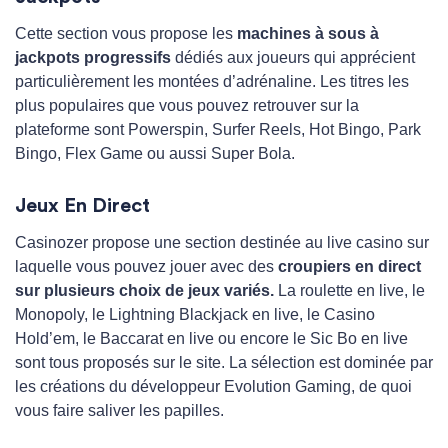
Cette section vous propose les
machines à sous à
jackpots progressifs
dédiés aux joueurs qui apprécient
particulièrement les montées d’adrénaline. Les titres les
plus populaires que vous pouvez retrouver sur la
plateforme sont Powerspin, Surfer Reels, Hot Bingo, Park
Bingo, Flex Game ou aussi Super Bola.
Jeux En Direct
Casinozer propose une section destinée au live casino sur
laquelle vous pouvez jouer avec des
croupiers en direct
sur plusieurs choix de jeux variés.
La roulette en live, le
Monopoly, le Lightning Blackjack en live, le Casino
Hold’em, le Baccarat en live ou encore le Sic Bo en live
sont tous proposés sur le site. La sélection est dominée par
les créations du développeur Evolution Gaming, de quoi
vous faire saliver les papilles.