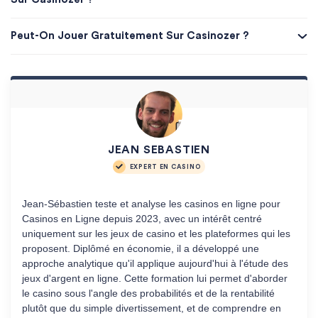
Peut-On Jouer Gratuitement Sur Casinozer ?
JEAN SEBASTIEN
EXPERT EN CASINO
Jean-Sébastien teste et analyse les casinos en ligne pour
Casinos en Ligne depuis 2023, avec un intérêt centré
uniquement sur les jeux de casino et les plateformes qui les
proposent. Diplômé en économie, il a développé une
approche analytique qu'il applique aujourd'hui à l'étude des
jeux d'argent en ligne. Cette formation lui permet d'aborder
le casino sous l'angle des probabilités et de la rentabilité
plutôt que du simple divertissement, et de comprendre en