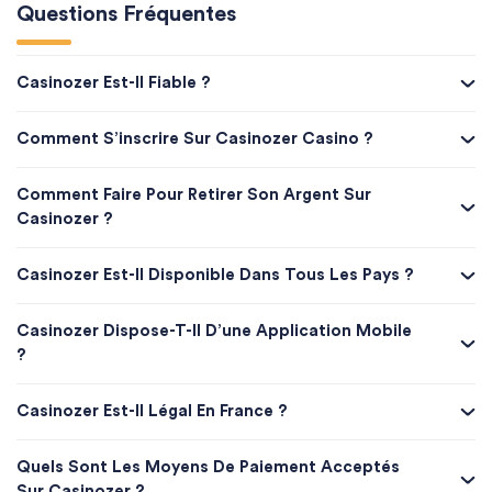
Questions Fréquentes
Casinozer Est-Il Fiable ?
Comment S’inscrire Sur Casinozer Casino ?
Comment Faire Pour Retirer Son Argent Sur
Casinozer ?
Casinozer Est-Il Disponible Dans Tous Les Pays ?
Casinozer Dispose-T-Il D’une Application Mobile
?
Casinozer Est-Il Légal En France ?
Quels Sont Les Moyens De Paiement Acceptés
Sur Casinozer ?