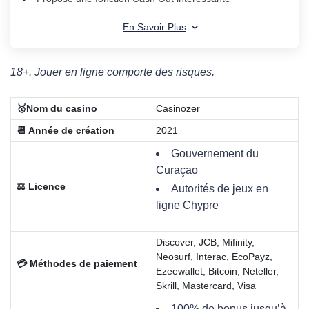
En Savoir Plus
18+. Jouer en ligne comporte des risques.
🥇Nom du casino
Casinozer
📆 Année de création
2021
Gouvernement du
Curaçao
⚖️ Licence
Autorités de jeux en
ligne Chypre
Discover, JCB, Mifinity,
Neosurf, Interac, EcoPayz,
💳 Méthodes de paiement
Ezeewallet, Bitcoin, Neteller,
Skrill, Mastercard, Visa
100% de bonus jusqu’à