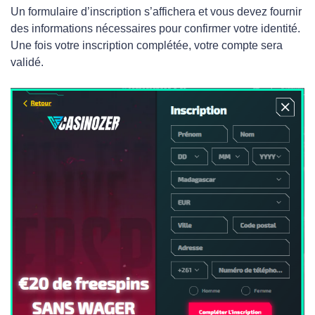
Un formulaire d’inscription s’affichera et vous devez fournir
des informations nécessaires pour confirmer votre identité.
Une fois votre inscription complétée, votre compte sera
validé.