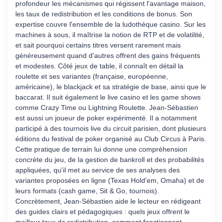
profondeur les mécanismes qui régissent l'avantage maison,
les taux de redistribution et les conditions de bonus. Son
expertise couvre l'ensemble de la ludothèque casino. Sur les
machines à sous, il maîtrise la notion de RTP et de volatilité,
et sait pourquoi certains titres versent rarement mais
généreusement quand d'autres offrent des gains fréquents
et modestes. Côté jeux de table, il connaît en détail la
roulette et ses variantes (française, européenne,
américaine), le blackjack et sa stratégie de base, ainsi que le
baccarat. Il suit également le live casino et les game shows
comme Crazy Time ou Lightning Roulette. Jean-Sébastien
est aussi un joueur de poker expérimenté. Il a notamment
participé à des tournois live du circuit parisien, dont plusieurs
éditions du festival de poker organisé au Club Circus à Paris.
Cette pratique de terrain lui donne une compréhension
concrète du jeu, de la gestion de bankroll et des probabilités
appliquées, qu'il met au service de ses analyses des
variantes proposées en ligne (Texas Hold'em, Omaha) et de
leurs formats (cash game, Sit & Go, tournois).
Concrètement, Jean-Sébastien aide le lecteur en rédigeant
des guides clairs et pédagogiques : quels jeux offrent le