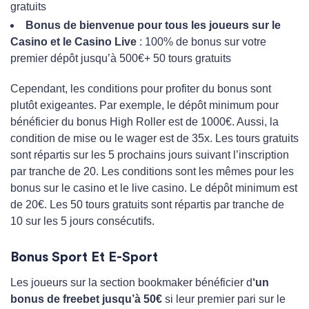
gratuits
Bonus de bienvenue pour tous les joueurs sur le
Casino et le Casino Live
: 100% de bonus sur votre
premier dépôt jusqu’à 500€+ 50 tours gratuits
Cependant, les conditions pour profiter du bonus sont
plutôt exigeantes. Par exemple, le dépôt minimum pour
bénéficier du bonus High Roller est de 1000€. Aussi, la
condition de mise ou le wager est de 35x. Les tours gratuits
sont répartis sur les 5 prochains jours suivant l’inscription
par tranche de 20. Les conditions sont les mêmes pour les
bonus sur le casino et le live casino. Le dépôt minimum est
de 20€. Les 50 tours gratuits sont répartis par tranche de
10 sur les 5 jours consécutifs.
Bonus Sport Et E-Sport
Les joueurs sur la section bookmaker bénéficier d
‘un
bonus de freebet jusqu’à 50€
si leur premier pari sur le