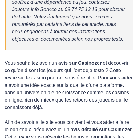
souffrez d’une dépendance au jeu, contactez
Joueurs Info Service au 09 74 75 13 13 pour obtenir
de l’aide.
Notez également que nous sommes
rémunérés par certains liens de cet article, mais
nous engageons à fournir des informations
objectives et documentées selon nos propres tests.
Vous souhaitez avoir un
avis sur Casinozer
et découvrir
ce qu’en disent les joueurs qui l’ont déjà testé ? Cette
revue sur le casino pourrait vous être utile. Pour vous aider
à avoir une idée exacte sur la qualité d’une plateforme,
dans un univers en pleine croissance comme les casinos
en ligne, rien de mieux que les retours des joueurs qui le
connaissent déjà.
Afin de savoir si le site vous convient et vous aider à faire
le bon choix, découvrez ici un
avis détaillé sur Casinozer
.
Cette revue vous présente les bonus et promotions, les