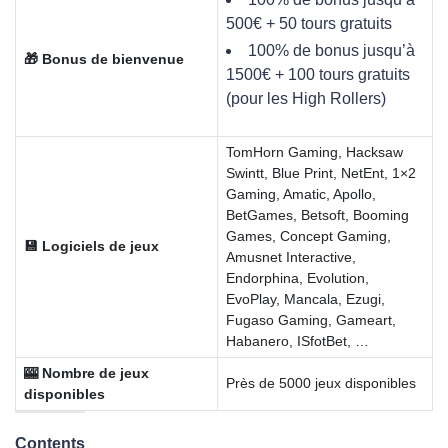
500€ + 50 tours gratuits
100% de bonus jusqu’à
🎁 Bonus de bienvenue
1500€ + 100 tours gratuits
(pour les High Rollers)
TomHorn Gaming, Hacksaw
Swintt, Blue Print, NetEnt, 1×2
Gaming, Amatic, Apollo,
BetGames, Betsoft, Booming
Games, Concept Gaming,
💾 Logiciels de jeux
Amusnet Interactive,
Endorphina, Evolution,
EvoPlay, Mancala, Ezugi,
Fugaso Gaming, Gameart,
Habanero, ISfotBet, …
🎰 Nombre de jeux
Près de 5000 jeux disponibles
disponibles
Contents