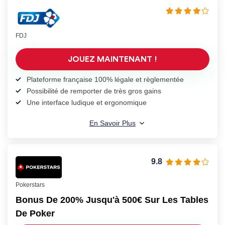
FDJ
JOUEZ MAINTENANT !
Plateforme française 100% légale et règlementée
Possibilité de remporter de très gros gains
Une interface ludique et ergonomique
En Savoir Plus
9.8
Pokerstars
Bonus De 200% Jusqu'à 500€ Sur Les Tables
De Poker