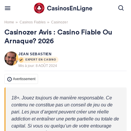
»
»
Home
Casinos Fiables
Casinozer
Casinozer Avis : Casino Fiable Ou
Arnaque? 2026
JEAN SEBASTIEN
EXPERT EN CASINO
Mis à jour:
8 AOÛT 2024
Avertissement
18+. Jouez toujours de manière responsable. Ce
contenu ne constitue pas un conseil de jeu ou de
pari. Les jeux d’argent peuvent créer une réelle
addiction et entraîner une perte partielle ou totale de
capital. Si vous ou quelqu’un de votre entourage