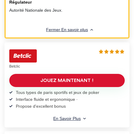
Régulateur
Autorité Nationale des Jeux.
Fermer En savoir plus
Betclic
JOUEZ MAINTENANT !
Tous types de paris sportifs et jeux de poker
Interface fluide et ergonomique ·
Propose d'excellent bonus
En Savoir Plus