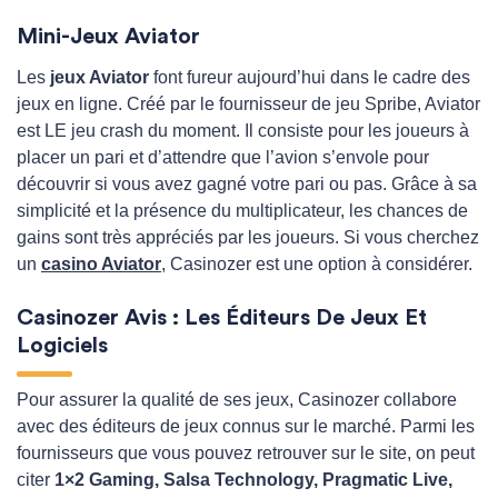
Mini-Jeux Aviator
Les
jeux Aviator
font fureur aujourd’hui dans le cadre des
jeux en ligne. Créé par le fournisseur de jeu Spribe, Aviator
est LE jeu crash du moment. Il consiste pour les joueurs à
placer un pari et d’attendre que l’avion s’envole pour
découvrir si vous avez gagné votre pari ou pas. Grâce à sa
simplicité et la présence du multiplicateur, les chances de
gains sont très appréciés par les joueurs. Si vous cherchez
un
casino Aviator
, Casinozer est une option à considérer.
Casinozer Avis : Les Éditeurs De Jeux Et
Logiciels
Pour assurer la qualité de ses jeux, Casinozer collabore
avec des éditeurs de jeux connus sur le marché. Parmi les
fournisseurs que vous pouvez retrouver sur le site, on peut
citer
1×2 Gaming, Salsa Technology, Pragmatic Live,