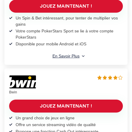
JOUEZ MAINTENANT !
Un Spin & Bet intéressant, pour tenter de multiplier vos
gains
Votre compte PokerStars Sport se lie à votre compte
PokerStars
Disponible pour mobile Android et iOS
En Savoir Plus
Bwin
JOUEZ MAINTENANT !
Un grand choix de jeux en ligne
Offre un service streaming vidéo de qualité
Propose une fonction Cash Out intéressante