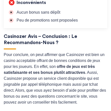
Inconvénients
Aucun bonus sans dépôt
Peu de promotions sont proposées
Casinozer Avis – Conclusion : Le
Recommandons-Nous ?
Pour conclure, on peut affirmer que Casinozer est bien un
casino acceptable offrant de bonnes conditions de jeux
pour les joueurs. En effet, son
offre de jeux est très
satisfaisante et ses bonus plutôt attractives
. Aussi,
Casinozer propose un service client disponible qui est
joignable par appel téléphonique mais aussi par tchat
direct. Alors, que vous ayez besoin d’aide pour profiter des
bonus ou avez des questions concernant le site, vous
pouvez avoir un conseiller très facilement.